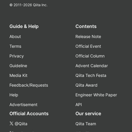
© 2011-
2026
Qiita Inc.
Guide & Help
Contents
About
Release Note
Terms
Official Event
Privacy
Official Column
Guideline
Advent Calendar
Media Kit
Qiita Tech Festa
Feedback/Requests
Qiita Award
Help
Engineer White Paper
Advertisement
API
Official Accounts
Our service
@Qiita
Qiita Team