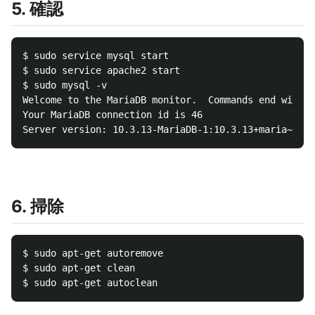
5. 確認
$ sudo service mysql start

$ sudo service apache2 start

$ sudo mysql -v

Welcome to the MariaDB monitor.  Commands end with ;
Your MariaDB connection id is 46

6. 掃除
$ sudo apt-get autoremove

$ sudo apt-get clean
