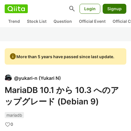
search
Login
Signup
Trend
Stock List
Question
Official Event
Official
info
More than 5 years have passed since last update.
@
yukari-n
(
Yukari N
)
MariaDB 10.1 から 10.3 へのア
ップグレード (Debian 9)
mariadb
0