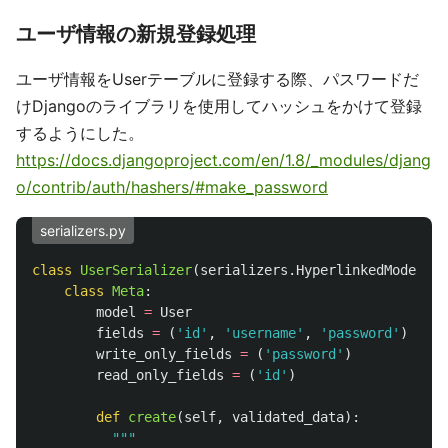
ユーザ情報の新規登録処理
ユーザ情報をUserテーブルに登録する際、パスワードだ
けDjangoのライブラリを使用してハッシュをかけて登録
するようにした。
https://docs.djangoproject.com/en/1.8/_modules/djang
o/contrib/auth/hashers/#make_password
serializers.py
class
UserSerializer
(
serializers
.
HyperlinkedModelSer
class
Meta
:
model
=
User
fields
=
(
'
id
'
,
'
username
'
,
'
password
'
)
write_only_fields
=
(
'
password
'
)
read_only_fields
=
(
'
id
'
)
def
create
(
self
,
validated_data
):
"""