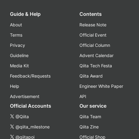
Guide & Help
Contents
About
Release Note
Terms
Official Event
Privacy
Official Column
Guideline
Advent Calendar
Media Kit
Qiita Tech Festa
Feedback/Requests
Qiita Award
Help
Engineer White Paper
Advertisement
API
Official Accounts
Our service
@Qiita
Qiita Team
@qiita_milestone
Qiita Zine
@qiitapoi
Official Shop