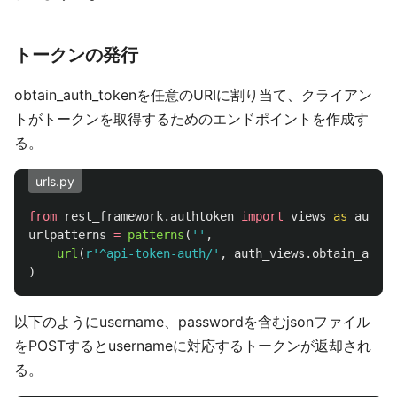
トークンの発行
obtain_auth_tokenを任意のURIに割り当て、クライアン
トがトークンを取得するためのエンドポイントを作成す
る。
urls.py
from
rest_framework.authtoken
import
views
as
auth_v
urlpatterns
=
patterns
(
''
,
url
(
r
'
^api-token-auth/
'
,
auth_views
.
obtain_auth_
)
以下のようにusername、passwordを含むjsonファイル
をPOSTするとusernameに対応するトークンが返却され
る。