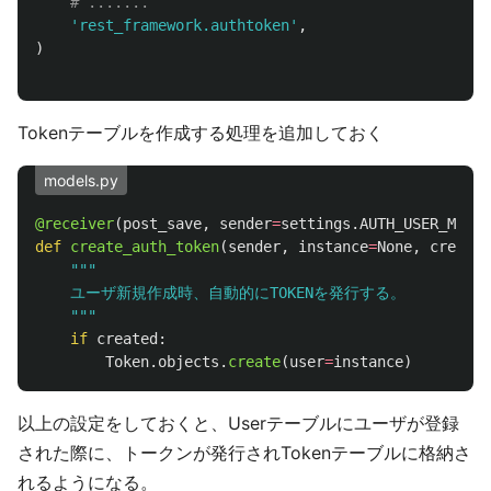
'
rest_framework.authtoken
'
,
)
Tokenテーブルを作成する処理を追加しておく
models.py
@receiver
(
post_save
,
sender
=
settings
.
AUTH_USER_MODEL
def
create_auth_token
(
sender
,
instance
=
None
,
created
"""
    ユーザ新規作成時、自動的にTOKENを発行する。

"""
if
created
:
Token
.
objects
.
create
(
user
=
instance
)
以上の設定をしておくと、Userテーブルにユーザが登録
された際に、トークンが発行されTokenテーブルに格納さ
れるようになる。