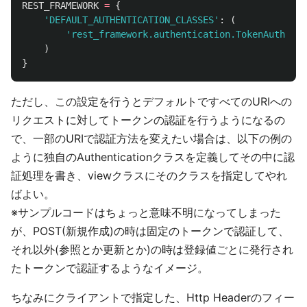
REST_FRAMEWORK
=
{
'
DEFAULT_AUTHENTICATION_CLASSES
'
:
(
'
rest_framework.authentication.TokenAuthenti
)
}
ただし、この設定を行うとデフォルトですべてのURIへの
リクエストに対してトークンの認証を行うようになるの
で、一部のURIで認証方法を変えたい場合は、以下の例の
ように独自のAuthenticationクラスを定義してその中に認
証処理を書き、viewクラスにそのクラスを指定してやれ
ばよい。
※サンプルコードはちょっと意味不明になってしまった
が、POST(新規作成)の時は固定のトークンで認証して、
それ以外(参照とか更新とか)の時は登録値ごとに発行され
たトークンで認証するようなイメージ。
ちなみにクライアントで指定した、Http Headerのフィー