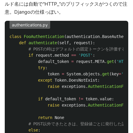
ルド名には自動で"HTTP_"のプリフィックスがつくので注
意。Djangoの仕様っぽい。
authentications.py
class
FooAuthentication
(
authentication
.
BaseAuthentic
def
authenticate
(
self
,
request
):
if
request
.
method
==
'
POST
'
:
default_token
=
request
.
META
.
get
(
'
HTTP_D
try
:
token
=
System
.
objects
.
get
(
key
=
'
HTTP
except
Token
.
DoesNotExist
:
raise
exceptions
.
AuthenticationFaile
if
default_token
!=
token
.
value
:
raise
exceptions
.
AuthenticationFaile
return
None
else
: