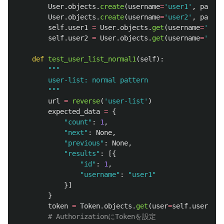
User
.
objects
.
create
(
username
=
'
user1
'
,
passwo
User
.
objects
.
create
(
username
=
'
user2
'
,
passwo
self
.
user1
=
User
.
objects
.
get
(
username
=
'
user
self
.
user2
=
User
.
objects
.
get
(
username
=
'
user
def
test_user_list_normal1
(
self
):
"""
        user-list: normal pattern

"""
url
=
reverse
(
'
user-list
'
)
expected_data
=
{
"
count
"
:
1
,
"
next
"
:
None
,
"
previous
"
:
None
,
"
results
"
:
[{
"
id
"
:
1
,
"
username
"
:
"
user1
"
}]
}
token
=
Token
.
objects
.
get
(
user
=
self
.
user1
).
k