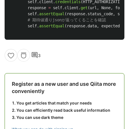
self
.
client
.
credentials
(
HTTP_AUTHORIZATION
=
'
response
=
self
.
client
.
get
(
url
,
None
,
format
self
.
assertEqual
(
response
.
status_code
,
statu
self
.
assertEqual
(
response
.
data
,
expected_dat
comment
3
Register as a new user and use Qiita more
conveniently
You get articles that match your needs
You can efficiently read back useful information
You can use dark theme