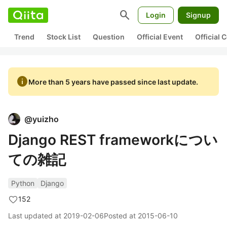
search
Login
Signup
Trend
Stock List
Question
Official Event
Official
info
More than 5 years have passed since last update.
@
yuizho
Django REST frameworkについ
ての雑記
Python
Django
152
Last updated at
2019-02-06
Posted at
2015-06-10