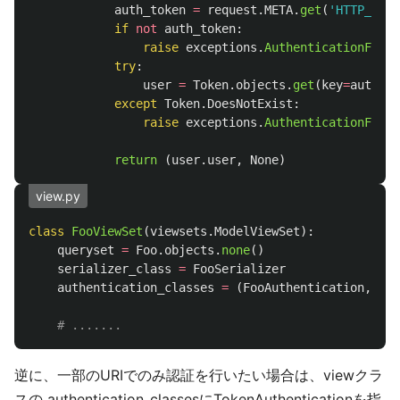
auth_token
=
request
.
META
.
get
(
'
HTTP_AUTH
if
not
auth_token
:
raise
exceptions
.
AuthenticationFaile
try
:
user
=
Token
.
objects
.
get
(
key
=
auth_to
except
Token
.
DoesNotExist
:
raise
exceptions
.
AuthenticationFaile
return 
(
user
.
user
,
None
)
view.py
class
FooViewSet
(
viewsets
.
ModelViewSet
):
queryset
=
Foo
.
objects
.
none
()
serializer_class
=
FooSerializer
authentication_classes
=
(
FooAuthentication
,
)
逆に、一部のURIでのみ認証を行いたい場合は、viewクラ
スの authentication_classesにTokenAuthenticationを指