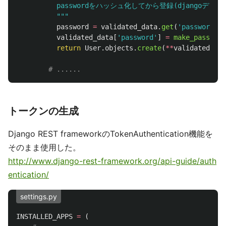
          passwordをハッシュ化してから登録(djangoデ
"""
password
=
validated_data
.
get
(
'
password
'
)
validated_data
[
'
password
'
]
=
make_password
return
User
.
objects
.
create
(
**
validated_dat
トークンの生成
Django REST frameworkのTokenAuthentication機能を
そのまま使用した。
http://www.django-rest-framework.org/api-guide/auth
entication/
settings.py
INSTALLED_APPS
=
(