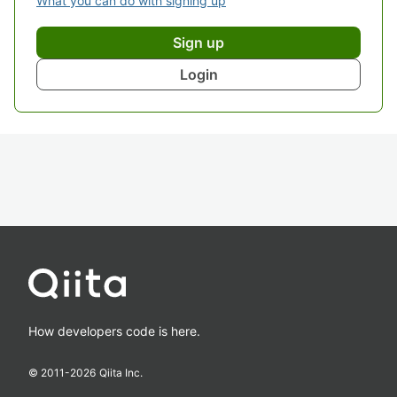
What you can do with signing up
Sign up
Login
How developers code is here.
© 2011-
2026
Qiita Inc.