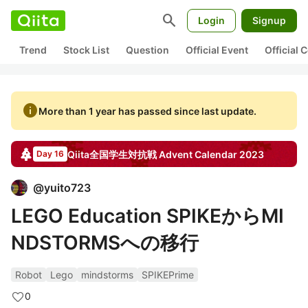
search
Login
Signup
Trend
Stock List
Question
Official Event
Official
info
More than 1 year has passed since last update.
Qiita全国学生対抗戦
Advent Calendar
2023
Day 16
@
yuito723
LEGO Education SPIKEからMI
NDSTORMSへの移行
Robot
Lego
mindstorms
SPIKEPrime
0