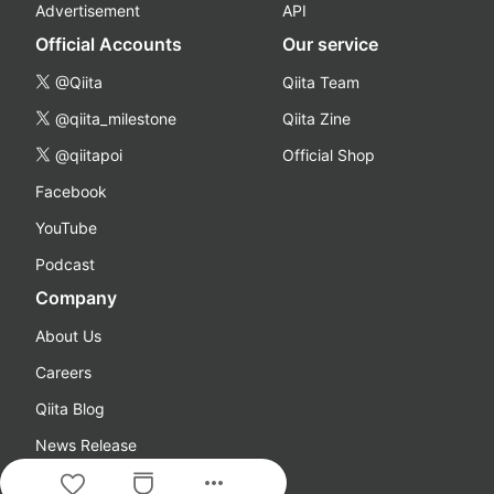
Advertisement
API
Official Accounts
Our service
@Qiita
Qiita Team
@qiita_milestone
Qiita Zine
@qiitapoi
Official Shop
Facebook
YouTube
Podcast
Company
About Us
Careers
Qiita Blog
News Release
more_horiz