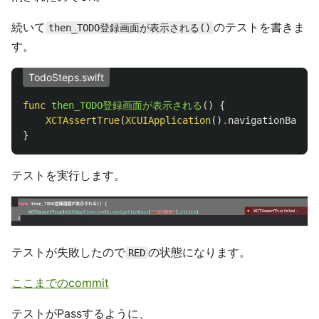
続いて
のテストを書きま
then_TODO登録画面が表示される()
す。
TodoSteps.swift
func
then_TODO登録画面が表示される
()
{
XCTAssertTrue
(
XCUIApplication
()
.
navigationBars
[
}
テストを実行します。
テストが失敗したので
の状態になります。
RED
ここまでのcommit
テストがPassするように、