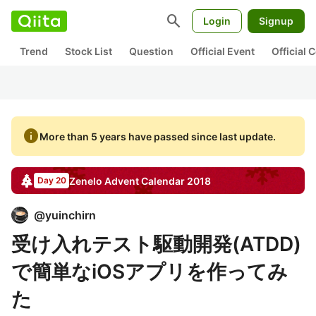
search
Login
Signup
Trend
Stock List
Question
Official Event
Official
info
More than 5 years have passed since last update.
Zenelo
Advent Calendar
2018
Day 20
@
yuinchirn
受け入れテスト駆動開発(ATDD)
で簡単なiOSアプリを作ってみ
た