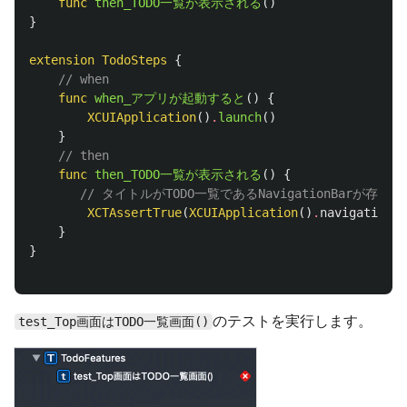
func
then_TODO一覧が表示される
()
}
extension
TodoSteps
{
// when
func
when_アプリが起動すると
()
{
XCUIApplication
()
.
launch
()
}
// then
func
then_TODO一覧が表示される
()
{
// タイトルがTODO一覧であるNavigationBarが
XCTAssertTrue
(
XCUIApplication
()
.
navigationBa
}
}
のテストを実行します。
test_Top画面はTODO一覧画面()