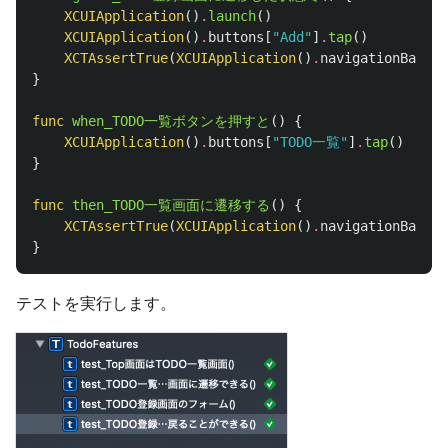
XCUIApplication
()
.
launch
()
XCUIApplication
()
.
buttons
[
"Add"
]
.
tap
()
XCTAssertTrue
(
XCUIApplication
()
.
navigationBars
[
}
func
when_TODO一覧ボタンを押すと
()
{
XCUIApplication
()
.
buttons
[
"TODO一覧"
]
.
tap
()
}
func
then_TODO一覧画面に遷移する
()
{
XCTAssertTrue
(
XCUIApplication
()
.
navigationBars
[
}
テストを実行します。