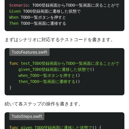
Scenario
:
Given 
When 
Then 
まずはシナリオに対応するテストコードを書きます。
TodoFeatures.swift
func
test_TODO登録画面からTODO一覧画面に戻ることができる
given_TODO登録画面に遷移した状態で
()
when_TODO一覧ボタンを押すと
()
then_TODO一覧画面に遷移する
()
}
続いて各ステップの操作を書きます。
TodoSteps.swift
func
given_TODO登録画面に遷移した状態で
()
{