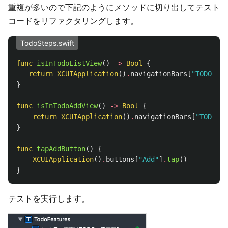
重複が多いので下記のようにメソッドに切り出してテスト
コードをリファクタリングします。
TodoSteps.swift
func
isInTodoListView
()
->
Bool
{
return
XCUIApplication
()
.
navigationBars
[
"TODO一覧
}
func
isInTodoAddView
()
->
Bool
{
return
XCUIApplication
()
.
navigationBars
[
"TODO登
}
func
tapAddButton
()
{
XCUIApplication
()
.
buttons
[
"Add"
]
.
tap
()
}
テストを実行します。