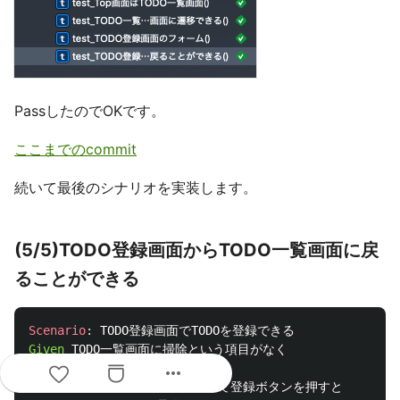
PassしたのでOKです。
ここまでのcommit
続いて最後のシナリオを実装します。
(5/5)TODO登録画面からTODO一覧画面に戻
ることができる
Scenario
:
Given 
more_horiz
And 
When 