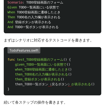
Scenario
:
Given 
When 
Then 
And 
And 
まずはシナリオに対応するテストコードを書きます。
TodoFeatures.swift
func
test_TODO登録画面のフォーム
()
{
given_TODO一覧画面にいる状態で
()
when_TODO登録画面に遷移したとき
()
then_TODO名の入力欄が表示される
()
then_登録ボタンが表示される
()
then_TODO一覧ボタン
（
戻るボタン
）
が表示される
()
}
続いて各ステップの操作を書きます。