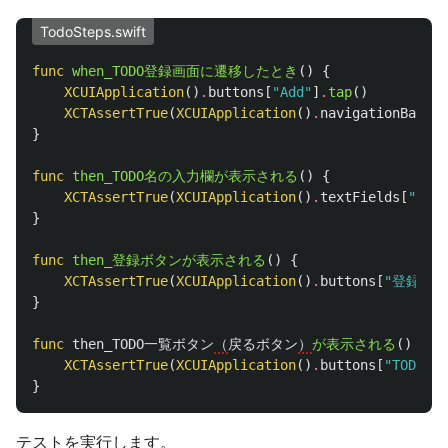
TodoSteps.swift
func
when_TODO登録画面に遷移したとき
()
{
XCUIApplication
()
.
buttons
[
"Add"
]
.
tap
()
XCTAssertTrue
(
XCUIApplication
()
.
navigationBars
[
}
func
then_TODO名の入力欄が表示される
()
{
XCTAssertTrue
(
XCUIApplication
()
.
textFields
[
"TOD
}
func
then_登録ボタンが表示される
()
{
XCTAssertTrue
(
XCUIApplication
()
.
buttons
[
"登録"
]
.
}
func
then_TODO一覧ボタン
（
戻るボタン
）
が表示される
()
{
XCTAssertTrue
(
XCUIApplication
()
.
buttons
[
"TODO一
}
テストを実行します。