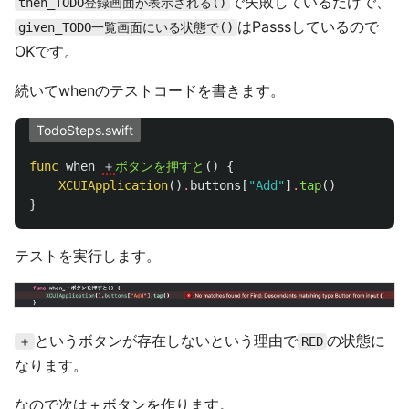
で失敗しているだけで、
then_TODO登録画面が表示される()
はPasssしているので
given_TODO一覧画面にいる状態で()
OKです。
続いてwhenのテストコードを書きます。
TodoSteps.swift
func
when_
＋
ボタンを押すと
()
{
XCUIApplication
()
.
buttons
[
"Add"
]
.
tap
()
}
テストを実行します。
というボタンが存在しないという理由で
の状態に
＋
RED
なります。
なので次は＋ボタンを作ります。