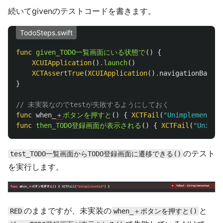
続いてgivenのテストコードを書きます。
TodoSteps.swift
func
given_TODO一覧画面にいる状態で
()
{
XCUIApplication
()
.
launch
()
XCTAssertTrue
(
XCUIApplication
()
.
navigationBars
[
}
// 未実装なのでtestが失敗するようにしておく
func
when_
＋
ボタンを押すと
()
{
XCTFail
(
"Unimplemented"
func
then_TODO登録画面が表示される
()
{
XCTFail
(
"Unimpl
のテスト
test_TODO一覧画面からTODO登録画面に遷移できる()
を実行します。
のままですが、未実装の
と
RED
when_＋ボタンを押すと()