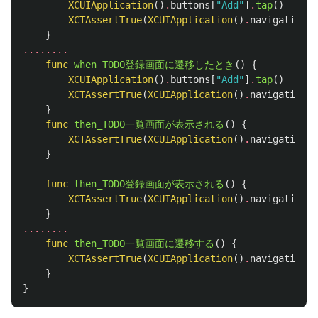
XCUIApplication
()
.
buttons
[
"Add"
]
.
tap
()
XCTAssertTrue
(
XCUIApplication
()
.
navigationBa
}
........
func
when_TODO登録画面に遷移したとき
()
{
XCUIApplication
()
.
buttons
[
"Add"
]
.
tap
()
XCTAssertTrue
(
XCUIApplication
()
.
navigationBa
}
func
then_TODO一覧画面が表示される
()
{
XCTAssertTrue
(
XCUIApplication
()
.
navigationBa
}
func
then_TODO登録画面が表示される
()
{
XCTAssertTrue
(
XCUIApplication
()
.
navigationBa
}
........
func
then_TODO一覧画面に遷移する
()
{
XCTAssertTrue
(
XCUIApplication
()
.
navigationBa
}
}