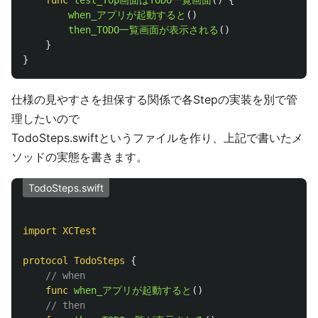
func
test_Top画面はTODO一覧画面
()
{
when_アプリが起動すると
()
then_TODO一覧画面が表示される
()
}
}
仕様の見やすさを担保する関係で各Stepの実装を別で管
理したいので
TodoSteps.swiftというファイルを作り、上記で書いたメ
ソッドの実態を書きます。
TodoSteps.swift
import
XCTest
protocol
TodoSteps
{
// when
func
when_アプリが起動すると
()
// then