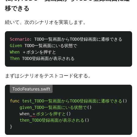
移できる
続いて、次のシナリオを実装します。
Scenario
:
Given 
When 
Then 
まずはシナリオをテストコード化する。
TodoFeatures.swift
func
test_TODO一覧画面からTODO登録画面に遷移できる
()
{
given_TODO一覧画面にいる状態で
()
when_
＋
ボタンを押すと
()
then_TODO登録画面が表示される
()
}