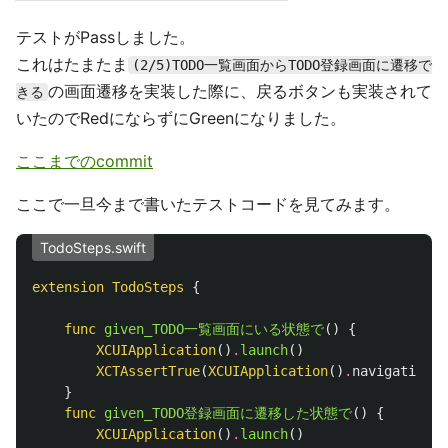
テストがPassしました。
これはたまたま
(2/5)TODO一覧画面からTODO登録画面に遷移で
の画面遷移を実装した際に、戻るボタンも実装されて
きる
いたのでRedにならずにGreenになりました。
ここまでのcommit
ここで一旦今まで書いたテストコードを見てみます。
TodoSteps.swift
extension
TodoSteps
{
func
given_TODO一覧画面にいる状態で
()
{
XCUIApplication
()
.
launch
()
XCTAssertTrue
(
XCUIApplication
()
.
navigationBa
}
func
given_TODO登録画面に遷移した状態で
()
{
XCUIApplication
()
.
launch
()