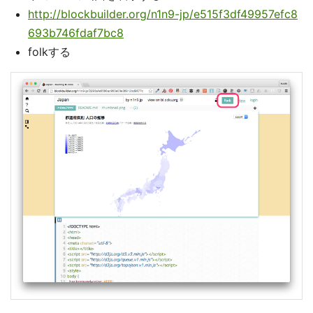
http://blockbuilder.org/n1n9-jp/e515f3df49957efc8
693b746fdaf7bc8
folkする