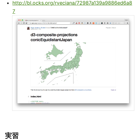
http://bl.ocks.org/rveciana/72987a139a9886ed6a8
7
実習