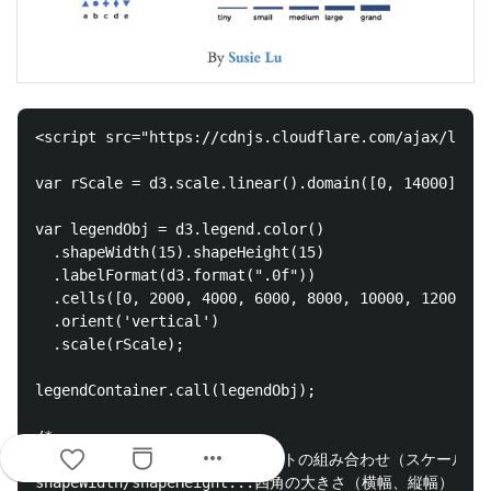
<script src="https://cdnjs.cloudflare.com/ajax/libs/
var rScale = d3.scale.linear().domain([0, 14000]).ra
var legendObj = d3.legend.color()

  .shapeWidth(15).shapeHeight(15)

  .labelFormat(d3.format(".0f"))

  .cells([0, 2000, 4000, 6000, 8000, 10000, 12000, 1
  .orient('vertical')

  .scale(rScale);

legendContainer.call(legendObj);

/*

more_horiz
rScale...インプットとアウトプットの組み合わせ（スケール）を
shapeWidth/shapeHeight...四角の大きさ（横幅、縦幅）
