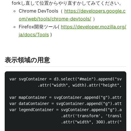
forkし直して位置からやり直すかしてみてください。
Chrome DevTools（
https://developers.google.c
om/web/tools/chrome-devtools/
）
Firefox開発ツール(
https://developer.mozilla.org/
ja/docs/Tools
)
表示領域の用意
var svgContainer = d3.select("#main").append("svg")

            .attr("width", width).attr("height", hei
var mapContainer = svgContainer.append("g").attr("cl
var dataContainer = svgContainer.append("g").attr("c
var legendContainer = svgContainer.append("g").attr(
                      .attr('transform', 'translate(
                      .attr("width", 300).attr("heig