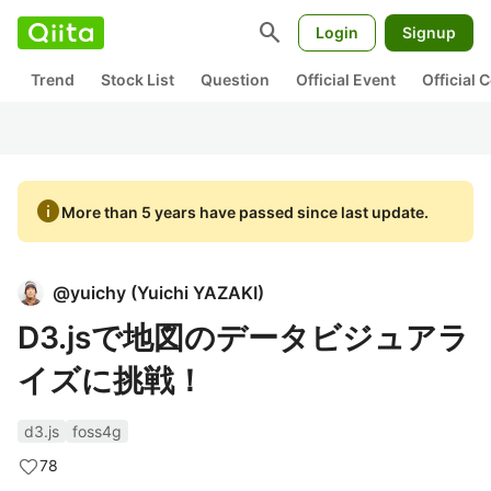
search
Login
Signup
Trend
Stock List
Question
Official Event
Official
info
More than 5 years have passed since last update.
@
yuichy
(
Yuichi YAZAKI
)
D3.jsで地図のデータビジュアラ
イズに挑戦！
d3.js
foss4g
78