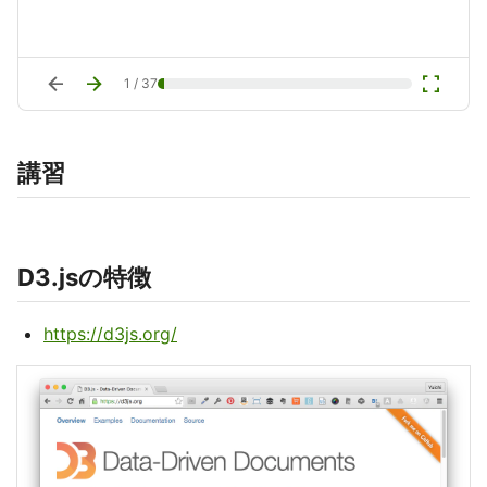
arrow_back
arrow_forward
fullscreen
1
/
37
講習
D3.jsの特徴
https://d3js.org/