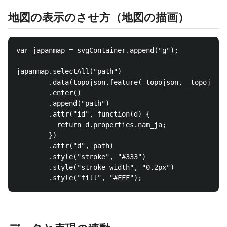
地図の表示のさせ方（地図の描画）
var japanmap = svgContainer.append("g");

japanmap.selectAll("path")

		.data(topojson.feature(_topojson, _topojson.objects.japan).features)

		.enter()

		.append("path")

		.attr("id", function(d) { 

		  return d.properties.nam_ja;

		})

		.attr("d", path)

		.style("stroke", "#333")

		.style("stroke-width", "0.2px")
