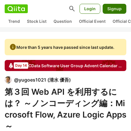
search
Login
Signup
Trend
Stock List
Question
Official Event
Official
info
More than 5 years have passed since last update.
CData Software User Group
Advent Calendar
2016
Day 14
@
yugoes1021
(
清水 優吾
)
第３回 Web API を利用するに
は？ ～ノンコーディング編：Mi
crosoft Flow, Azure Logic Apps
～