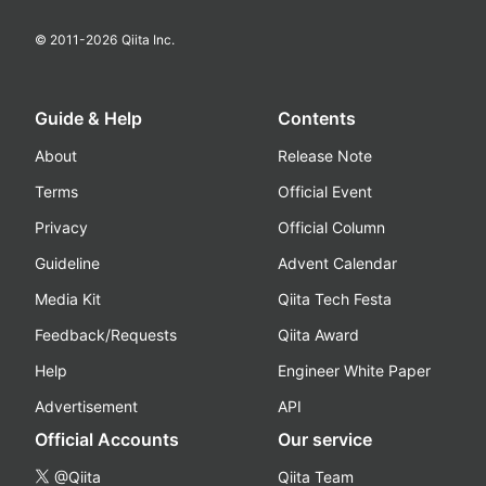
© 2011-
2026
Qiita Inc.
Guide & Help
Contents
About
Release Note
Terms
Official Event
Privacy
Official Column
Guideline
Advent Calendar
Media Kit
Qiita Tech Festa
Feedback/Requests
Qiita Award
Help
Engineer White Paper
Advertisement
API
Official Accounts
Our service
@Qiita
Qiita Team