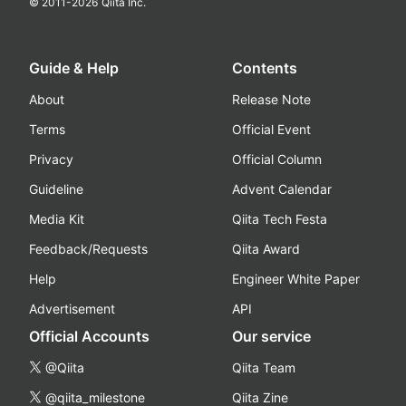
© 2011-
2026
Qiita Inc.
Guide & Help
Contents
About
Release Note
Terms
Official Event
Privacy
Official Column
Guideline
Advent Calendar
Media Kit
Qiita Tech Festa
Feedback/Requests
Qiita Award
Help
Engineer White Paper
Advertisement
API
Official Accounts
Our service
@Qiita
Qiita Team
@qiita_milestone
Qiita Zine