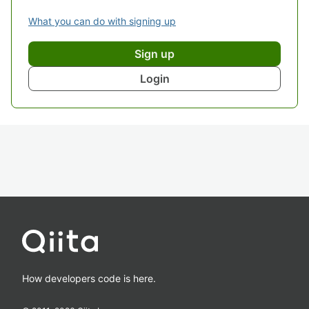
What you can do with signing up
Sign up
Login
How developers code is here.