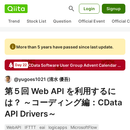
search
Login
Signup
Trend
Stock List
Question
Official Event
Official
info
More than 5 years have passed since last update.
CData Software User Group
Advent Calendar
2016
Day 22
@
yugoes1021
(
清水 優吾
)
第５回 Web API を利用するに
は？ ～コーディング編：CData
API Drivers～
WebAPI
IFTTT
eai
logicapps
MicrosoftFlow