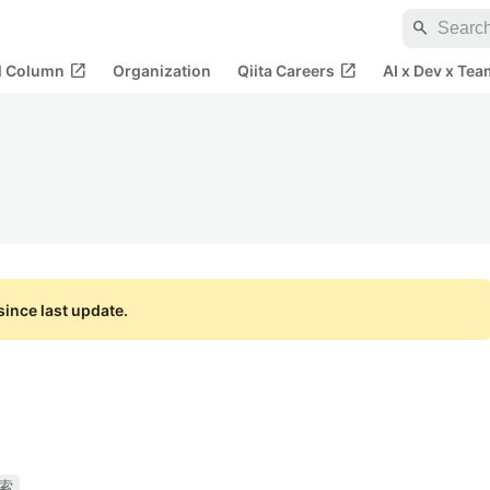
search
open_in_new
open_in_new
al Column
Organization
Qiita Careers
AI x Dev x Tea
ince last update.
索