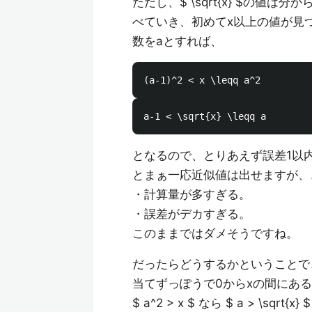
ただし、$ \sqrt{x} $の値は分
べていき、初めてx以上の値が見
数をaとすれば、
となるので、とりあえず誤差1以
とまぁ一応近似値は出せますが、
・計算量が多すぎる。
・誤差がデカすぎる。
このままではダメそうですね。
だったらどうするかということで
当てずっぽうで0からxの間にある適
$ a^2 > x $ なら $ a > \sq