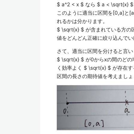
$ a^2 < x $ なら $ a < \sq
このように適当に区間を[0,a]と[a,
れるかは分かります。
$ \sqrt{x} $ が含まれている方
値をどんどん正確に絞り込んでい
さて、適当に区間を分けると言い
$ \sqrt{x} $ が0からx
く効率よく $ \sqrt{x} $
区間の長さの期待値を考えましょ