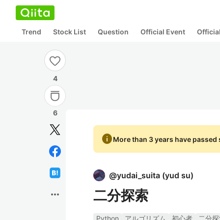
Trend
Stock List
Question
Official Event
Offici
4
6
info
More than 3 years have passed s
@
yudai_suita
(
yud su
)
二分探索
more_horiz
Python
アルゴリズム
初心者
二分探