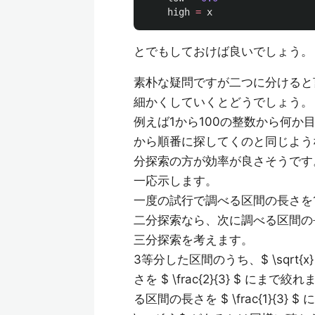
high
=
x
とでもしておけば良いでしょう。
素朴な疑問ですが二つに分けると言わず
細かくしていくとどうでしょう。
例えば1から100の整数から何か
から順番に探してくのと同じよう
分探索の方が効率が良さそうです
一応示します。
一度の試行で調べる区間の長さを
二分探索なら、次に調べる区間の長
三分探索を考えます。
3等分した区間のうち、$ \sqrt
さを $ \frac{2}{3} $ にま
る区間の長さを $ \frac{1}{