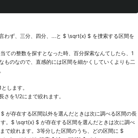
、三分、四分、...と $ \sqrt{x} $ を捜索する区間を
目当ての整数を探すとなった時、百分探索なんてしたら、1
なものなので、直感的には区間を細かくしていくよりも二
。
1とします。
さを1/2にまで絞れます。
{x} $ が存在する区間以外を選んだときは次に調べる区間の長
で絞れます。$ \sqrt{x} $ が存在する区間を選んだときは次に調べ
3} $ にまで絞れます。3等分した区間のうち、どの区間に $