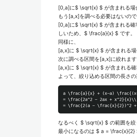
[0,a]に$ \sqrt{x} $ が含まれる
もう[a,x]を調べる必要はないので
[0,a]に$ \sqrt{x} $ が含
しいため、$ \frac{a}{x} $ です。
同様に、
[a,x]に $ \sqrt{x} $ が含まれ
次に調べる区間を[a,x]に絞れます
[a,x]に $ \sqrt{x} $ が含まれる確
よって、絞り込める区間の長さの
a \frac{a}{x} + (x−a) \frac{(x−
= \frac{2a^2 − 2ax + x^2}{x}\\

なるべく $ \sqrt{x} $ 
最小になるのは $ a = \frac{x}{2