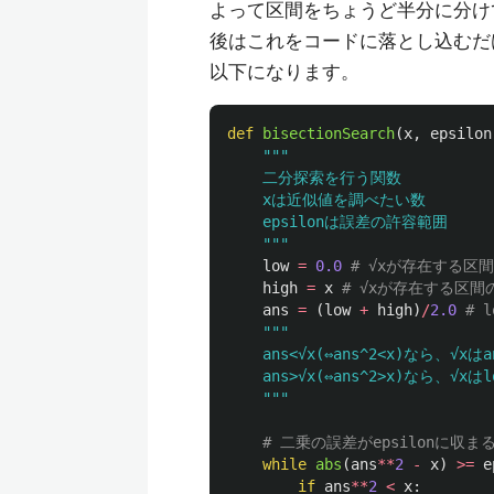
よって区間をちょうど半分に分け
後はこれをコードに落とし込むだ
以下になります。
def
bisectionSearch
(
x
,
epsilon
"""
    二分探索を行う関数

    xは近似値を調べたい数

    epsilonは誤差の許容範囲

"""
low
=
0.0
high
=
x
ans
=
(
low
+
high
)
/
2.0
"""
    ans<√x(⇔ans^2<x)なら、√
    ans>√x(⇔ans^2>x)なら、√
"""
while
abs
(
ans
**
2
-
x
)
>=
e
if
ans
**
2
<
x
: