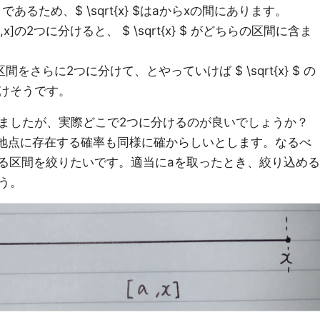
rt{x} $ であるため、$ \sqrt{x} $はaからxの間にあります。
x]の2つに分けると、 $ \sqrt{x} $ がどちらの区間に含ま
の区間をさらに2つに分けて、とやっていけば $ \sqrt{x} $ の
けそうです。
ましたが、実際どこで2つに分けるのが良いでしょうか？
の間のどの地点に存在する確率も同様に確からしいとします。なるべ
 が存在する区間を絞りたいです。適当にaを取ったとき、絞り込める
う。