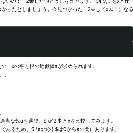
からないので、2乗した値どうしを比べます。1,4,9,...をxと比
つかったとしましょう。今見つかった、2乗してx以上にな
内の、xの平方根の近似値aが求められます。
、、
、
当な数aを選び、$ a^2 $ とxを比較してみます。
rt{x} $ であるため、$ \sqrt{x} $は0からaの間にあります。