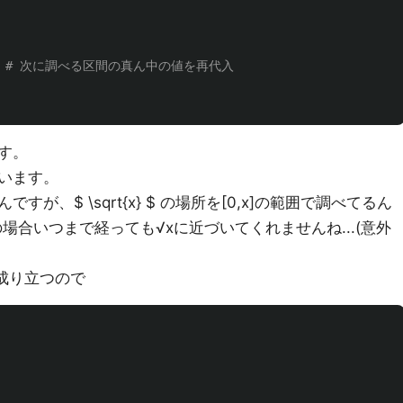
す。
います。
が、$ \sqrt{x} $ の場所を[0,x]の範囲で調べてるん
{x} $ の場合いつまで経っても√xに近づいてくれませんね...(意外
 $ が成り立つので