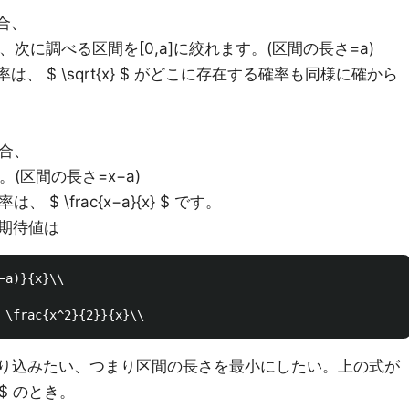
場合、
、次に調べる区間を[0,a]に絞れます。(区間の長さ=a)
まれる確率は、 $ \sqrt{x} $ がどこに存在する確率も同様に確から
る場合、
。(区間の長さ=x−a)
率は、 $ \frac{x−a}{x} $ です。
期待値は
a)}{x}\\

の範囲を絞り込みたい、つまり区間の長さを最小にしたい。上の式が
} $ のとき。