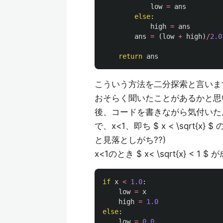
low
=
ans
else
:
high
=
ans
ans
=
(
low
+
high
)
/
2.0
return
ans
こういう方法を二分探索と言いま
おそらく聞いたことがあるかと思
後、コードを書きながら気付いたんです
で、x<1、即ち $ x < \sqrt
と見落としがち??)
x<1のとき $ x< \sqrt{x} < 1
if
x
<
1.0
:
low
=
x
high
=
1.0
else
:
low
=
0.0