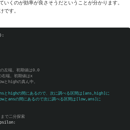
ていくのが効率が良さそうだということが分かります。
けです。
):
xはansとhighの間にあるので、次に調べる区間は[ans,high]に

xはlowとansの間にあるので次に調べる区間は[low,ans]に

psilon
: