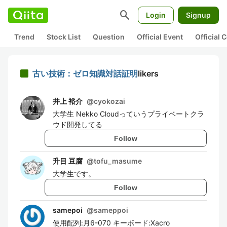
search
Login
Signup
Trend
Stock List
Question
Official Event
Official
古い技術：ゼロ知識対話証明
likers
井上 裕介
@
cyokozai
大学生 Nekko Cloudっていうプライベートクラ
ウド開発してる
Follow
升目 豆腐
@
tofu_masume
大学生です。
Follow
samepoi
@
sameppoi
使用配列:月6-070 キーボード:Xacro