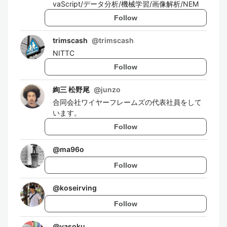
vaScript/データ分析/機械学習/画像解析/NEM
Follow
trimscash
@
trimscash
NITTC
Follow
絢三 松野尾
@
junzo
合同会社ワイヤーフレームズの代表社員をして
います。
Follow
@
ma96o
Follow
@
koseirving
Follow
@
yasoku