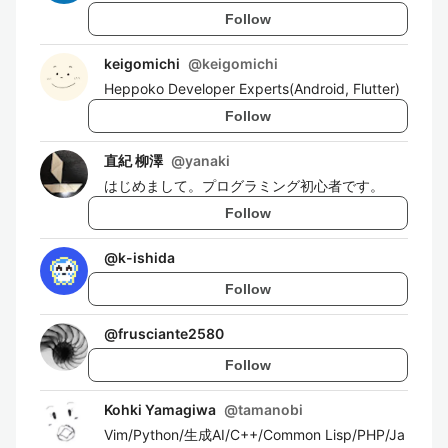
Follow
keigomichi
@
keigomichi
Heppoko Developer Experts(Android, Flutter)
Follow
直紀 柳澤
@
yanaki
はじめまして。プログラミング初心者です。
Follow
@
k-ishida
Follow
@
frusciante2580
Follow
Kohki Yamagiwa
@
tamanobi
Vim/Python/生成AI/C++/Common Lisp/PHP/Ja