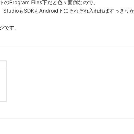
rogram Files下だと色々面倒なので、
。StudioもSDKもAndroid下にそれぞれ入れればすっきり
ジです。