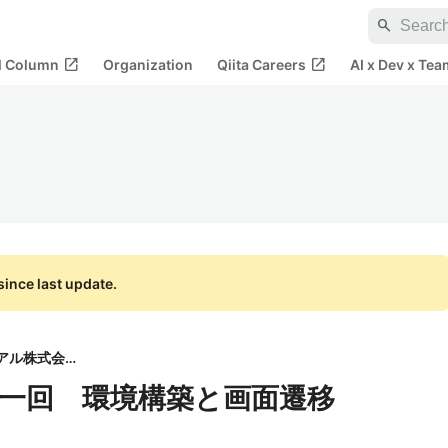
search
open_in_new
open_in_new
al Column
Organization
Qiita Careers
AI x Dev x Tea
ince last update.
アシアル株式会社
強 第一回 環境構築と画面遷移