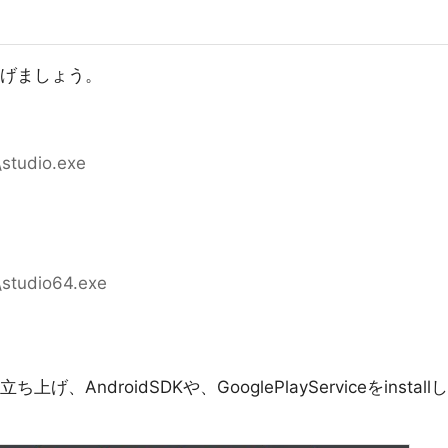
ち上げましょう。
\studio.exe
\studio64.exe
げ、AndroidSDKや、GooglePlayServiceをinstallし