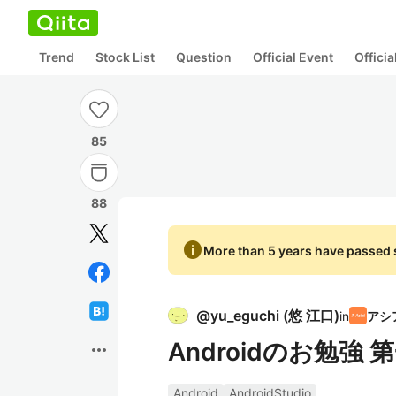
Trend
Stock List
Question
Official Event
Offici
85
88
info
More than 5 years have passed s
@
yu_eguchi
(
悠 江口
)
in
Androidのお勉
more_horiz
Android
AndroidStudio