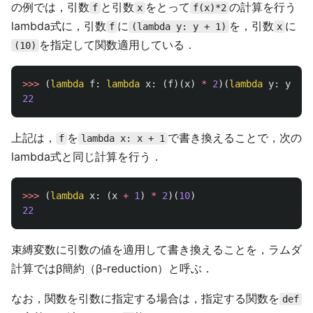
の例では，引数
と引数
をとって
の計算を行う
f
x
f(x)*2
lambda式に，引数
に
を，引数
に
f
(lambda y: y + 1)
x
を指定して関数適用している．
(10)
>>>
(
lambda
f
:
lambda
x
:
(
f
)(
x
)
*
2
)(
lambda
y
:
y
+
1
22
上記は，
を
で書き換えることで，次の
f
lambda x: x + 1
lambda式と同じ計算を行う．
>>>
(
lambda
x
:
(
x
+
1
)
*
2
)(
10
)
22
束縛変数に引数の値を適用して書き換えることを，ラムダ
計算ではβ簡約（β-reduction）と呼ぶ．
なお，関数を引数に指定する場合は，指定する関数を
def