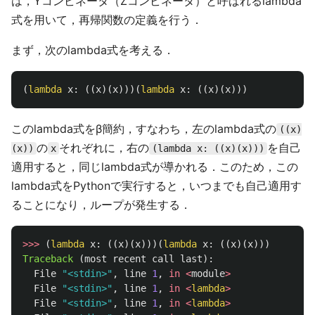
は，Yコンビネータ（Zコンビネータ）と呼ばれるlambda
式を用いて，再帰関数の定義を行う．
まず，次のlambda式を考える．
(
lambda
x
:
((
x
)(
x
)))(
lambda
x
:
((
x
)(
x
)))
このlambda式をβ簡約，すなわち，左のlambda式の
((x)
の
それぞれに，右の
を自己
(x))
x
(lambda x: ((x)(x)))
適用すると，同じlambda式が導かれる．このため，この
lambda式をPythonで実行すると，いつまでも自己適用す
ることになり，ループが発生する．
>>>
(
lambda
x
:
((
x
)(
x
)))(
lambda
x
:
((
x
)(
x
)))
Traceback 
(
most
recent
call
last
):
File
"
<stdin>
"
,
line
1
,
in
<
module
>
File
"
<stdin>
"
,
line
1
,
in
<
lambda
>
File
"
<stdin>
"
,
line
1
,
in
<
lambda
>