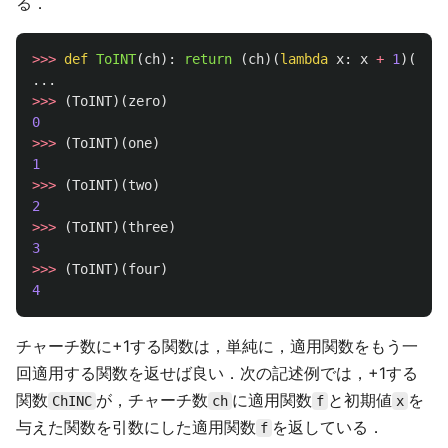
る．
>>>
def
ToINT
(
ch
):
return 
(
ch
)(
lambda
x
:
x
+
1
)(
0
)
...
>>>
(
ToINT
)(
zero
)
0
>>>
(
ToINT
)(
one
)
1
>>>
(
ToINT
)(
two
)
2
>>>
(
ToINT
)(
three
)
3
>>>
(
ToINT
)(
four
)
4
チャーチ数に+1する関数は，単純に，適用関数をもう一
回適用する関数を返せば良い．次の記述例では，+1する
関数
が，チャーチ数
に適用関数
と初期値
を
ChINC
ch
f
x
与えた関数を引数にした適用関数
を返している．
f