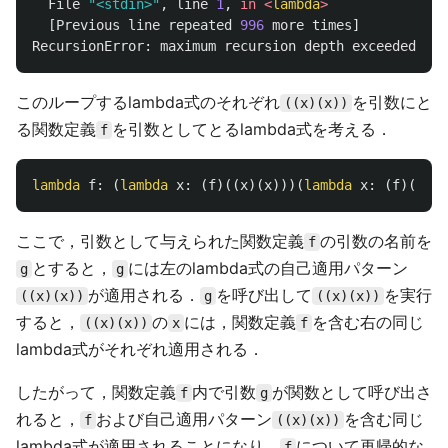
File
"
<stdin>
"
,
line
1
,
in
<
lambda
>
[
Previous
line
repeated
996
more
times
]
RecursionError
:
maximum
recursion
depth
exceeded
このループするlambda式のそれぞれ
を引数にと
((x)(x))
る関数定義
を引数としてとるlambda式を考える．
f
lambda
f
:
(
lambda
x
:
(
f
)((
x
)(
x
)))(
lambda
x
:
(
f
)((
x
)(
ここで，引数として与えられた関数定義
の引数の名前を
f
とすると，
には左のlambda式の自己適用パターン
g
g
が適用される．
を呼び出して
を実行
((x)(x))
g
((x)(x))
すると，
の
には，関数定義
を含む右の同じ
((x)(x))
x
f
lambda式がそれぞれ適用される．
したがって，関数定義
内で引数
が関数として呼び出さ
f
g
れると，
および自己適用パターン
を含む同じ
f
((x)(x))
lambda式が適用されることになり，
について再帰的な
f