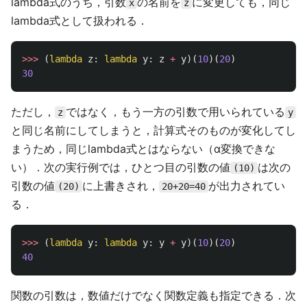
lambda式のうち，引数
の名前を
に変更しても，同じ
x
z
lambda式として扱われる．
>>>
(
lambda
z
:
lambda
y
:
z
+
y
)(
10
)(
20
)
30
ただし，
ではなく，もう一方の引数で用いられている
z
y
と同じ名前にしてしまうと，計算式そのものが変化してし
まうため，同じlambda式とはならない（α変換できな
い）．次の実行例では，ひとつ目の引数の値
は次の
(10)
引数の値
に上書きされ，
が出力されてい
(20)
20+20=40
る．
>>>
(
lambda
y
:
lambda
y
:
y
+
y
)(
10
)(
20
)
40
関数の引数は，数値だけでなく関数定義も指定できる．次