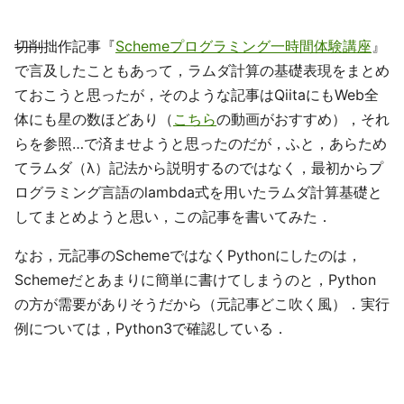
切削
拙作記事『
Schemeプログラミング一時間体験講座
』
で言及したこともあって，ラムダ計算の基礎表現をまとめ
ておこうと思ったが，そのような記事はQiitaにもWeb全
体にも星の数ほどあり（
こちら
の動画がおすすめ），それ
らを参照…で済ませようと思ったのだが，ふと，あらため
てラムダ（λ）記法から説明するのではなく，最初からプ
ログラミング言語のlambda式を用いたラムダ計算基礎と
してまとめようと思い，この記事を書いてみた．
なお，元記事のSchemeではなくPythonにしたのは，
Schemeだとあまりに簡単に書けてしまうのと，Python
の方が需要がありそうだから（元記事どこ吹く風）．実行
例については，Python3で確認している．