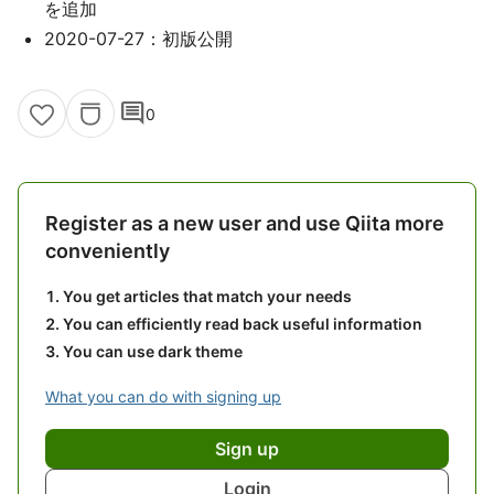
を追加
2020-07-27：初版公開
comment
0
Register as a new user and use Qiita more
conveniently
You get articles that match your needs
You can efficiently read back useful information
You can use dark theme
What you can do with signing up
Sign up
Login