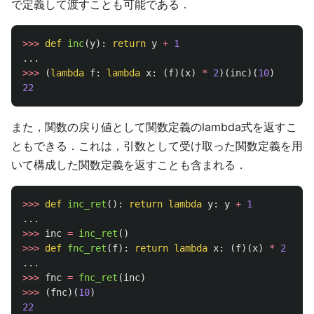
で定義して渡すことも可能である．
>>>
def
inc
(
y
):
return
y
+
1
...
>>>
(
lambda
f
:
lambda
x
:
(
f
)(
x
)
*
2
)(
inc
)(
10
)
22
また，関数の戻り値として関数定義のlambda式を返すこ
ともできる．これは，引数として受け取った関数定義を用
いて構成した関数定義を返すことも含まれる．
>>>
def
inc_ret
():
return
lambda
y
:
y
+
1
...
>>>
inc
=
inc_ret
()
>>>
def
fnc_ret
(
f
):
return
lambda
x
:
(
f
)(
x
)
*
2
...
>>>
fnc
=
fnc_ret
(
inc
)
>>>
(
fnc
)(
10
)
22