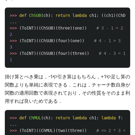
>>>
def
ChSUB
(
ch
):
return
lambda
ch1
:
((
ch1
)(
ChDEC
))
...
>>>
(
ToINT
)((
ChSUB
)(
three
)(
one
))
2
>>>
(
ToINT
)((
ChSUB
)(
four
)(
one
))
3
>>>
(
ToINT
)((
ChSUB
)(
four
)(
three
))
1
掛け算とべき乗は，-1や引き算はもちろん，+1や足し算の
関数よりも単純に表現できる．これは，チャーチ数自身が
関数の適用回数で表現されており，その性質をそのまま利
用すれば良いためである．
>>>
def
ChMUL
(
ch
):
return
lambda
ch1
:
lambda
f
:
(
ch1
...
>>>
(
ToINT
)((
ChMUL
)(
two
)(
three
))