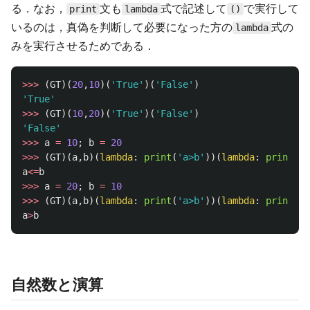
る．なお，
文も
式で記述して
で実行して
print
lambda
()
いるのは，真偽を判断して必要になった方の
式の
lambda
みを実行させるためである．
>>>
(
GT
)(
20
,
10
)(
'
True
'
)(
'
False
'
)
'
True
'
>>>
(
GT
)(
10
,
20
)(
'
True
'
)(
'
False
'
)
'
False
'
>>>
a
=
10
;
b
=
20
>>>
(
GT
)(
a
,
b
)(
lambda
:
print
(
'
a>b
'
))(
lambda
:
print
(
'
a
a
<=
b
>>>
a
=
20
;
b
=
10
>>>
(
GT
)(
a
,
b
)(
lambda
:
print
(
'
a>b
'
))(
lambda
:
print
(
'
a
a
>
b
自然数と演算