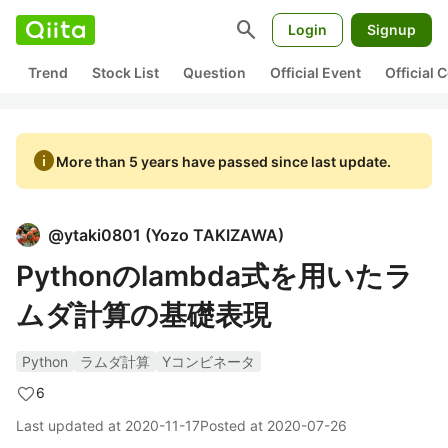
search
Login
Signup
Trend
Stock List
Question
Official Event
Official
info
More than 5 years have passed since last update.
@
ytaki0801
(
Yozo TAKIZAWA
)
Pythonのlambda式を用いたラ
ムダ計算の基礎表現
Python
ラムダ計算
Yコンビネータ
6
Last updated at
2020-11-17
Posted at
2020-07-26