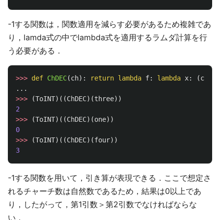
-1する関数は，関数適用を減らす必要があるため複雑であ
り，lamda式の中でlambda式を適用するラムダ計算を行
う必要がある．
>>>
def
ChDEC
(
ch
):
return
lambda
f
:
lambda
x
:
(
ch
)(
l
...
>>>
(
ToINT
)((
ChDEC
)(
three
))
2
>>>
(
ToINT
)((
ChDEC
)(
one
))
0
>>>
(
ToINT
)((
ChDEC
)(
four
))
3
-1する関数を用いて，引き算が表現できる．ここで想定さ
れるチャーチ数は自然数であるため，結果は0以上であ
り，したがって，第1引数＞第2引数でなければならな
い．