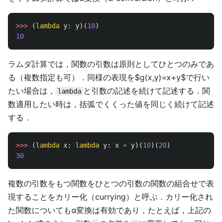
>>>
(
lambda
y
:
y
)(
10
)
10
ラムダ計算では，関数の引数は原則としてひとつのみであ
る（複数指定も可）．同様の表現を$g(x,y)=x+y$で行い
たい場合は，
と引数の記述を続けて記述する．関
lambda
数適用したい時は，括弧でくくった値を同じく続けて記述
する．
>>>
(
lambda
x
:
lambda
y
:
x
+
y
)(
10
)(
20
)
30
複数の引数をもつ関数をひとつの引数の関数の組合せで表
現することをカリー化（currying）と呼ぶ．カリー化され
た関数についてもα変換は有効であり，たとえば，上記の