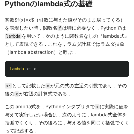
Pythonのlambda式の基礎
関数$f(x)=x$（引数に与えた値がそのまま戻ってくる）
を表現したい時，関数名
は特に必要なく，Pythonでは
f
を用いて，次のように関数名なしの『lambda式』
lambda
として表現できる．これを，ラムダ計算ではラムダ抽象
（lambda abstraction）と呼ぶ．
lambda
x
:
x
として記載した
が元の式の左辺の引数であり，その
x:
x
後の
が右辺の計算式である．
x
このlambda式を，Pythonインタプリタで
に実際に値を
x
与えて実行したい場合は，次のように，lambda式全体を
括弧でくくり，その後ろに，与える値を同じく括弧でくく
って記述する．