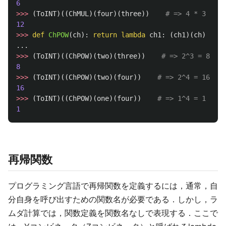
6
>>>
(
ToINT
)((
ChMUL
)(
four
)(
three
))
12
>>>
def
ChPOW
(
ch
):
return
lambda
ch1
:
(
ch1
)(
ch
)
...
>>>
(
ToINT
)((
ChPOW
)(
two
)(
three
))
8
>>>
(
ToINT
)((
ChPOW
)(
two
)(
four
))
16
>>>
(
ToINT
)((
ChPOW
)(
one
)(
four
))
1
再帰関数
プログラミング言語で再帰関数を定義するには，通常，自
分自身を呼び出すための関数名が必要である．しかし，ラ
ムダ計算では，関数定義を関数名なしで表現する．ここで