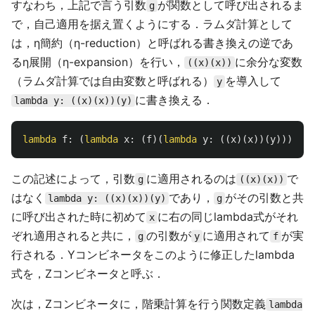
すなわち，上記で言う引数
が関数として呼び出されるま
g
で，自己適用を据え置くようにする．ラムダ計算として
は，η簡約（η-reduction）と呼ばれる書き換えの逆であ
るη展開（η-expansion）を行い，
に余分な変数
((x)(x))
（ラムダ計算では自由変数と呼ばれる）
を導入して
y
に書き換える．
lambda y: ((x)(x))(y)
lambda
f
:
(
lambda
x
:
(
f
)(
lambda
y
:
((
x
)(
x
))(
y
)))(
lam
この記述によって，引数
に適用されるのは
で
g
((x)(x))
はなく
であり，
がその引数と共
lambda y: ((x)(x))(y)
g
に呼び出された時に初めて
に右の同じlambda式がそれ
x
ぞれ適用されると共に，
の引数が
に適用されて
が実
g
y
f
行される．Yコンビネータをこのように修正したlambda
式を，Zコンビネータと呼ぶ．
次は，Zコンビネータに，階乗計算を行う関数定義
lambda