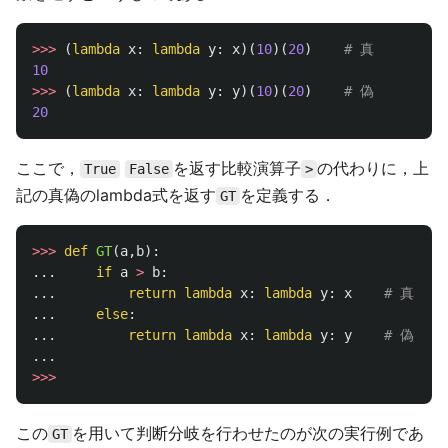
>>>
(
lambda
x
:
lambda
y
:
x
)(
10
)(
20
)
10
>>>
(
lambda
x
:
lambda
y
:
y
)(
10
)(
20
)
20
ここで，
を返す比較演算子
の代わりに，上
True
False
>
記の真偽のlambda式を返す
を定義する．
GT
>>>
def
GT
(
a
,
b
):
...
if
a
>
b
:
...
return
lambda
x
:
lambda
y
:
x
...
else
:
...
return
lambda
x
:
lambda
y
:
y
...
>>>
この
を用いて判断分岐を行わせたのが次の実行例であ
GT