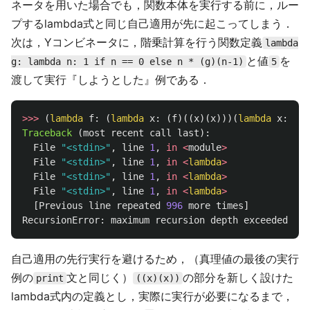
ネータを用いた場合でも，関数本体を実行する前に，ルー
プするlambda式と同じ自己適用が先に起こってしまう．
次は，Yコンビネータに，階乗計算を行う関数定義
lambda
と値
を
g: lambda n: 1 if n == 0 else n * (g)(n-1)
5
渡して実行『しようとした』例である．
>>>
(
lambda
f
:
(
lambda
x
:
(
f
)((
x
)(
x
)))(
lambda
x
:
(
f
)
Traceback 
(
most
recent
call
last
):
File
"
<stdin>
"
,
line
1
,
in
<
module
>
File
"
<stdin>
"
,
line
1
,
in
<
lambda
>
File
"
<stdin>
"
,
line
1
,
in
<
lambda
>
File
"
<stdin>
"
,
line
1
,
in
<
lambda
>
[
Previous
line
repeated
996
more
times
]
RecursionError
:
maximum
recursion
depth
exceeded
自己適用の先行実行を避けるため，（真理値の最後の実行
例の
文と同じく）
の部分を新しく設けた
print
((x)(x))
lambda式内の定義とし，実際に実行が必要になるまで，