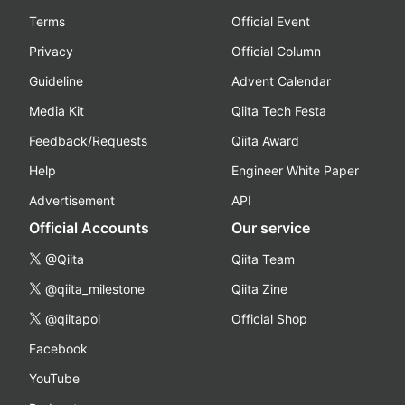
Terms
Official Event
Privacy
Official Column
Guideline
Advent Calendar
Media Kit
Qiita Tech Festa
Feedback/Requests
Qiita Award
Help
Engineer White Paper
Advertisement
API
Official Accounts
Our service
@Qiita
Qiita Team
@qiita_milestone
Qiita Zine
@qiitapoi
Official Shop
Facebook
YouTube