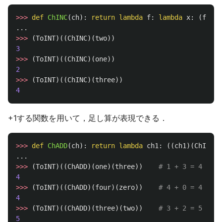
>>>
def
ChINC
(
ch
):
return
lambda
f
:
lambda
x
:
(
f
)((
c
...
>>>
(
ToINT
)((
ChINC
)(
two
))
3
>>>
(
ToINT
)((
ChINC
)(
one
))
2
>>>
(
ToINT
)((
ChINC
)(
three
))
4
+1する関数を用いて，足し算が表現できる．
>>>
def
ChADD
(
ch
):
return
lambda
ch1
:
((
ch1
)(
ChINC
))
...
>>>
(
ToINT
)((
ChADD
)(
one
)(
three
))
4
>>>
(
ToINT
)((
ChADD
)(
four
)(
zero
))
4
>>>
(
ToINT
)((
ChADD
)(
three
)(
two
))
5