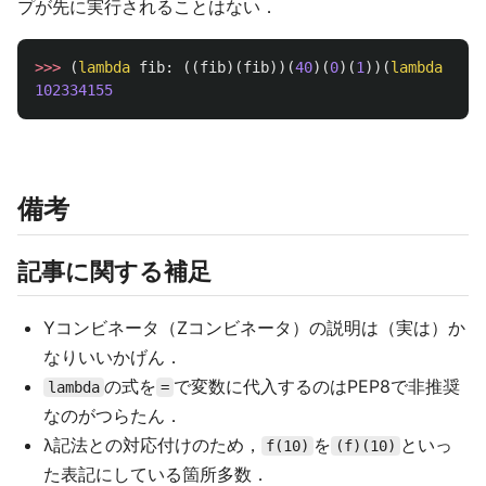
プが先に実行されることはない．
>>>
(
lambda
fib
:
((
fib
)(
fib
))(
40
)(
0
)(
1
))(
lambda
fib
:
102334155
備考
記事に関する補足
Yコンビネータ（Zコンビネータ）の説明は（実は）か
なりいいかげん．
の式を
で変数に代入するのはPEP8で非推奨
lambda
=
なのがつらたん．
λ記法との対応付けのため，
を
といっ
f(10)
(f)(10)
た表記にしている箇所多数．