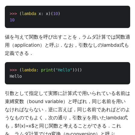
>>>
(
lambda
x
:
x
)(
10
)
10
値を与えて関数を呼び出すことを，ラムダ計算では関数適
用（application）と呼ぶ．なお，引数なしのlambda式も
定義できる．
>>>
(
lambda
:
print
(
"
Hello
"
))()
Hello
引数として指定して実際に計算式で用いられている名前は
束縛変数（bound variable）と呼ばれ，同じ名前を用い
なければならない．逆に言えば，同じ名前であればどのよ
うなものでもよく，次の通り，引数
を用いたlambda式
y
も，$f(x)=x$と同じ関数と考えることができる．これ
を，ラムダ計算ではα変換（α-conversion）と呼ぶ．