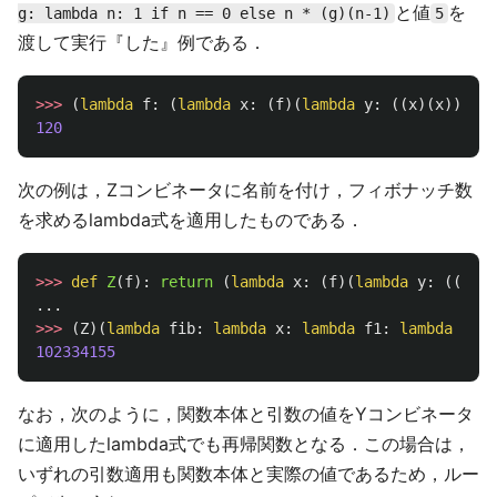
と値
を
g: lambda n: 1 if n == 0 else n * (g)(n-1)
5
渡して実行『した』例である．
>>>
(
lambda
f
:
(
lambda
x
:
(
f
)(
lambda
y
:
((
x
)(
x
))(
y
))
120
次の例は，Zコンビネータに名前を付け，フィボナッチ数
を求めるlambda式を適用したものである．
>>>
def
Z
(
f
):
return 
(
lambda
x
:
(
f
)(
lambda
y
:
((
x
)(
x
...
>>>
(
Z
)(
lambda
fib
:
lambda
x
:
lambda
f1
:
lambda
f2
:
102334155
なお，次のように，関数本体と引数の値をYコンビネータ
に適用したlambda式でも再帰関数となる．この場合は，
いずれの引数適用も関数本体と実際の値であるため，ルー