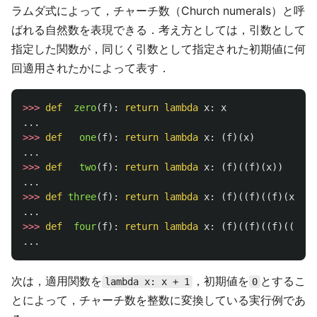
ラムダ式によって，チャーチ数（Church numerals）と呼
ばれる自然数を表現できる．考え方としては，引数として
指定した関数が，同じく引数として指定された初期値に何
回適用されたかによって表す．
>>>
def
zero
(
f
):
return
lambda
x
:
x
...
>>>
def
one
(
f
):
return
lambda
x
:
(
f
)(
x
)
...
>>>
def
two
(
f
):
return
lambda
x
:
(
f
)((
f
)(
x
))
...
>>>
def
three
(
f
):
return
lambda
x
:
(
f
)((
f
)((
f
)(
x
)))
...
>>>
def
four
(
f
):
return
lambda
x
:
(
f
)((
f
)((
f
)((
f
)(
x
...
次は，適用関数を
，初期値を
とするこ
lambda x: x + 1
0
とによって，チャーチ数を整数に変換している実行例であ