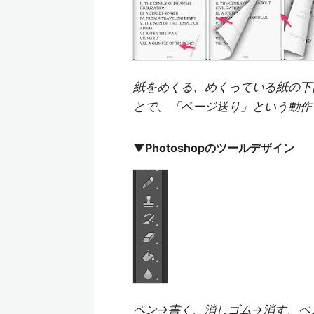
紙をめくる、めくっている紙の下
とで、「ページ送り」という動作
▼Photoshopのツールデザイン
ペン→書く、消しゴム→消す、ペ