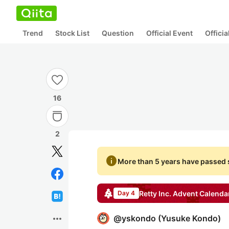
Trend
Stock List
Question
Official Event
Offici
16
2
info
More than 5 years have passed s
Retty Inc.
Advent Calenda
Day 4
more_horiz
@
yskondo
(
Yusuke Kondo
)