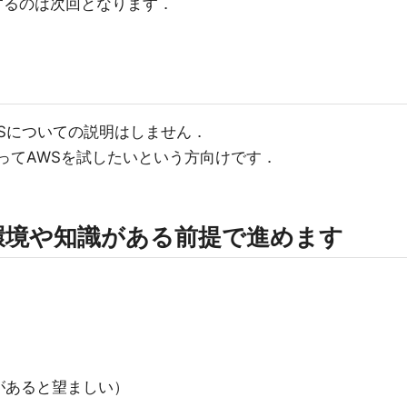
するのは次回となります．
やAWSについての説明はしません．
を使ってAWSを試したいという方向けです．
環境や知識がある前提で進めます
iJがあると望ましい）