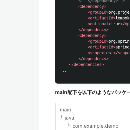
<!--</dependency>-->
<dependency>
<groupId>
org.proje
<artifactId>
lombok
<optional>
true
</op
</dependency>
<dependency>
<groupId>
org.sprin
<artifactId>
spring
<scope>
test
</scope
</dependency>
</dependencies>
...

main配下を以下のようなパッケ
main
└ java
┗ com.example.demo