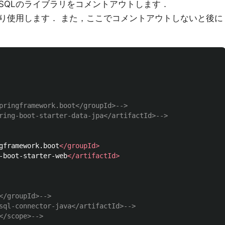
ySQLのライブラリをコメントアウトします．
り使用します． また，ここでコメントアウトしないと後に
pringframework.boot</groupId>-->
ring-boot-starter-data-jpa</artifactId>-->
gframework.boot
</groupId>
-boot-starter-web
</artifactId>
</groupId>-->
sql-connector-java</artifactId>-->
</scope>-->