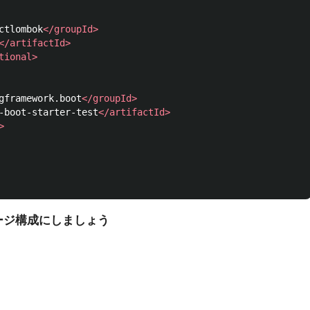
ctlombok
</groupId>
</artifactId>
tional>
gframework.boot
</groupId>
-boot-starter-test
</artifactId>
>
ージ構成にしましょう