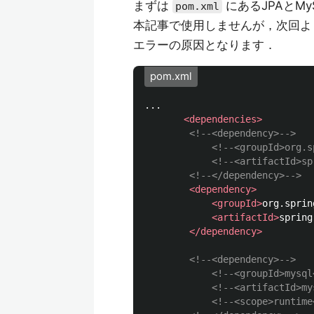
まずは
にあるJPAとM
pom.xml
本記事で使用しませんが，次回よ
エラーの原因となります．
pom.xml
...

<dependencies>
<!--<dependency>-->
<!--<groupId>org.s
<!--<artifactId>sp
<!--</dependency>-->
<dependency>
<groupId>
org.sprin
<artifactId>
spring
</dependency>
<!--<dependency>-->
<!--<groupId>mysql
<!--<artifactId>my
<!--<scope>runtime