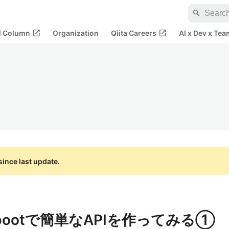
search
open_in_new
open_in_new
al Column
Organization
Qiita Careers
AI x Dev x Tea
ince last update.
ng bootで簡単なAPIを作ってみる①