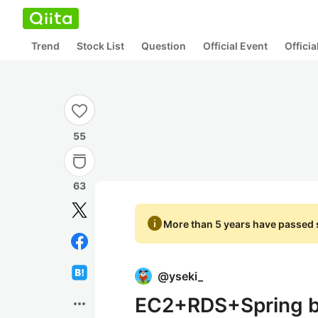
Trend
Stock List
Question
Official Event
Offici
55
63
info
More than 5 years have passed s
@
yseki_
EC2+RDS+Spri
more_horiz