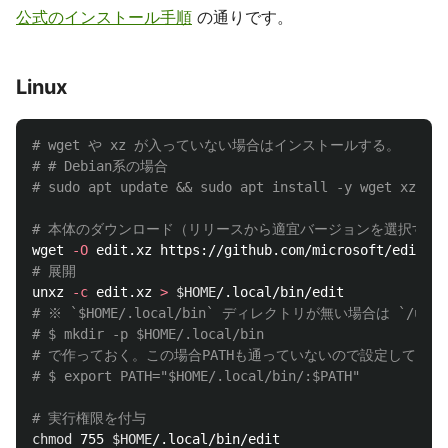
公式のインストール手順
の通りです。
Linux
# wget や xz が入っていない場合はインストールする。
# # Debian系の場合
# sudo apt update && sudo apt install -y wget xz-uti
# 本体のダウンロード（リリースから適宜バージョンを選択する
wget 
-O
# 展開
unxz 
-c
 edit.xz 
>
$HOME
# ※ `$HOME/.local/bin` ディレクトリが無い場合は `/u
# $ mkdir -p $HOME/.local/bin 
# で作っておく。この場合PATHも通っていないので設定しておく
# $ export PATH="$HOME/.local/bin/:$PATH"
# 実行権限を付与
chmod 
755 
$HOME