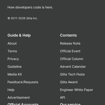
How developers code is here.
© 2011-
2026
Qiita Inc.
Guide & Help
Contents
About
Release Note
Terms
Official Event
Privacy
Official Column
Guideline
Advent Calendar
Media Kit
Qiita Tech Festa
Feedback/Requests
Qiita Award
Help
Engineer White Paper
Advertisement
API
Official Accounts
Our service