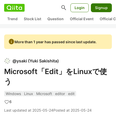
search
Login
Signup
Trend
Stock List
Question
Official Event
Official
info
More than 1 year has passed since last update.
@
ysaki
(
Yuki Sakishita
)
Microsoft「Edit」をLinuxで使
う
Windows
Linux
Microsoft
editor
edit
6
Last updated at
2025-05-24
Posted at
2025-05-24