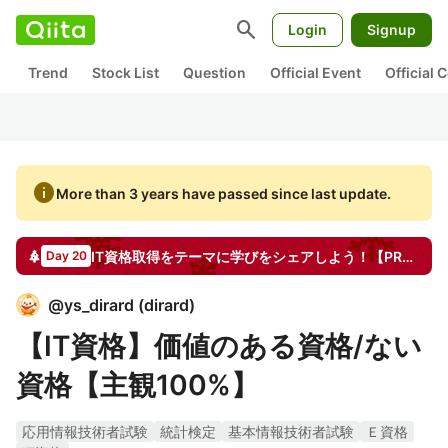
search
Login
Signup
Trend
Stock List
Question
Official Event
Official
info
More than 3 years have passed since last update.
IT資格取得をテーマに学びをシェアしよう！【PR】Udemy
Day 20
@
ys_dirard
(
dirard
)
【IT資格】価値のある資格/ない
資格【主観100%】
応用情報技術者試験
統計検定
基本情報技術者試験
Ｅ資格