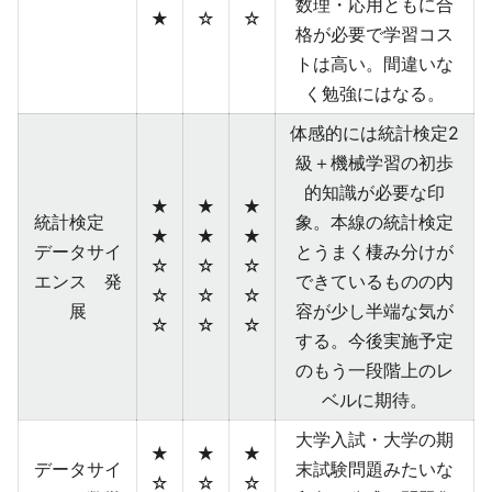
数理・応用ともに合
★
☆
☆
格が必要で学習コス
トは高い。間違いな
く勉強にはなる。
体感的には統計検定2
級＋機械学習の初歩
的知識が必要な印
★
★
★
統計検定
象。本線の統計検定
★
★
★
データサイ
とうまく棲み分けが
☆
☆
☆
エンス 発
できているものの内
☆
☆
☆
展
容が少し半端な気が
☆
☆
☆
する。今後実施予定
のもう一段階上のレ
ベルに期待。
大学入試・大学の期
★
★
★
データサイ
末試験問題みたいな
☆
☆
☆