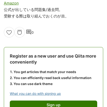
Amazon
公式が出している問題集/過去問。
受験する際は取り組んでおくのが吉。
comment
0
Register as a new user and use Qiita more
conveniently
You get articles that match your needs
You can efficiently read back useful information
You can use dark theme
What you can do with signing up
Sign up