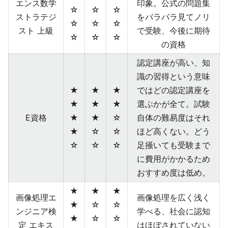
エンス数学
印象。公式の問題集
☆
☆
☆
ストラテジ
をパラパラ見てノリ
☆
☆
☆
スト 上級
で受験、今後に期待
☆
☆
☆
の資格
認定講座が高い、知
識の習得という意味
★
★
★
ではどの認定講座を
★
★
★
選ぶかが全て。試験
E資格
★
★
☆
自体の難易度はそれ
★
☆
☆
ほど高くない。どう
☆
☆
☆
足掻いても受験まで
に費用がかかるため
おすすめ度は低め。
★
★
★
画像処理エ
画像処理を広く浅く
★
☆
☆
ンジニア検
学べる、社会に認知
★
☆
☆
定 エキス
はほぼされていない