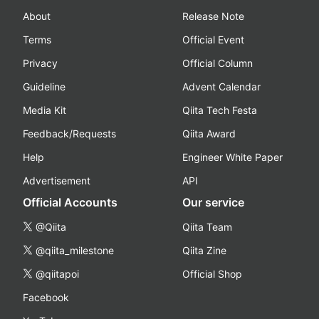
About
Release Note
Terms
Official Event
Privacy
Official Column
Guideline
Advent Calendar
Media Kit
Qiita Tech Festa
Feedback/Requests
Qiita Award
Help
Engineer White Paper
Advertisement
API
Official Accounts
Our service
@Qiita
Qiita Team
@qiita_milestone
Qiita Zine
@qiitapoi
Official Shop
Facebook