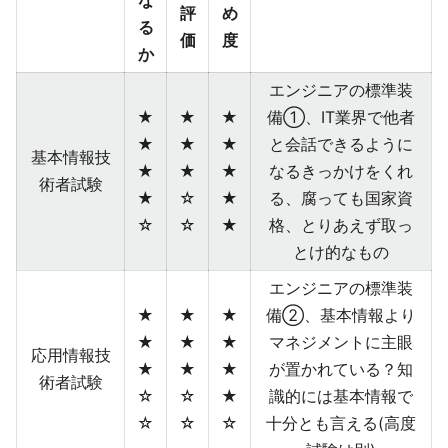
な
評
め
る
価
度
か
エンジニアの標準装
★
★
★
備①、IT業界で他者
★
★
★
と会話できるように
基本情報技
★
★
★
なるきっかけをくれ
術者試験
★
☆
★
る、腐っても国家資
☆
☆
★
格、とりあえず取っ
とけ的なもの
エンジニアの標準装
★
★
★
備②、基本情報より
★
★
★
マネジメントに主眼
応用情報技
★
★
★
が置かれている？知
術者試験
☆
☆
★
識的には基本情報で
☆
☆
☆
十分とも言える(高度