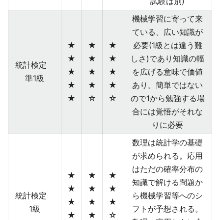
試験は別)
機械学習に寄って来
ている、広い知識が
★
★
★
必要(1級とは違う難
★
★
★
しさ)であり知識の幅
統計検定
★
★
★
を広げる意味で価値
準1級
★
★
★
あり。簡単ではない
★
☆
☆
ので1から勉強する場
合には覚悟がそれな
りに必要
数理は統計学の基礎
が求められる。応用
はただの確率分布の
★
★
★
知識で解ける問題か
★
★
★
統計検定
ら機械学習等へのシ
★
★
★
1級
フトが予想される。
★
★
☆