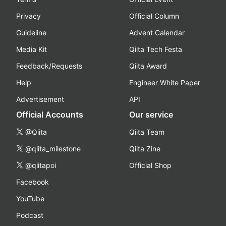
Privacy
Official Column
Guideline
Advent Calendar
Media Kit
Qiita Tech Festa
Feedback/Requests
Qiita Award
Help
Engineer White Paper
Advertisement
API
Official Accounts
Our service
@Qiita
Qiita Team
@qiita_milestone
Qiita Zine
@qiitapoi
Official Shop
Facebook
YouTube
Podcast