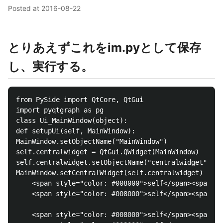
Posted at
2016-08-22
とりあえずこれをim.pyとして保存
し、実行する。
from PySide import QtCore, QtGui

import pyqtgraph as pg

class Ui_MainWindow(object):

def setupUi(self, MainWindow):

MainWindow.setObjectName("MainWindow")

self.centralwidget = QtGui.QWidget(MainWindow)

self.centralwidget.setObjectName("centralwidget")

MainWindow.setCentralWidget(self.centralwidget)

    <span style="color: #008000">self</span><span st
    <span style="color: #008000">self</span><span st
    <span style="color: #008000">self</span><span st