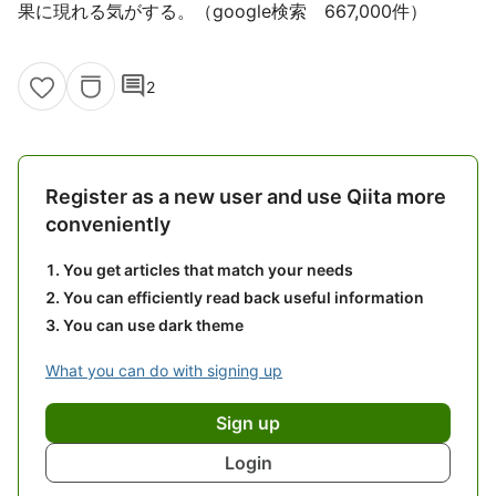
果に現れる気がする。（google検索 667,000件）
comment
2
Register as a new user and use Qiita more
conveniently
You get articles that match your needs
You can efficiently read back useful information
You can use dark theme
What you can do with signing up
Sign up
Login