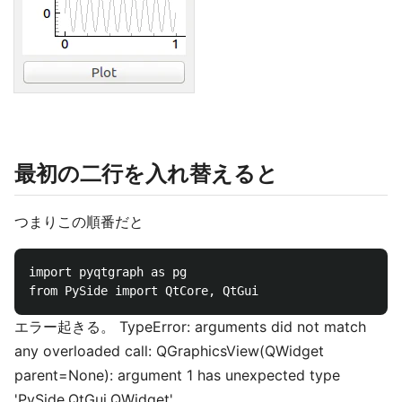
最初の二行を入れ替えると
つまりこの順番だと
import pyqtgraph as pg

エラー起きる。 TypeError: arguments did not match
any overloaded call: QGraphicsView(QWidget
parent=None): argument 1 has unexpected type
'PySide.QtGui.QWidget'