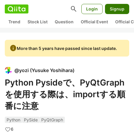
search
Login
Signup
Trend
Stock List
Question
Official Event
Official
info
More than 5 years have passed since last update.
@
yozi
(
Yusuke Yoshihara
)
Python Pysideで、PyQtGraph
を使用する際は、importする順
番に注意
Python
PySide
PyQtGraph
6