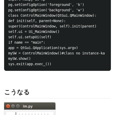
pg.setConfigOption('foreground', 'k')

pg.setConfigOption('background', 'w')

class ControlMainWindow(QtGui.QMainWindow):

def init(self, parent=None):

super(ControlMainWindow, self).init(parent)

self.ui = Ui_MainWindow()

self.ui.setupUi(self)

if name == "main":

app = QtGui.QApplication(sys.argv)

mySW = ControlMainWindow()#class no instance-ka

mySW.show()

こうなる