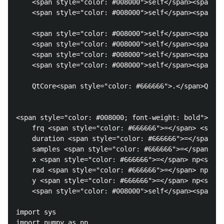
    <span style="color: #008000">self</span><span st
    <span style="color: #008000">self</span><span st
    <span style="color: #008000">self</span><span st
    <span style="color: #008000">self</span><span st
    <span style="color: #008000">self</span><span st
    <span style="color: #008000">self</span><span st
    QtCore<span style="color: #666666">.</span>QObje
<span style="color: #008000; font-weight: bold">def<
    frq <span style="color: #666666">=</span> <span 
    duration <span style="color: #666666">=</span> <
    samples <span style="color: #666666">=</span> <s
    x <span style="color: #666666">=</span> np<span 
    rad <span style="color: #666666">=</span> np<spa
    y <span style="color: #666666">=</span> np<span 
    <span style="color: #008000">self</span><span st
import sys

import numpy as np
