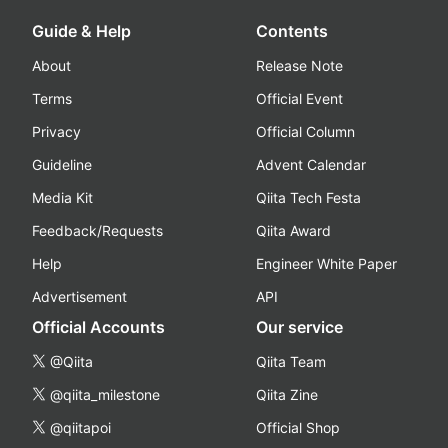
Guide & Help
Contents
About
Release Note
Terms
Official Event
Privacy
Official Column
Guideline
Advent Calendar
Media Kit
Qiita Tech Festa
Feedback/Requests
Qiita Award
Help
Engineer White Paper
Advertisement
API
Official Accounts
Our service
@Qiita
Qiita Team
@qiita_milestone
Qiita Zine
@qiitapoi
Official Shop