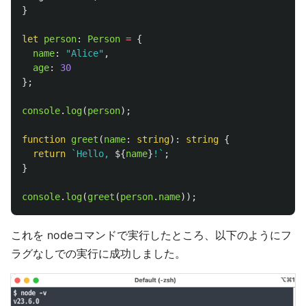
}
let
person
:
Person
=
{
name
:
"
Alice
"
,
age
:
30
};
console
.
log
(
person
);
function
greet
(
name
:
string
):
string
{
return
`Hello, 
${
name
}
!`
;
}
console
.
log
(
greet
(
person
.
name
));
これを nodeコマンドで実行したところ、以下のようにフ
ラグなしでの実行に成功しました。