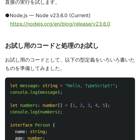
直接の実行を試します。
●Node.js — Node v23.6.0 (Current)
https://nodejs.org/en/blog/release/v23.6.0
お試し用のコードと処理のお試し
お試し用のコードとして、以下の型定義をいろいろ書いた
ものを準備してみました。
let
message
:
string
=
"
Hello, TypeScript!
"
;
console
.
log
(
message
);
let
numbers
:
number
[]
=
[
1
,
2
,
3
,
4
,
5
];
console
.
log
(
numbers
);
interface
Person
{
name
:
string
;
age
:
number
;