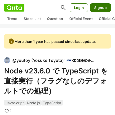
search
Login
Signup
Trend
Stock List
Question
Official Event
Official
info
More than 1 year has passed since last update.
@
youtoy
(
Yosuke Toyota
)
in
KDDI株式会社
Node v23.6.0 で TypeScript を
直接実行（フラグなしのデフォ
ルトでの処理）
JavaScript
Node.js
TypeScript
2