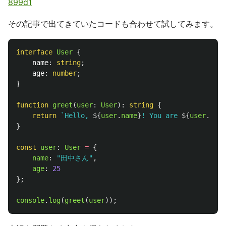
899d1
その記事で出てきていたコードも合わせて試してみます。
interface
User
{
name
:
string
;
age
:
number
;
}
function
greet
(
user
:
User
):
string
{
return
`Hello, 
${
user
.
name
}
! You are 
${
user
.
age
}
}
const
user
:
User
=
{
name
:
"
田中さん
"
,
age
:
25
};
console
.
log
(
greet
(
user
));