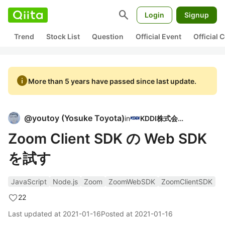
search
Login
Signup
Trend
Stock List
Question
Official Event
Official
info
More than 5 years have passed since last update.
@
youtoy
(
Yosuke Toyota
)
in
KDDI株式会社
Zoom Client SDK の Web SDK
を試す
JavaScript
Node.js
Zoom
ZoomWebSDK
ZoomClientSDK
22
Last updated at
2021-01-16
Posted at
2021-01-16