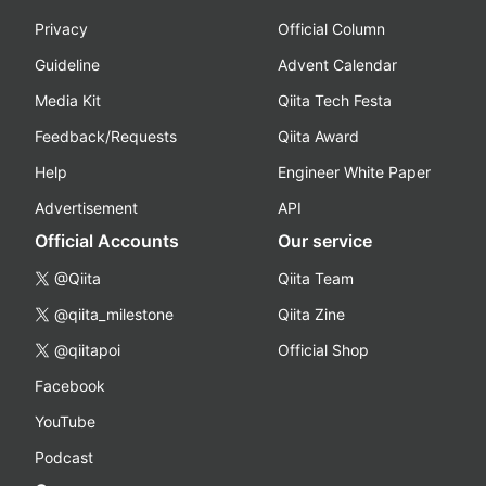
Privacy
Official Column
Guideline
Advent Calendar
Media Kit
Qiita Tech Festa
Feedback/Requests
Qiita Award
Help
Engineer White Paper
Advertisement
API
Official Accounts
Our service
@Qiita
Qiita Team
@qiita_milestone
Qiita Zine
@qiitapoi
Official Shop
Facebook
YouTube
Podcast