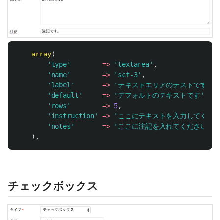
array
(
'type'
=>
'textarea'
,
'name'
=>
'scf-3'
,
'label'
=>
'テキストエリアのテストです'
,
'default'
=>
'デフォルトのテキストです'
,
'rows'
=>
5
,
'instruction'
=>
'ここにテキストを入力してくださ
'notes'
=>
'ここに注記を入れてください'
,
),
チェックボックス