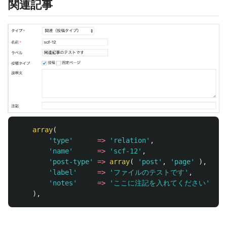
関連記事
array
(
'type'
=>
'relation'
,
'name'
=>
'scf-12'
,
'post-type'
=>
array
(
'post'
,
'page'
),
/
'label'
=>
'ファイルのテストです'
,
'notes'
=>
'ここに注記を入れてください'
,
),