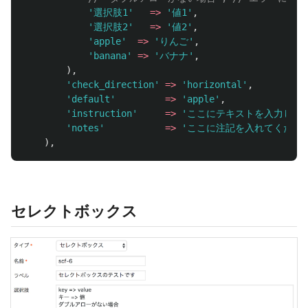
'選択肢1'
=>
'値1'
,
'選択肢2'
=>
'値2'
,
'apple'
=>
'りんご'
,
'banana'
=>
'バナナ'
,
),
'check_direction'
=>
'horizontal'
,
'default'
=>
'apple'
,
'instruction'
=>
'ここにテキストを入力して
'notes'
=>
'ここに注記を入れてくださ
),
セレクトボックス