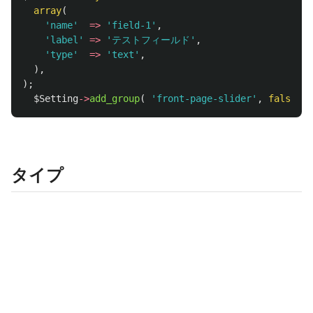
array
(
'name'
=>
'field-1'
,
'label'
=>
'テストフィールド'
,
'type'
=>
'text'
,
),
);
$Setting
->
add_group
(
'front-page-slider'
,
false
,
$
タイプ