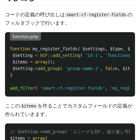
コードの定義の呼び出しは
の
smart-cf-register-fields
フィルタフックで行います。
function.php
function
my_register_fields
(
$settings
,
$type
,
$id
,
$Setting
=
SCF
::
add_setting
(
'id-1'
,
'functions.
$items
=
array
();
$Setting
->
add_group
(
'group-name-1'
,
false
,
$items
}
add_filter
(
'smart-cf-register-fields'
,
'my_register
ここの
を作ることでカスタムフィールドの定義が
$items
作られていきます。
// $Setting->add_group( 'ユニークなID', 繰り返し
$items
=
array
(