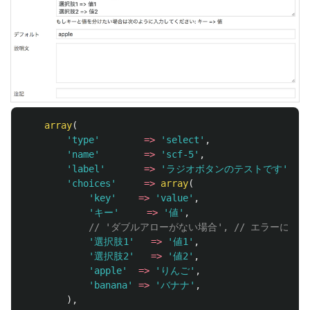
array
(
'type'
=>
'select'
,
'name'
=>
'scf-5'
,
'label'
=>
'ラジオボタンのテストです'
,
'choices'
=>
array
(
'key'
=>
'value'
,
'キー'
=>
'値'
,
// 'ダブルアローがない場合', // エラーにな
'選択肢1'
=>
'値1'
,
'選択肢2'
=>
'値2'
,
'apple'
=>
'りんご'
,
'banana'
=>
'バナナ'
,
),