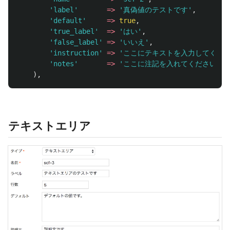
'label'
=>
'真偽値のテストです'
,
'default'
=>
true
,
'true_label'
=>
'はい'
,
'false_label'
=>
'いいえ'
,
'instruction'
=>
'ここにテキストを入力してくださ
'notes'
=>
'ここに注記を入れてください'
,
),
テキストエリア