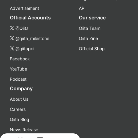
Advertisement
API
Official Accounts
Our service
@Qiita
Qiita Team
@qiita_milestone
Qiita Zine
@qiitapoi
Official Shop
Facebook
YouTube
Podcast
Company
About Us
Careers
Qiita Blog
News Release