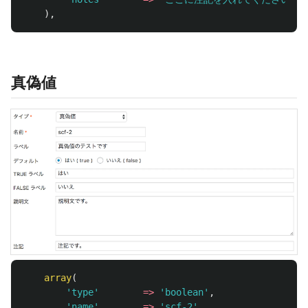
),
真偽値
array
(
'type'
=>
'boolean'
,
'name'
=>
'scf-2'
,