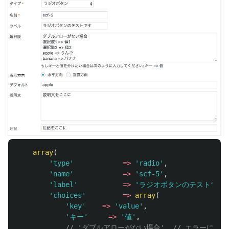
array
(
'type'
=>
'radio'
,
'name'
=>
'scf-5'
,
'label'
=>
'ラジオボタンのテストです'
'choices'
=>
array
(
'key'
=>
'value'
,
'キー'
=>
'値'
,
// 'ダブルアローがない場合', // エラーにな