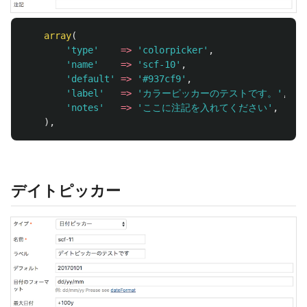
array
(
'type'
=>
'colorpicker'
,
'name'
=>
'scf-10'
,
'default'
=>
'#937cf9'
,
'label'
=>
'カラーピッカーのテストです。'
,
'notes'
=>
'ここに注記を入れてください'
,
),
デイトピッカー