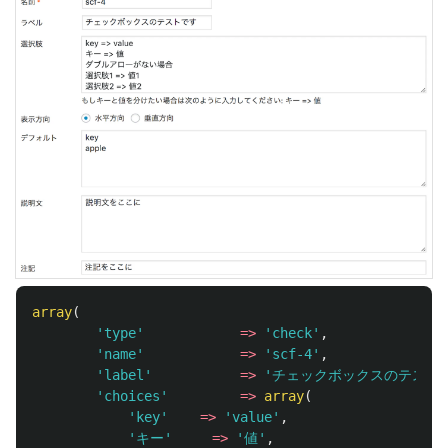
array
(
'type'
=>
'check'
,
'name'
=>
'scf-4'
,
'label'
=>
'チェックボックスのテスト
'choices'
=>
array
(
'key'
=>
'value'
,
'キー'
=>
'値'
,