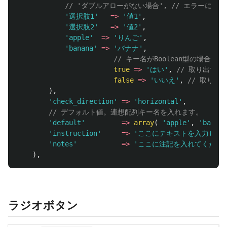
// 'ダブルアローがない場合', // エラーにな
'選択肢1'
=>
'値1'
,
'選択肢2'
=>
'値2'
,
'apple'
=>
'りんご'
,
'banana'
=>
'バナナ'
,
// キー名がBoolean型の場合
true
=>
'はい'
,
// 取り出すと
false
=>
'いいえ'
,
// 取り出
),
'check_direction'
=>
'horizontal'
,
// デフォルト値。連想配列キー名を入れます。
'default'
=>
array
(
'apple'
,
'banana
'instruction'
=>
'ここにテキストを入力して
'notes'
=>
'ここに注記を入れてくださ
),
ラジオボタン