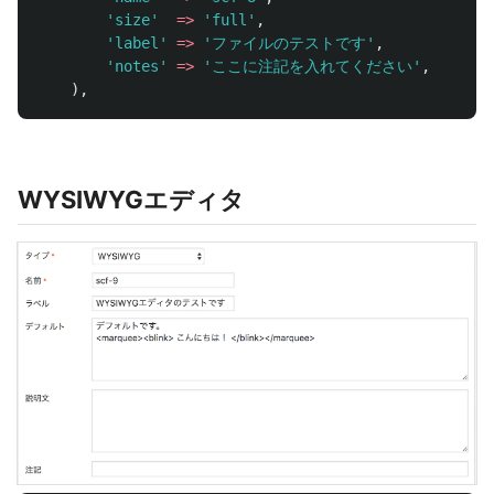
'size'
=>
'full'
,
/
'label'
=>
'ファイルのテストです'
,
/
'notes'
=>
'ここに注記を入れてください'
,
),
WYSIWYGエディタ