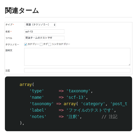
関連ターム
array
(
'type'
=>
'taxonomy'
,
'name'
=>
'scf-13'
,
'taxonomy'
=>
array
(
'category'
,
'post_tag'
'label'
=>
'ファイルのテストです'
,
'notes'
=>
'注釈'
,
// 注記
),