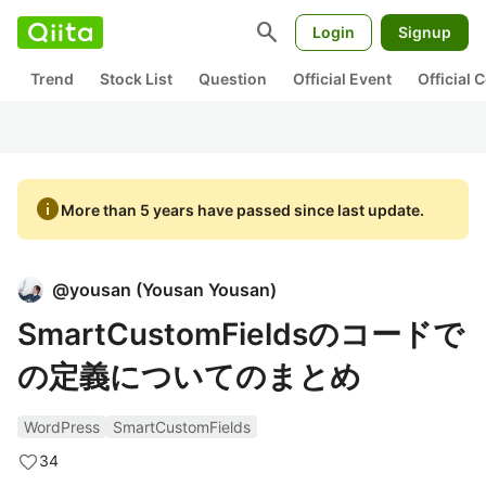
search
Login
Signup
Trend
Stock List
Question
Official Event
Official
info
More than 5 years have passed since last update.
@
yousan
(
Yousan Yousan
)
SmartCustomFieldsのコードで
の定義についてのまとめ
WordPress
SmartCustomFields
34