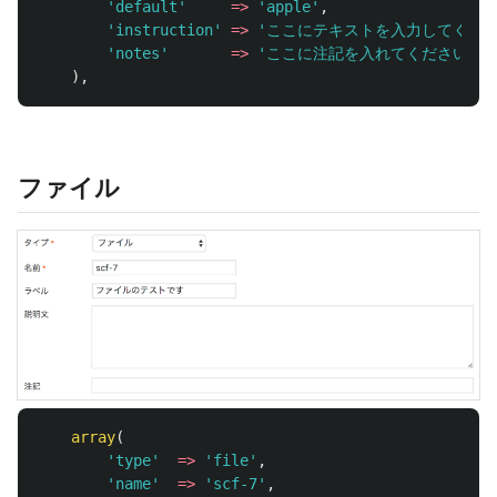
'default'
=>
'apple'
,
'instruction'
=>
'ここにテキストを入力してくださ
'notes'
=>
'ここに注記を入れてください'
,
),
ファイル
array
(
'type'
=>
'file'
,
//
'name'
=>
'scf-7'
,
//