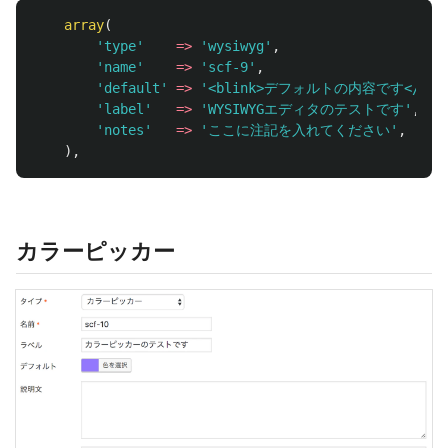
array
(
'type'
=>
'wysiwyg'
,
'name'
=>
'scf-9'
,
'default'
=>
'<blink>デフォルトの内容です</blin
'label'
=>
'WYSIWYGエディタのテストです'
,
'notes'
=>
'ここに注記を入れてください'
,
),
カラーピッカー