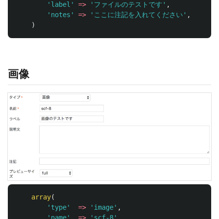
'label'
=>
'ファイルのテストです'
,
/
'notes'
=>
'ここに注記を入れてください'
,
//
)
画像
array
(
'type'
=>
'image'
,
/
'name'
=>
'scf-8'
,
/