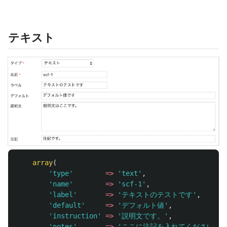
テキスト
array
(
'type'
=>
'text'
,
'name'
=>
'scf-1'
,
'label'
=>
'テキストのテストです'
,
'default'
=>
'デフォルト値'
,
'instruction'
=>
'説明文です。'
,
'notes'
=>
'ここに注記を入れてください'