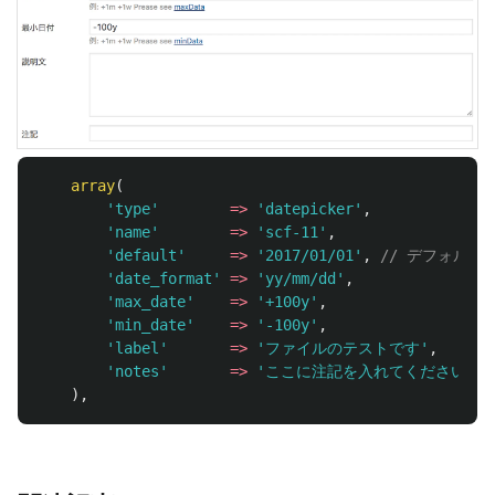
array
(
'type'
=>
'datepicker'
,
'name'
=>
'scf-11'
,
'default'
=>
'2017/01/01'
,
// デフォルト
'date_format'
=>
'yy/mm/dd'
,
'max_date'
=>
'+100y'
,
'min_date'
=>
'-100y'
,
'label'
=>
'ファイルのテストです'
,
'notes'
=>
'ここに注記を入れてください'
,
),