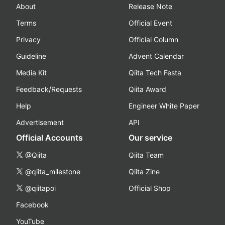
About
Release Note
Terms
Official Event
Privacy
Official Column
Guideline
Advent Calendar
Media Kit
Qiita Tech Festa
Feedback/Requests
Qiita Award
Help
Engineer White Paper
Advertisement
API
Official Accounts
Our service
@Qiita
Qiita Team
@qiita_milestone
Qiita Zine
@qiitapoi
Official Shop
Facebook
YouTube