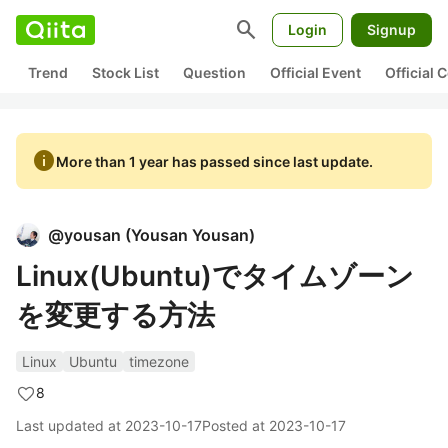
search
Login
Signup
Trend
Stock List
Question
Official Event
Official
info
More than 1 year has passed since last update.
@
yousan
(
Yousan Yousan
)
Linux(Ubuntu)でタイムゾーン
を変更する方法
Linux
Ubuntu
timezone
8
Last updated at
2023-10-17
Posted at
2023-10-17