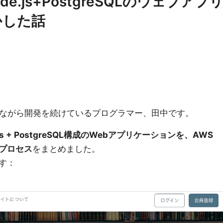
de.js+PostgreSQLのウェブアプ
かした話
指しながら開発を続けているプログラマー、田中です。
.js + PostgreSQL構成のWebアプリケーションを、AWS
たプロセス
をまとめました。
す：