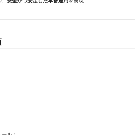
つ、
安全かつ安定した本番運用
を実現
順
トール：