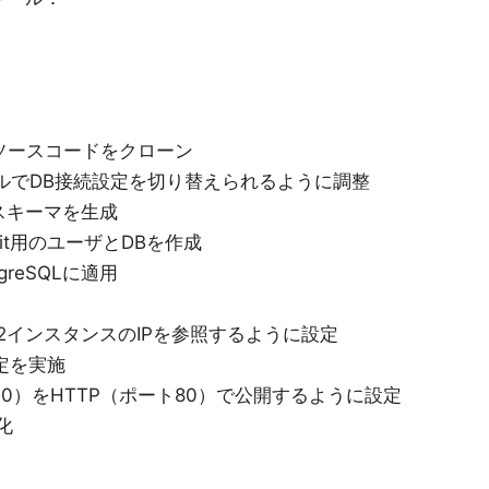
したソースコードをクローン
ルでDB接続設定を切り替えられるように調整
Bスキーマを生成
eplit用のユーザとDBを作成
reSQLに適用
2インスタンスのIPを参照するように設定
定を実施
5000）をHTTP（ポート80）で公開するように設定
S化