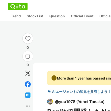
Trend
Stock List
Question
Official Event
Offici
0
0
info
More than 1 year has passed sin
flag
AIエージェントの知見を共有しよう！
@
you1978
(
Yohei Tanaka
)
more_horiz