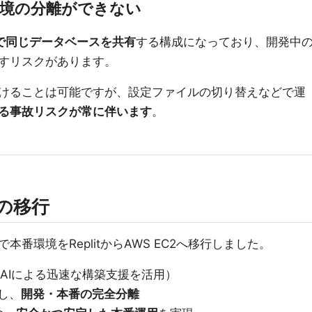
環境の分離ができない
で同じデータベースを共有
する構成になっており、開発中
すリスクがあります。
けることは可能ですが、設定ファイルの切り替えなどで運
る事故リスクが常に伴います
。
への移行
番環境をReplitからAWS EC2へ移行しました。
用（AIによる迅速な構築支援を活用）
築し、
開発・本番の完全分離