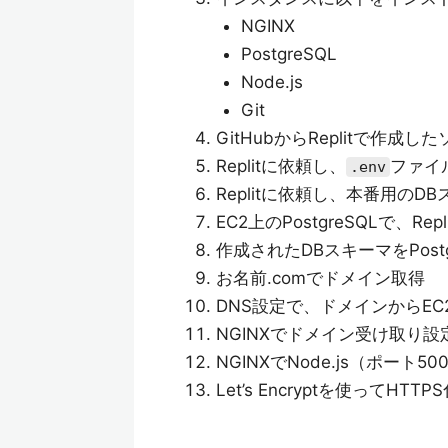
NGINX
PostgreSQL
Node.js
Git
GitHubからReplitで作成
Replitに依頼し、
ファイ
.env
Replitに依頼し、本番用のD
EC2上のPostgreSQLで、R
作成されたDBスキーマをPostg
お名前.comでドメイン取得
DNS設定で、ドメインからEC
NGINXでドメイン受け取り設
NGINXでNode.js（ポート
Let’s Encryptを使ってHTTP