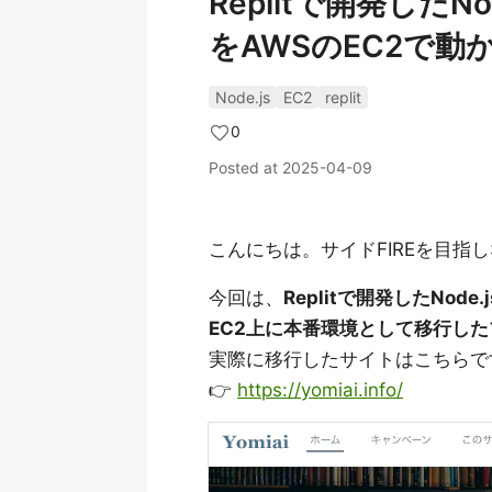
Replitで開発したNo
をAWSのEC2で動
Node.js
EC2
replit
0
Posted at
2025-04-09
こんにちは。サイドFIREを目
今回は、
Replitで開発したNode
EC2上に本番環境として移行し
実際に移行したサイトはこちらで
👉
https://yomiai.info/