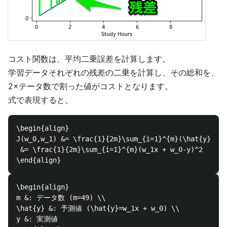
コスト関数は、平均二乗誤差を計算します。
学習データそれぞれの残差の二乗を計算し、その総和を、
2×テータ数で割った値がコストとなります。
式で表現すると、
\begin{align}

J(w_0,w_1) &= \frac{1}{2m}\sum_{i=1}^{m}(\hat{y}-y)^
 &= \frac{1}{2m}\sum_{i=1}^{m}(w_1x + w_0-y)^2

\begin{align}

m &: データ数 (m=49) \\

\hat{y} &: 予測値 (\hat{y}=w_1x + w_0) \\

y &: 実測値
