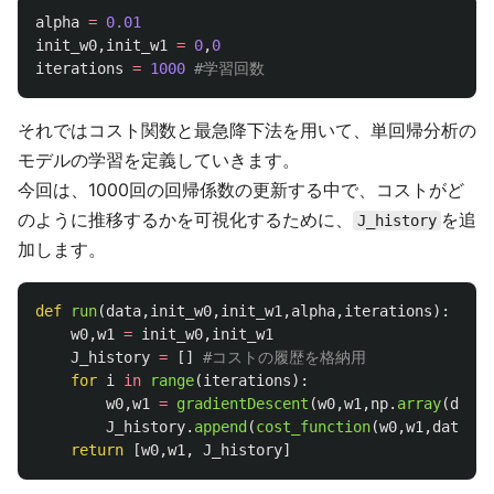
alpha
=
0.01
init_w0
,
init_w1
=
0
,
0
iterations
=
1000
それではコスト関数と最急降下法を用いて、単回帰分析の
モデルの学習を定義していきます。
今回は、1000回の回帰係数の更新する中で、コストがど
のように推移するかを可視化するために、
を追
J_history
加します。
def
run
(
data
,
init_w0
,
init_w1
,
alpha
,
iterations
):
w0
,
w1
=
init_w0
,
init_w1
J_history
=
[]
for
i
in
range
(
iterations
):
w0
,
w1
=
gradientDescent
(
w0
,
w1
,
np
.
array
(
data
)
J_history
.
append
(
cost_function
(
w0
,
w1
,
data
))
return
[
w0
,
w1
,
J_history
]