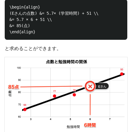
\begin{align}

(Eさんの点数) &= 5.7× (学習時間) + 51 \\

&= 5.7 × 6 + 51 \\

&= 85(点)

と求めることができます。