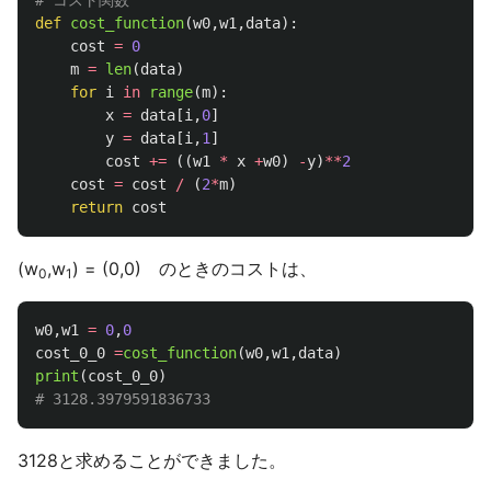
def
cost_function
(
w0
,
w1
,
data
):
cost
=
0
m
=
len
(
data
)
for
i
in
range
(
m
):
x
=
data
[
i
,
0
]
y
=
data
[
i
,
1
]
cost
+=
((
w1
*
x
+
w0
)
-
y
)
**
2
cost
=
cost
/
(
2
*
m
)
return
cost
(w
,w
) = (0,0) のときのコストは、
0
1
w0
,
w1
=
0
,
0
cost_0_0
=
cost_function
(
w0
,
w1
,
data
)
print
(
cost_0_0
)
3128と求めることができました。