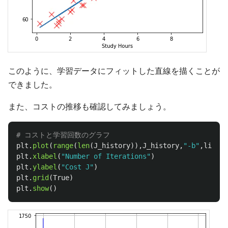
このように、学習データにフィットした直線を描くことが
できました。
また、コストの推移も確認してみましょう。
plt
.
plot
(
range
(
len
(
J_history
)),
J_history
,
"
-b
"
,
linewi
plt
.
xlabel
(
"
Number of Iterations
"
)
plt
.
ylabel
(
"
Cost J
"
)
plt
.
grid
(
True
)
plt
.
show
()