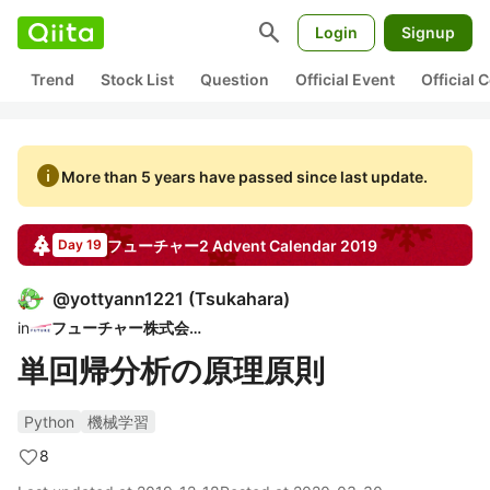
search
Login
Signup
Trend
Stock List
Question
Official Event
Official
info
More than 5 years have passed since last update.
フューチャー2
Advent Calendar
2019
Day 19
@
yottyann1221
(
Tsukahara
)
in
フューチャー株式会社
単回帰分析の原理原則
Python
機械学習
8