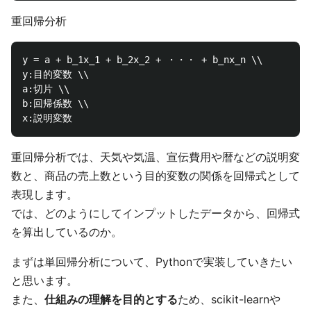
重回帰分析
y = a + b_1x_1 + b_2x_2 + ・・・ + b_nx_n \\

y:目的変数 \\

a:切片 \\

b:回帰係数 \\

重回帰分析では、天気や気温、宣伝費用や暦などの説明変
数と、商品の売上数という目的変数の関係を回帰式として
表現します。
では、どのようにしてインプットしたデータから、回帰式
を算出しているのか。
まずは単回帰分析について、Pythonで実装していきたい
と思います。
また、
仕組みの理解を目的とする
ため、scikit-learnや