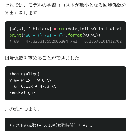
それでは、モデルの学習（コストが最小となる回帰係数の
算出）をします。
[
w0
,
w1
,
J_history
]
=
run
(
data
,
init_w0
,
init_w1
,
alpha
,
print
(
"
w0 = {} /w1 = {}
"
.
format
(
w0
,
w1
))
回帰係数を求めることができました。
\begin{align}

y &= w_1x + w_0 \\

  &= 6.13x + 47.3 \\

この式とつまり、