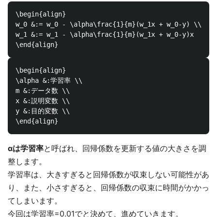
\begin{align}

w_0 &:= w_0 - \alpha\frac{1}{m}(w_1x + w_0-y) \\

w_1 &:= w_1 - \alpha\frac{1}{m}(w_1x + w_0-y)x

\begin{align}

\alpha &:学習率 \\

m &:データ数 \\

x &:説明変数 \\

y &:目的変数 \\

αは学習率
と呼ばれ、回帰係数を更新する値の大きさを調
整します。
学習率は、大きすぎると回帰係数が収束しない可能性があ
り、また、小さすぎると、回帰係数の収束に時間がかかっ
てしまいます。
今回は学習率=0.01でと決めて、進めていきます。