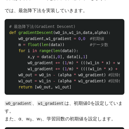
では、最急降下法を実装していきます。
def
gradientDescent
(
w0_in
,
w1_in
,
data
,
alpha
):
w0_gradient
,
w1_gradient
=
0
,
0
m
=
float
(
len
(
data
))
for
i
in
range
(
len
(
data
)):
x
,
y
=
data
[
i
,
0
],
data
[
i
,
1
]
w0_gradient
+=
(
1
/
m
)
*
(((
w1_in
*
x
)
+
w0_in
w1_gradient
+=
(
1
/
m
)
*
((((
w1_in
*
x
)
+
w0_i
w0_out
=
w0_in
-
(
alpha
*
w0_gradient
)
w1_out
=
w1_in
-
(
alpha
*
w1_gradient
)
return
[
w0_out
,
w1_out
]
、
は、初期値0を設定していま
w0_gradient
w1_gradient
す。
また、α、w
、w
、学習回数の初期値を設定します。
0
1