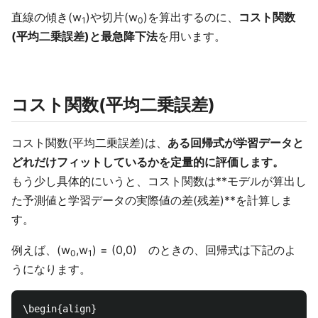
直線の傾き(w
)や切片(w
)を算出するのに、
コスト関数
1
0
(平均二乗誤差)と最急降下法
を用います。
コスト関数(平均二乗誤差)
コスト関数(平均二乗誤差)は、
ある回帰式が学習データと
どれだけフィットしているかを定量的に評価します。
もう少し具体的にいうと、コスト関数は**モデルが算出し
た予測値と学習データの実際値の差(残差)**を計算しま
す。
例えば、(w
,w
) = (0,0) のときの、回帰式は下記のよ
0
1
うになります。
\begin{align}
