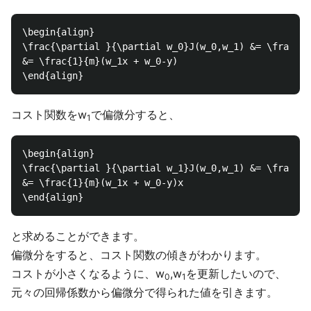
\begin{align}

\frac{\partial }{\partial w_0}J(w_0,w_1) &= \frac{\p
&= \frac{1}{m}(w_1x + w_0-y)

コスト関数をw
で偏微分すると、
1
\begin{align}

\frac{\partial }{\partial w_1}J(w_0,w_1) &= \frac{\p
&= \frac{1}{m}(w_1x + w_0-y)x

と求めることができます。
偏微分をすると、コスト関数の傾きがわかります。
コストが小さくなるように、w
,w
を更新したいので、
0
1
元々の回帰係数から偏微分で得られた値を引きます。