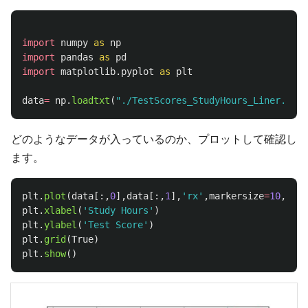
import
numpy
as
np
import
pandas
as
pd
import
matplotlib.pyplot
as
plt
data
=
np
.
loadtxt
(
"
./TestScores_StudyHours_Liner.csv
"
どのようなデータが入っているのか、プロットして確認し
ます。
plt
.
plot
(
data
[:,
0
],
data
[:,
1
],
'
rx
'
,
markersize
=
10
,
labe
plt
.
xlabel
(
'
Study Hours
'
)
plt
.
ylabel
(
'
Test Score
'
)
plt
.
grid
(
True
)
plt
.
show
()