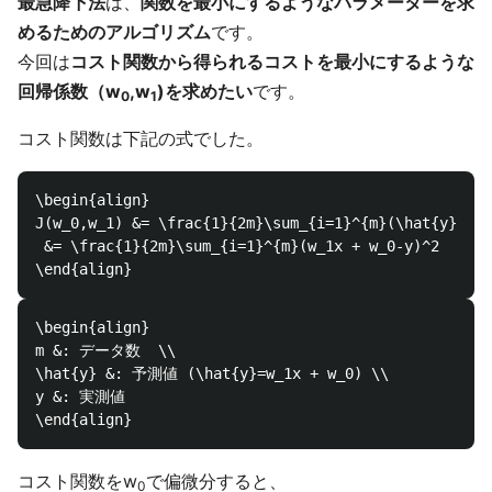
最急降下法
は、
関数を最小にするようなパラメーターを求
めるためのアルゴリズム
です。
今回は
コスト関数から得られるコストを最小にするような
回帰係数（w
,w
)を求めたい
です。
0
1
コスト関数は下記の式でした。
\begin{align}

J(w_0,w_1) &= \frac{1}{2m}\sum_{i=1}^{m}(\hat{y}-y)^
 &= \frac{1}{2m}\sum_{i=1}^{m}(w_1x + w_0-y)^2

\begin{align}

m &: データ数  \\

\hat{y} &: 予測値 (\hat{y}=w_1x + w_0) \\

y &: 実測値

コスト関数をw
で偏微分すると、
0