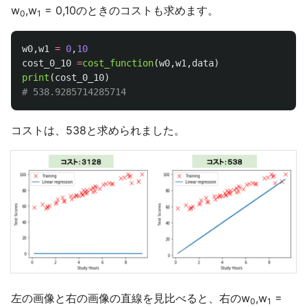
w
,w
= 0,10のときのコストも求めます。
0
1
w0
,
w1
=
0
,
10
cost_0_10
=
cost_function
(
w0
,
w1
,
data
)
print
(
cost_0_10
)
コストは、538と求められました。
左の画像と右の画像の直線を見比べると、右のw
,w
=
0
1