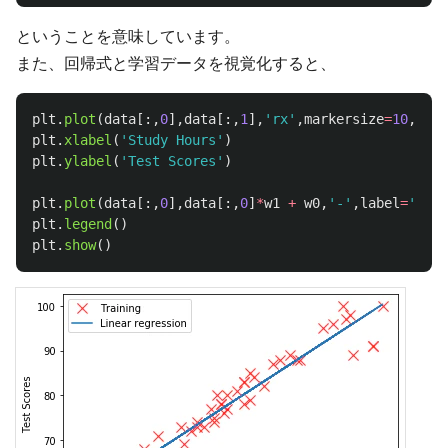
ということを意味しています。
また、回帰式と学習データを視覚化すると、
plt
.
plot
(
data
[:,
0
],
data
[:,
1
],
'
rx
'
,
markersize
=
10
,
labe
plt
.
xlabel
(
'
Study Hours
'
)
plt
.
ylabel
(
'
Test Scores
'
)
plt
.
plot
(
data
[:,
0
],
data
[:,
0
]
*
w1
+
w0
,
'
-
'
,
label
=
'
Line
plt
.
legend
()
plt
.
show
()