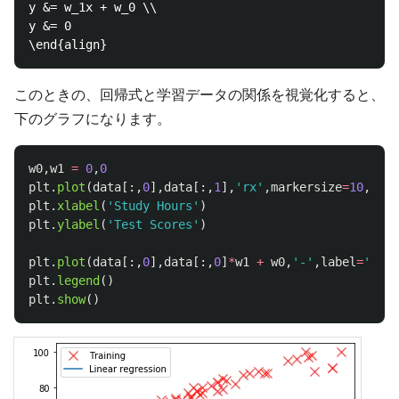
y &= w_1x + w_0 \\

y &= 0 

このときの、回帰式と学習データの関係を視覚化すると、
下のグラフになります。
w0
,
w1
=
0
,
0
plt
.
plot
(
data
[:,
0
],
data
[:,
1
],
'
rx
'
,
markersize
=
10
,
labe
plt
.
xlabel
(
'
Study Hours
'
)
plt
.
ylabel
(
'
Test Scores
'
)
plt
.
plot
(
data
[:,
0
],
data
[:,
0
]
*
w1
+
w0
,
'
-
'
,
label
=
'
Line
plt
.
legend
()
plt
.
show
()