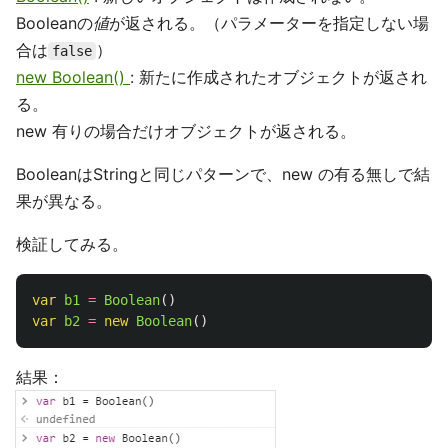
Booleanの
値
が返される。（パラメーターを指定しない場
合は
）
false
new Boolean()
: 新たに作成されたオブジェクトが返され
る。
new 有りの場合だけオブジェクトが返される。
BooleanはStringと同じパターンで、new の有る無しで結
果が異なる。
検証してみる。
var
b1
=
Boolean
()
var
b2
=
new
Boolean
()
結果：