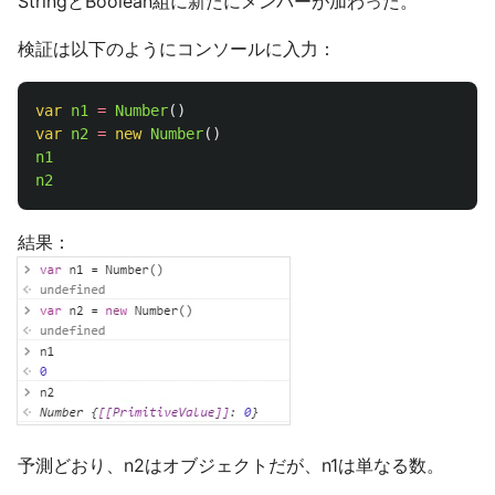
StringとBoolean組に新たにメンバーが加わった。
検証は以下のようにコンソールに入力：
var
n1
=
Number
()
var
n2
=
new
Number
()
n1
n2
結果：
予測どおり、n2はオブジェクトだが、n1は単なる数。