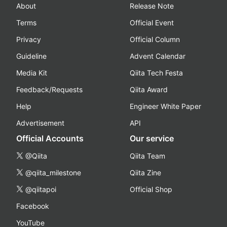
About
Release Note
Terms
Official Event
Privacy
Official Column
Guideline
Advent Calendar
Media Kit
Qiita Tech Festa
Feedback/Requests
Qiita Award
Help
Engineer White Paper
Advertisement
API
Official Accounts
Our service
@Qiita
Qiita Team
@qiita_milestone
Qiita Zine
@qiitapoi
Official Shop
Facebook
YouTube