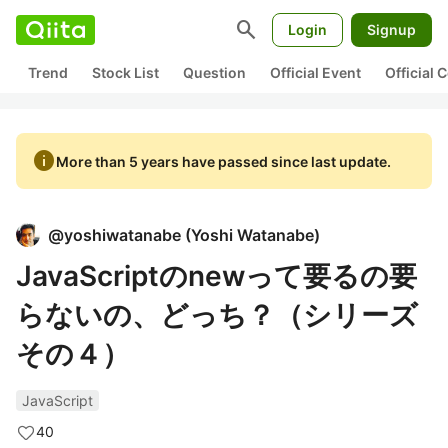
search
Login
Signup
Trend
Stock List
Question
Official Event
Official
info
More than 5 years have passed since last update.
@
yoshiwatanabe
(
Yoshi Watanabe
)
JavaScriptのnewって要るの要
らないの、どっち？（シリーズ
その４）
JavaScript
40