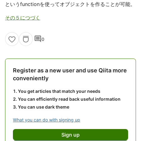
というfunctionを使ってオブジェクトを作ることが可能。
その５につづく
comment
0
Register as a new user and use Qiita more
conveniently
You get articles that match your needs
You can efficiently read back useful information
You can use dark theme
What you can do with signing up
Sign up