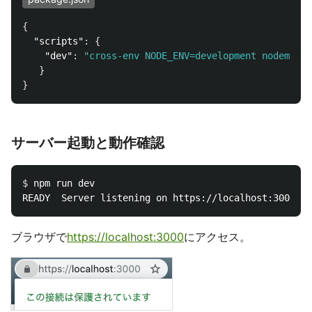
{
"scripts"
:
{
"dev"
:
"cross-env NODE_ENV=development nodemon s
}
}
サーバー起動と動作確認
$ 
npm run dev

ブラウザで
https://localhost:3000
にアクセス。