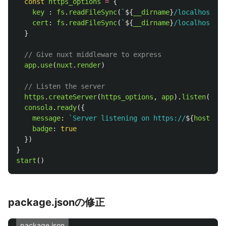
const
https_options
=
{
key
:
fs
.
readFileSync
(
`
${
__dirname
}
/localhost-ke
cert
:
fs
.
readFileSync
(
`
${
__dirname
}
/localhost.pe
}
// Give nuxt middleware to express
app
.
use
(
nuxt
.
render
)
// Listen the server
https
.
createServer
(
https_options
,
app
).
listen
(
port
consola
.
ready
({
message
:
`Server listening on https://
${
host
}
:
${
badge
:
true
})
}
start
()
package.jsonの修正
package.json