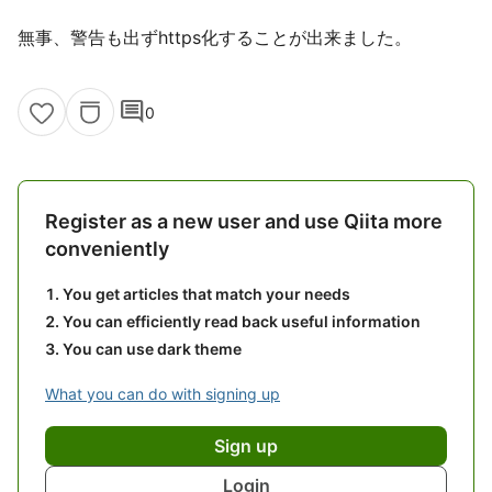
無事、警告も出ずhttps化することが出来ました。
comment
0
Register as a new user and use Qiita more
conveniently
You get articles that match your needs
You can efficiently read back useful information
You can use dark theme
What you can do with signing up
Sign up
Login