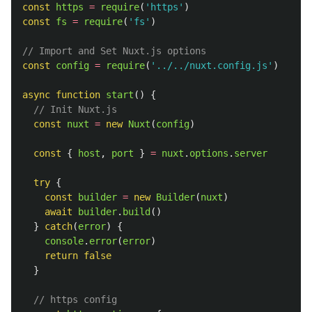
const
https
=
require
(
'
https
'
)
const
fs
=
require
(
'
fs
'
)
// Import and Set Nuxt.js options
const
config
=
require
(
'
../../nuxt.config.js
'
)
async
function
start
()
{
// Init Nuxt.js
const
nuxt
=
new
Nuxt
(
config
)
const
{
host
,
port
}
=
nuxt
.
options
.
server
try
{
const
builder
=
new
Builder
(
nuxt
)
await
builder
.
build
()
}
catch
(
error
)
{
console
.
error
(
error
)
return
false
}
// https config