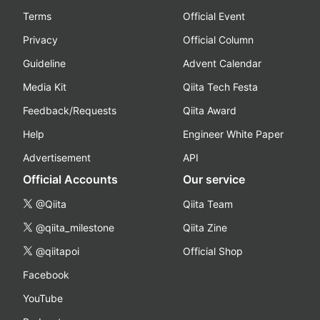
Terms
Official Event
Privacy
Official Column
Guideline
Advent Calendar
Media Kit
Qiita Tech Festa
Feedback/Requests
Qiita Award
Help
Engineer White Paper
Advertisement
API
Official Accounts
Our service
@Qiita
Qiita Team
@qiita_milestone
Qiita Zine
@qiitapoi
Official Shop
Facebook
YouTube