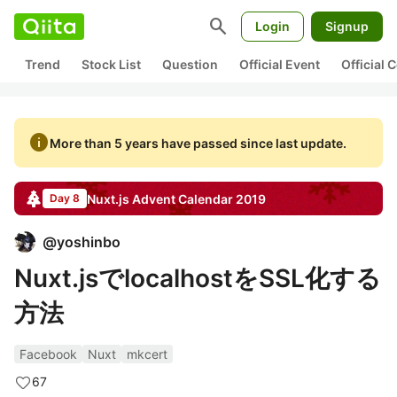
search
Login
Signup
Trend
Stock List
Question
Official Event
Official
info
More than 5 years have passed since last update.
Nuxt.js
Advent Calendar
2019
Day 8
@
yoshinbo
Nuxt.jsでlocalhostをSSL化する
方法
Facebook
Nuxt
mkcert
67