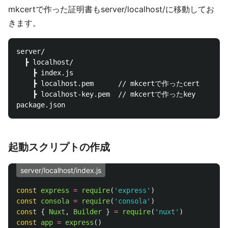
mkcertで作った証明書もserver/localhost/に移動してお
きます。
server/

  ┣ localhost/

    ┣ index.js

    ┣ localhost.pem      // mkcertで作ったcert

    ┣ localhost-key.pem  // mkcertで作ったkey

起動スクリプトの作成
server/localhost/index.js
const
express
=
require
(
'
express
'
)
const
consola
=
require
(
'
consola
'
)
const
{
Nuxt
,
Builder
}
=
require
(
'
nuxt
'
)
const
app
=
express
()