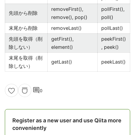
removeFirst(),
pollFirst(),
先頭から削除
remove(), pop()
poll()
末尾から削除
removeLast()
pollLast()
先頭を取得（削
getFirst(),
peekFirst()
除しない）
element()
, peek()
末尾を取得（削
getLast()
peekLast()
除しない）
comment
0
Register as a new user and use Qiita more
conveniently