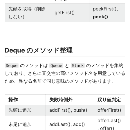
先頭を取得（削除
peekFirst(),
getFirst()
しない）
peek()
Deque のメソッド整理
のメソッドは
と
のメソッドを集約
Deque
Queue
Stack
しており、さらに直交性の高いメソッド名を用意している
ため、異なる名前で同じ意味のメソッドがあります。
操作
失敗時例外
戻り値判定
先頭に追加
addFirst(), push()
offerFirst()
offerLast()
末尾に追加
addLast(), add()
, offer()