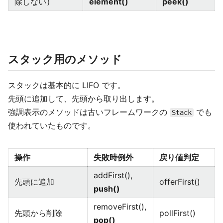
除しない）
element()
peek()
スタック用のメソッド
スタックは基本的に LIFO です。
先頭に追加して、先頭から取り出します。
強調表示のメソッドは古いフレームワークの
でも
Stack
使われていたものです。
操作
失敗時例外
戻り値判定
addFirst(),
先頭に追加
offerFirst()
push()
removeFirst(),
先頭から削除
pollFirst()
pop()