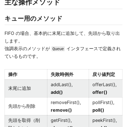
主な操作メソッド
キュー用のメソッド
FIFO の場合、基本的に末尾に追加して、先頭から取り出
します。
強調表示のメソッドが
インタフェースで定義され
Queue
ているものです。
操作
失敗時例外
戻り値判定
addLast(),
offerLast(),
末尾に追加
add()
offer()
removeFirst(),
pollFirst(),
先頭から削除
remove()
poll()
先頭を取得（削
getFirst(),
peekFirst(),