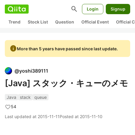
search
Login
Signup
Trend
Stock List
Question
Official Event
Official
info
More than 5 years have passed since last update.
@
yoshi389111
[Java] スタック・キューのメモ
Java
stack
queue
54
Last updated at
2015-11-11
Posted at
2015-11-10