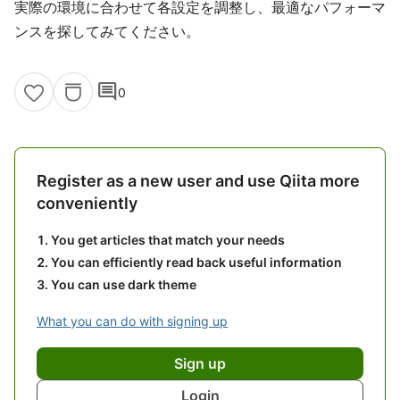
実際の環境に合わせて各設定を調整し、最適なパフォーマ
ンスを探してみてください。
comment
0
Register as a new user and use Qiita more
conveniently
You get articles that match your needs
You can efficiently read back useful information
You can use dark theme
What you can do with signing up
Sign up
Login