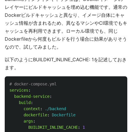
レイヤーにビルドキャッシュを埋め込む機能です。通常の
Dockerビルドキャッシュと異なり、イメージ自体にキャ
ッシュ情報が含まれるため、異なるマシンやCI環境でもキ
ャッシュを再利用できます。ローカル環境でも、同じ
Dockerfileから何度もビルドを行う場合に効果がありそう
なので、試してみました。
以下のようにBUILDKIT_INLINE_CACHE: 1を記述しておき
ます。
# docker-compose.yml
services
:
backend-service
:
build
:
context
:
./backend
dockerfile
:
Dockerfile
args
:
BUILDKIT_INLINE_CACHE
:
1