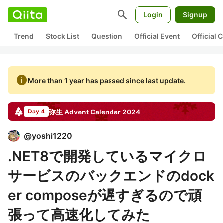
search
Login
Signup
Trend
Stock List
Question
Official Event
Official
info
More than 1 year has passed since last update.
弥生
Advent Calendar
2024
Day 4
@
yoshi1220
.NET8で開発しているマイクロ
サービスのバックエンドのdock
er composeが遅すぎるので頑
張って高速化してみた