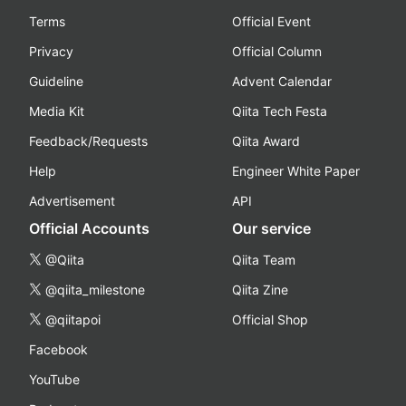
Terms
Official Event
Privacy
Official Column
Guideline
Advent Calendar
Media Kit
Qiita Tech Festa
Feedback/Requests
Qiita Award
Help
Engineer White Paper
Advertisement
API
Official Accounts
Our service
@Qiita
Qiita Team
@qiita_milestone
Qiita Zine
@qiitapoi
Official Shop
Facebook
YouTube