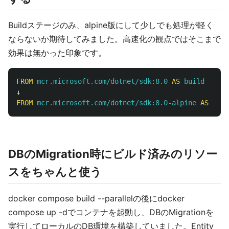
Buildステージのみ、alpine版にして少しでも処理が軽く
ならないか期待してみました。高速化の観点ではそこまで
効果は無かった印象です。
FROM
mcr.microsoft.com/dotnet/sdk:8.0
AS
build
FROM
mcr.microsoft.com/dotnet/sdk:8.0-alpine
AS
buil
DBのMigration時にビルド済みのリソー
スをちゃんと使う
docker compose build --parallelの後にdocker
compose up -dでコンテナを起動し、DBのMigrationを
実行してローカルのDB環境を構築していました。Entity