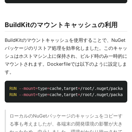
BuildKitのマウントキャッシュの利用
BuildKitのマウントキャッシュを使用することで、NuGet
パッケージのリストア処理を効率化しました。このキャッ
シュはホストマシン上に保持され、ビルド時のみ一時的に
マウントされます。Dockerfileでは以下のように設定しま
す。
RUN 
--mount
=
type
=
cache,target
=
/root/.nuget/packages 
RUN 
--mount
=
type
=
cache,target
=
/root/.nuget/packages 
ローカルのNuGetパッケージのキャッシュをコピーす
る事も考えましたが、各端末の開発環境の影響が大き
かったため、中止しました。環境がかなり統一されて