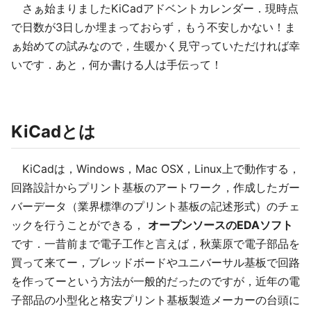
さぁ始まりましたKiCadアドベントカレンダー．現時点
で日数が3日しか埋まっておらず，もう不安しかない！ま
ぁ始めての試みなので，生暖かく見守っていただければ幸
いです．あと，何か書ける人は手伝って！
KiCadとは
KiCadは，Windows，Mac OSX，Linux上で動作する，
回路設計からプリント基板のアートワーク，作成したガー
バーデータ（業界標準のプリント基板の記述形式）のチェ
ックを行うことができる，
オープンソースのEDAソフト
です．一昔前まで電子工作と言えば，秋葉原で電子部品を
買って来てー，ブレッドボードやユニバーサル基板で回路
を作ってーという方法が一般的だったのですが，近年の電
子部品の小型化と格安プリント基板製造メーカーの台頭に