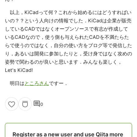
以上，KiCadって何？これから始めるにはどうすればい
いの？？という人向けの情報でした．KiCadは企業が販売
しているCADではなくオープンソースで有志が作成して
いるCADなので，使う側も与えられたCADを不満たらた
らで使うのではなく，自分の使い方をブログ等で発信した
り，あるいは開発に参加したりと，受け身ではなく攻めの
姿勢で関わるのが良いと思います．みんなも楽しく，
Let's KiCad!
明日は
ところさん
ですー．
comment
0
Register as a new user and use Qiita more