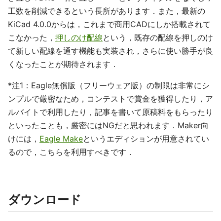
工数を削減できるという長所があります．また，最新の
KiCad 4.0.0からは，これまで商用CADにしか搭載されて
こなかった，
押しのけ配線
という，既存の配線を押しのけ
て新しい配線を通す機能も実装され，さらに使い勝手が良
くなったことが期待されます．
*注1：Eagle無償版（フリーウェア版）の制限は非常にシ
ンプルで厳密なため，コンテストで賞金を獲得したり，ア
ルバイトで利用したり，記事を書いて原稿料をもらったり
といったことも，厳密にはNGだと思われます．Maker向
けには，
Eagle Make
というエディションが用意されてい
るので，こちらを利用すべきです．
ダウンロード