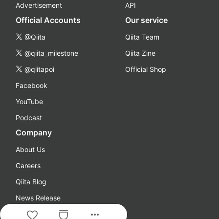
Advertisement
API
Official Accounts
Our service
@Qiita
Qiita Team
@qiita_milestone
Qiita Zine
@qiitapoi
Official Shop
Facebook
YouTube
Podcast
Company
About Us
Careers
Qiita Blog
News Release
more_horiz