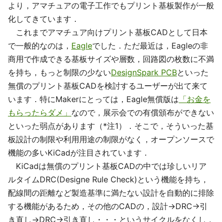
より，アマチュアの電子工作でもプリント基板製作が一般
化してきています．
これまでアマチュア向けプリント基板CADとして日本
で一般的なのは，
Eagle
でした．ただ最近は，Eagleの非
商用で作成できる基板サイズや層数，回路図の枚数に不満
を持ち，もっと制限の少ない
DesignSpark PCB
といった
無償のプリント基板CADを検討するユーザーが出て来て
います．特にMakerにとっては，Eagle無償版は
「お金を
もらったらダメ」
なので，展示会での有償頒布ができない
といった弱点があります（*注1）．そこで，そういった基
板設計の制限や利用用途の制限がなく，オープンソースで
機能の多いKiCadが注目されています．
KiCadは無償のプリント基板CADの中では珍しいリア
ルタイムDRC(Designe Rule Check)という機能を持ち，
配線間の距離など製造基準に満たない設計を自動的に排除
する機能があるため，その他のCADの，設計→DRC→引
き直し→DRC→引き直し・・・というサイクルをなくし，