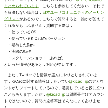
まとめられています
．こちらも参照してください．それで
も解決しない場合は，
日本ユーザコミュニティのメーリン
グリスト
があるので，こちらで質問すると，誰かが答えて
くれるかもしれません．質問する際は，
・使っているOS
・使っているKiCadのバージョン
・期待した動作
・実際の動作
・スクリーンショット（あれば）
といった情報があると，対応が早いです．
また，Twitterでも情報が盛んにやりとりされていま
す．KiCadに関する情報は，たいてい
@kicad_jp
のアカウ
ントがリツイートしているので，購読していると役に立つ
こともあります．ただ，
@kicad_jp
は質問受付けアカウン
トではないので，質問の返答率はそんなによくありませ
ん．