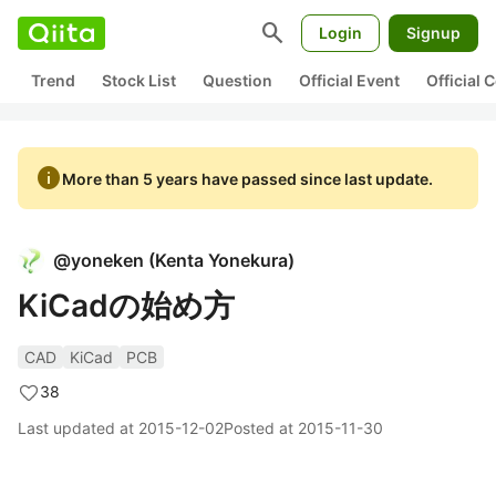
search
Login
Signup
Trend
Stock List
Question
Official Event
Official
info
More than 5 years have passed since last update.
@
yoneken
(
Kenta Yonekura
)
KiCadの始め方
CAD
KiCad
PCB
38
Last updated at
2015-12-02
Posted at
2015-11-30