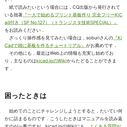
紙で読みたいという場合には，CQ出版から発行されて
いる拙著
『一人で始めるプリント基板作り 完全フリーKiC
ad付き（SP No.127）（トランジスタ技術SPECIAL）』
をお読みください．
ざっくり操作感を見てみたい場合は，soburiさんの
『Ki
Cadで雑に基板を作るチュートリアル』
がお薦めです．
その他にも，最近はWeb上の情報も充実し始めてお
り，主なものは
kicad.jpのWiki
からたどることができま
す．
困ったときは
始めてのことにチャレンジしようとすると，たいてい何
かに詰まるものです．こうしたときはマニュアルを読み返
すのが一番ですが，kicad.jpのWikiにも，
よくある質問が