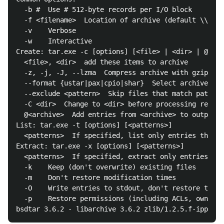
  -b #  Use # 512-byte records per I/O block

  -f <filename>  Location of archive (default \\.\ta
  -v    Verbose

  -w    Interactive

Create: tar.exe -c [options] [<file> | <dir> | @<arc
  <file>, <dir>  add these items to archive

  -z, -j, -J, --lzma  Compress archive with gzip/bzi
  --format {ustar|pax|cpio|shar}  Select archive for
  --exclude <pattern>  Skip files that match pattern

  -C <dir>  Change to <dir> before processing remain
  @<archive>  Add entries from <archive> to output

List: tar.exe -t [options] [<patterns>]

  <patterns>  If specified, list only entries that m
Extract: tar.exe -x [options] [<patterns>]

  <patterns>  If specified, extract only entries tha
  -k    Keep (don't overwrite) existing files

  -m    Don't restore modification times

  -O    Write entries to stdout, don't restore to di
  -p    Restore permissions (including ACLs, owner, 