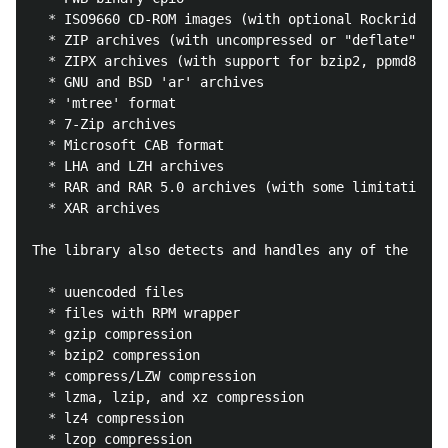
  *
  *
  *
  *
  *
  *
  *
  *
  *
  *
 XAR archives

  *
  *
  *
  *
  *
  *
  *
  *