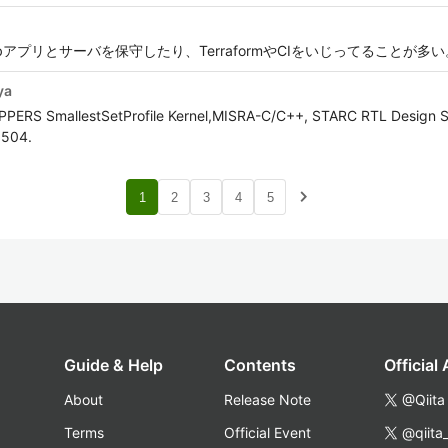
bアプリとサーバを保守したり、TerraformやCIをいじってることが多い
ya
OPPERS SmallestSetProfile Kernel,MISRA-C/C++, STARC RTL Design S
5504.
navigate_next
1
2
3
4
5
Guide & Help
Contents
Official
About
Release Note
@Qiita
Terms
Official Event
@qiita