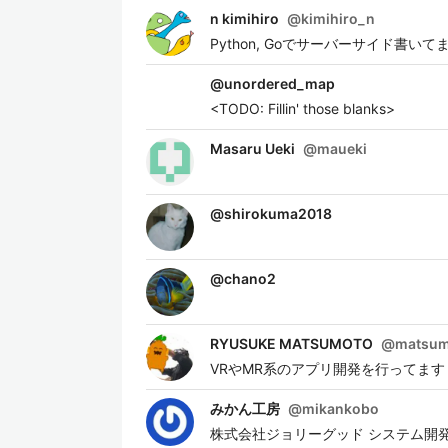
n kimihiro
@
kimihiro_n
Python, Goでサーバーサイド書いて
@
unordered_map
<TODO: Fillin' those blanks>
Masaru Ueki
@
maueki
@
shirokuma2018
@
chano2
RYUSUKE MATSUMOTO
@
matsum
VRやMR系のアプリ開発を行ってます
みかん工房
@
mikankobo
株式会社ジョリーグッド システム開発部/Uni