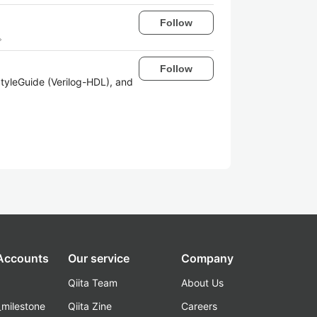
Follow
。
Follow
tyleGuide (Verilog-HDL), and
 Accounts
Our service
Company
Qiita Team
About Us
_milestone
Qiita Zine
Careers