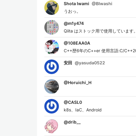
Shota Iwami
@
BIwashi
うおっ。
@
m1y474
Qiita はストック用で使用しています。 技
@
108EAA0A
C++歴6年のC++er 使用言語:C/C++20/Jav
安田
@
yasuda0522
@
Horuichi_H
@
CASL0
k8s、IaC、Android
@
drib__