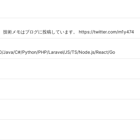
術メモはブログに投稿しています。 https://twitter.com/m1y474
a/C#/Python/PHP/Laravel/JS/TS/Node.js/React/Go