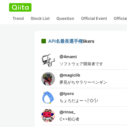
Trend
Stock List
Question
Official Event
Offici
API名最長選手権
likers
@
4mami
ソフトウェア開発者です
@
magiclib
夢見がちサラリーペンギン
@
tyoro
ちょろだよーヽ|'◇'|ﾉ
@
rinse_
C++初心者