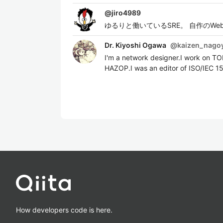
@
jiro4989
ゆるりと働いているSRE。 自作のWe
Dr. Kiyoshi Ogawa
@
kaizen_nago
I'm a network designer.I work on T
HAZOP.I was an editor of ISO/IEC 1
How developers code is here.