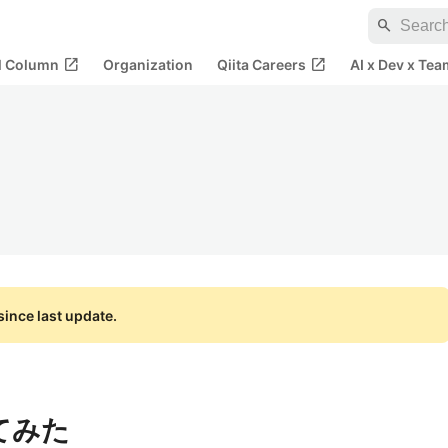
search
open_in_new
open_in_new
al Column
Organization
Qiita Careers
AI x Dev x Tea
ince last update.
してみた