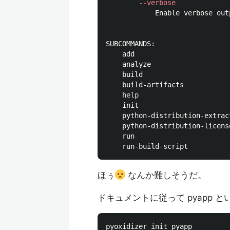
--verbose
            Enable verbose outp
SUBCOMMANDS:

    add                       
    analyze                   
    build                     
    build-artifacts           
help                      
    init                      
    python-distribution-extrac
    python-distribution-licens
    run                       
ほぅ
なんか難しそうだ。
ドキュメントに従って pyapp 