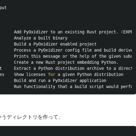
ut

      Add PyOxidizer to an existing Rust project. 
(
EXPER
      Analyze a built binary

      Build a PyOxidizer enabled project

      Process a PyOxidizer config file and build derived 
      
Prints this message or the 
help 
of the given subco
      Create a new Rust project embedding Python.

t     Extract a Python distribution archive to a director
es    Show licenses 
for 
a given Python distribution

      Build and run a PyOxidizer application

というディレクトリを作って、