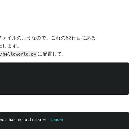
ファイルのようなので、これの82行目にある
正します。
に配置して、
/helloworld.py
ect has no attribute 
'loader'