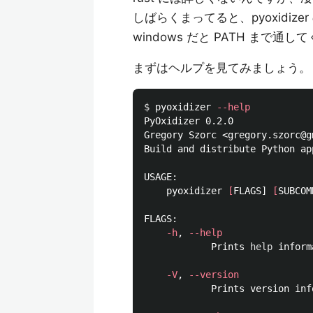
しばらくまってると、pyoxidiz
windows だと PATH まで通
まずはヘルプを見てみましょう。
$ 
pyoxidizer 
--help
PyOxidizer 0.2.0

Gregory Szorc <gregory.szorc@gm
Build and distribute Python app
USAGE:

    pyoxidizer 
[
FLAGS] 
[
SUBCOM
FLAGS:

-h
, 
--help
            Prints 
help 
inform
-V
, 
--version
            Prints version info