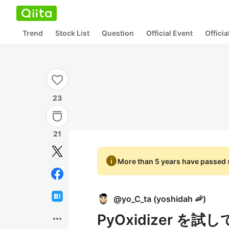
Trend
Stock List
Question
Official Event
Offici
23
21
info
More than 5 years have passed s
@
yo_C_ta
(
yoshidah 🦐
)
PyOxidizer を試
more_horiz