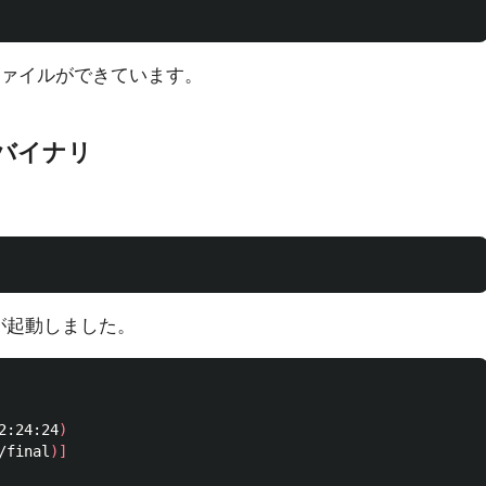
かファイルができています。
バイナリ
タが起動しました。
2:24:24
)
/final
)]