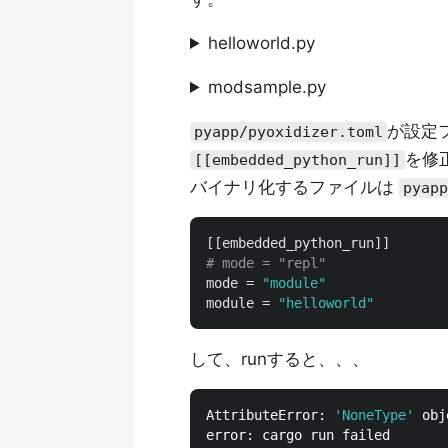
helloworld.py
modsample.py
が設定
pyapp/pyoxidizer.toml
を修
[[embedded_python_run]]
バイナリ化するファイルは
pyapp
[[embedded_python_run]]
# mode = "repl"
mode
=
"module"
module
=
"helloworld"
して、runすると、、、
AttributeError: 
'NoneType'
 obj