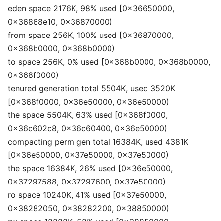
eden space 2176K, 98% used [0x36650000,
0x36868e10, 0x36870000)
from space 256K, 100% used [0x36870000,
0x368b0000, 0x368b0000)
to space 256K, 0% used [0x368b0000, 0x368b0000,
0x368f0000)
tenured generation total 5504K, used 3520K
[0x368f0000, 0x36e50000, 0x36e50000)
the space 5504K, 63% used [0x368f0000,
0x36c602c8, 0x36c60400, 0x36e50000)
compacting perm gen total 16384K, used 4381K
[0x36e50000, 0x37e50000, 0x37e50000)
the space 16384K, 26% used [0x36e50000,
0x37297588, 0x37297600, 0x37e50000)
ro space 10240K, 41% used [0x37e50000,
0x38282050, 0x38282200, 0x38850000)