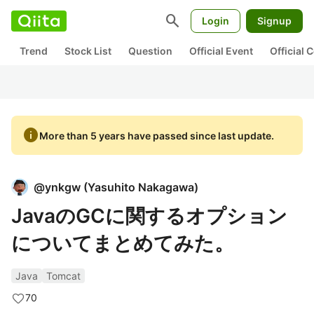
search
Login
Signup
Trend
Stock List
Question
Official Event
Official
info
More than 5 years have passed since last update.
@
ynkgw
(
Yasuhito Nakagawa
)
JavaのGCに関するオプション
についてまとめてみた。
Java
Tomcat
70