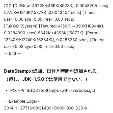
[GC [DefNew: 4922K->469K(4928K), 0.0043205 secs]
5775K->1810K(15872K),0.0043404 secs] [Times:
user=0.00 sys=0.00, real=0.00 secs]
[Full GC (System) [Tenured: 4150K->4393K(10944K),
0.0284990 secs] 6842K->4393K(15872K), [Perm :
12740K->12740K(16384K)], 0.0285330 secs] [Times:
user=0.03 sys=0.00, real=0.03 secs]
-- End --
DateStampの追加。日付と時間が追加される。
（但し、JDK−1.5.0では使用できない。）
-XX:+PrintGCDateStamps (with -verbose:gc)
-- Example Logs--
2014-11-27T13:09:31.439+0900: [GC 5281K-