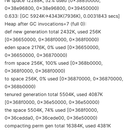
rw space 12288K, 52% used [0x38850000,
0x38e96800, 0x38e96800, 0x39450000)
0.633: [GC 5924K->4343K(7936K), 0.0031843 secs]
Heap after GC invocations=7 (full 0):
def new generation total 2432K, used 256K
[0x36650000, 0x368f0000, 0x368f0000)
eden space 2176K, 0% used [0x36650000,
0x36650000, 0x36870000)
from space 256K, 100% used [0x368b0000,
0x368f0000, 0x368f0000)
to space 256K, 0% used [0x36870000, 0x36870000,
0x368b0000)
tenured generation total 5504K, used 4087K
[0x368f0000, 0x36e50000, 0x36e50000)
the space 5504K, 74% used [0x368f0000,
0x36cedda0, 0x36cede00, 0x36e50000)
compacting perm gen total 16384K, used 4381K