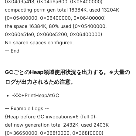
0x04d9a418, 0x04d9a600, 0x05400000)
compacting perm gen total 16384K, used 13204K
[0x05400000, 0x06400000, 0x06400000)
the space 16384K, 80% used [0x05400000,
0x060e51e0, 0x060e5200, 0x06400000)
No shared spaces configured.
-- End --
GCごとのHeap領域使用状況を出力する。※大量の
ログが出力されるため注意。
-XX:+PrintHeapAtGC
-- Example Logs --
{Heap before GC invocations=6 (full 0):
def new generation total 2432K, used 2403K
[0x36650000, 0x368f0000, 0x368f0000)