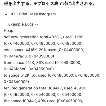
報を出力する。※プロセス終了時に出力される。
-XX:+PrintClassHistogram
-- Example Logs --
Heap
def new generation total 4928K, used 1112K
[0x04400000, 0x04950000, 0x04950000)
eden space 4416K, 20% used [0x04400000,
0x044e7ad0, 0x04850000)
from space 512K, 36% used [0x048d0000,
0x048fe6b0, 0x04950000)
to space 512K, 0% used [0x04850000, 0x04850000,
0x048d0000)
tenured generation total 10944K, used 4393K
[0x04950000, 0x05400000, 0x05400000)
the space 10944K, 40% used [0x04950000,