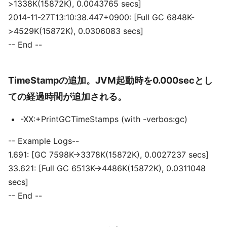
>1338K(15872K), 0.0043765 secs]
2014-11-27T13:10:38.447+0900: [Full GC 6848K-
>4529K(15872K), 0.0306083 secs]
-- End --
TimeStampの追加。JVM起動時を0.000secとし
ての経過時間が追加される。
-XX:+PrintGCTimeStamps (with -verbos:gc)
-- Example Logs--
1.691: [GC 7598K->3378K(15872K), 0.0027237 secs]
33.621: [Full GC 6513K->4486K(15872K), 0.0311048
secs]
-- End --