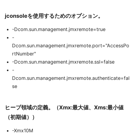
jconsoleを使用するためのオプション。
-Dcom.sun.management.jmxremote=true
-
Dcom.sun.management.jmxremote.port="AccessPo
rtNumber"
-Dcom.sun.management.jmxremote.ssl=false
-
Dcom.sun.management.jmxremote.authenticate=fal
se
ヒープ領域の定義。（Xmx:最大値、Xms:最小値
（初期値））
-Xmx10M