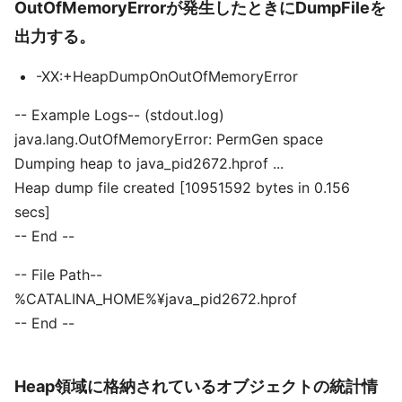
OutOfMemoryErrorが発生したときにDumpFileを
出力する。
-XX:+HeapDumpOnOutOfMemoryError
-- Example Logs-- (stdout.log)
java.lang.OutOfMemoryError: PermGen space
Dumping heap to java_pid2672.hprof ...
Heap dump file created [10951592 bytes in 0.156
secs]
-- End --
-- File Path--
%CATALINA_HOME%¥java_pid2672.hprof
-- End --
Heap領域に格納されているオブジェクトの統計情