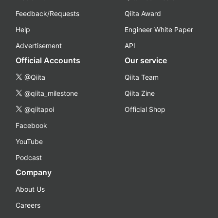
Feedback/Requests
Qiita Award
Help
Engineer White Paper
Advertisement
API
Official Accounts
Our service
@Qiita
Qiita Team
@qiita_milestone
Qiita Zine
@qiitapoi
Official Shop
Facebook
YouTube
Podcast
Company
About Us
Careers