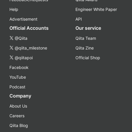
Help
Engineer White Paper
Advertisement
API
Official Accounts
Our service
@Qiita
Qiita Team
@qiita_milestone
Qiita Zine
@qiitapoi
Official Shop
Facebook
YouTube
Podcast
Company
About Us
Careers
Qiita Blog