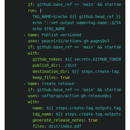
if
:
github.base_ref == 'main' && startsWith(
run
:
|
TAG_NAME=$(echo ${{ github.head_ref }} | s
echo "::set-output name=tag-name::${TAG_NA
echo $TAG_NAME
-
name
:
Publish versioned
uses
:
peaceiris/actions-gh-pages@v3
if
:
github.base_ref == 'main' && startsWith(
with
:
github_token
:
${{ secrets.GITHUB_TOKEN }}
publish_dir
:
./dist
destination_dir
:
${{ steps.create-tag.outp
keep_files
:
true
-
name
:
Create release
if
:
github.base_ref == 'main' && startsWith(
uses
:
softprops/action-gh-release@v1
with
:
name
:
${{ steps.create-tag.outputs.tag-nam
tag_name
:
${{ steps.create-tag.outputs.tag
generate_release_notes
:
true
files
:
dist/index.pdf