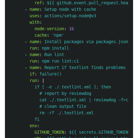
ref
:
${{ github.event.pull_request.head.sh
-
name
:
Setup node with cache
uses
:
actions/setup-node@v3
with
:
node-version
:
16
cache
:
'
npm'
-
name
:
Install packages via packages.json
run
:
npm install
-
name
:
Run lint
run
:
npm run lint:ci
-
name
:
Report if textlint finds problems
if
:
failure()
run
:
|
if [ -e ./.textlint.xml ]; then
# report by reviewdog
cat ./.textlint.xml | reviewdog -f=check
# clean output file
rm -rf ./.textlint.xml
fi
env
:
GITHUB_TOKEN
:
${{ secrets.GITHUB_TOKEN }}