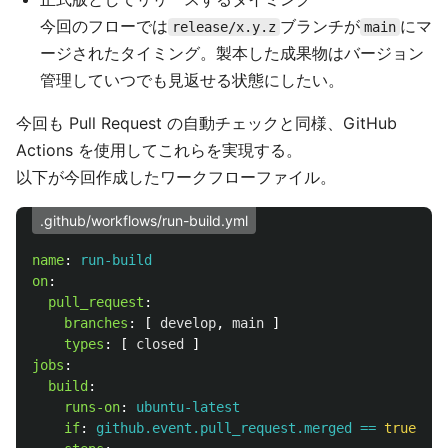
今回のフローでは
ブランチが
にマ
release/x.y.z
main
ージされたタイミング。製本した成果物はバージョン
管理していつでも見返せる状態にしたい。
今回も Pull Request の自動チェックと同様、GitHub
Actions を使用してこれらを実現する。
以下が今回作成したワークフローファイル。
.github/workflows/run-build.yml
name
:
run-build
on
:
pull_request
:
branches
:
[
develop
,
main
]
types
:
[
closed
]
jobs
:
build
:
runs-on
:
ubuntu-latest
if
:
github.event.pull_request.merged == 
true