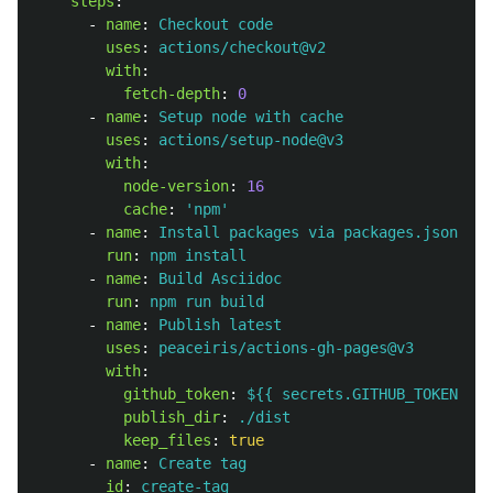
steps
:
-
name
:
Checkout code
uses
:
actions/checkout@v2
with
:
fetch-depth
:
0
-
name
:
Setup node with cache
uses
:
actions/setup-node@v3
with
:
node-version
:
16
cache
:
'
npm'
-
name
:
Install packages via packages.json
run
:
npm install
-
name
:
Build Asciidoc
run
:
npm run build
-
name
:
Publish latest
uses
:
peaceiris/actions-gh-pages@v3
with
:
github_token
:
${{ secrets.GITHUB_TOKEN }}
publish_dir
:
./dist
keep_files
:
true
-
name
:
Create tag
id
:
create-tag