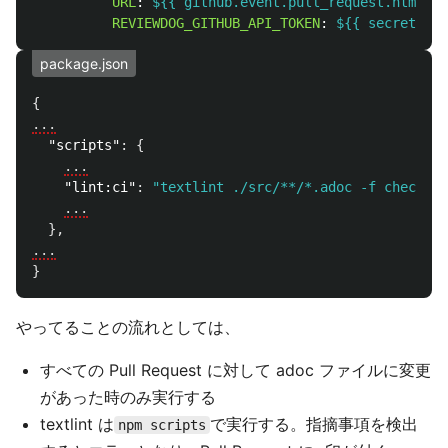
URL
:
${{ github.event.pull_request.html_ur
REVIEWDOG_GITHUB_API_TOKEN
:
${{ secrets.GI
package.json
{
...
"scripts"
:
{
...
"lint:ci"
:
"textlint ./src/**/*.adoc -f checksty
...
},
...
}
やってることの流れとしては、
すべての Pull Request に対して adoc ファイルに変更
があった時のみ実行する
textlint は
で実行する。指摘事項を検出
npm scripts