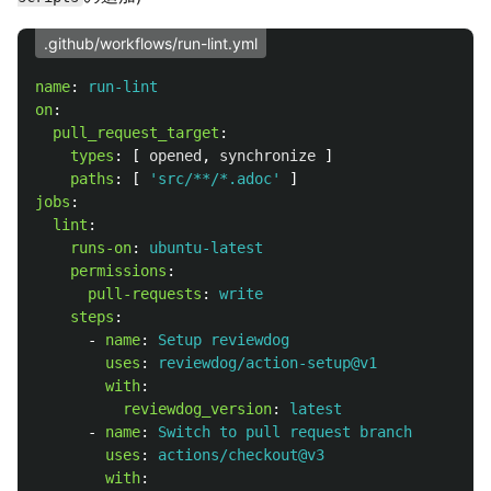
.github/workflows/run-lint.yml
name
:
run-lint
on
:
pull_request_target
:
types
:
[
opened
,
synchronize
]
paths
:
[
'
src/**/*.adoc'
]
jobs
:
lint
:
runs-on
:
ubuntu-latest
permissions
:
pull-requests
:
write
steps
:
-
name
:
Setup reviewdog
uses
:
reviewdog/action-setup@v1
with
:
reviewdog_version
:
latest
-
name
:
Switch to pull request branch
uses
:
actions/checkout@v3
with
: