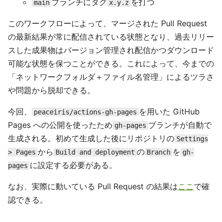
ブランチにタグ
を打つ
main
x.y.z
このワークフローによって、マージされた Pull Request
の最新結果が常に配信されている状態となり、過去リリー
スした成果物はバージョン管理され配信かつダウンロード
可能な状態を保つことができる。これによって、今までの
「ネットワークフォルダ＋ファイル名管理」によるツラさ
や問題から脱却できる。
今回、
を用いた GitHub
peaceiris/actions-gh-pages
Pages への公開を使ったため
ブランチが自動で
gh-pages
生成される。初めて生成した後にリポジトリの
Settings
から
の
を
> Pages
Build and deployment
Branch
gh-
に設定する必要がある。
pages
なお、実際に動いている Pull Request の結果は
ここ
で確
認できる。