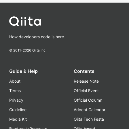
How developers code is here.
© 2011-
2026
Qiita Inc.
Guide & Help
Contents
About
Release Note
Terms
Official Event
Privacy
Official Column
Guideline
Advent Calendar
Media Kit
Qiita Tech Festa
Feedback/Requests
Qiita Award