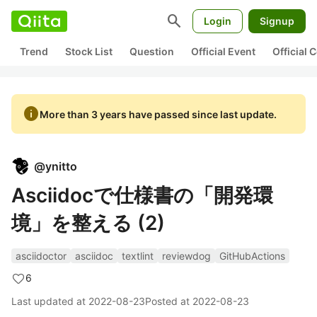
search
Login
Signup
Trend
Stock List
Question
Official Event
Official
info
More than 3 years have passed since last update.
@
ynitto
Asciidocで仕様書の「開発環
境」を整える (2)
asciidoctor
asciidoc
textlint
reviewdog
GitHubActions
6
Last updated at
2022-08-23
Posted at
2022-08-23