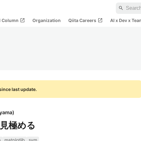
search
open_in_new
open_in_new
al Column
Organization
Qiita Careers
AI x Dev x Tea
ince last update.
ayama
)
見極める
n
matplotlib
svm