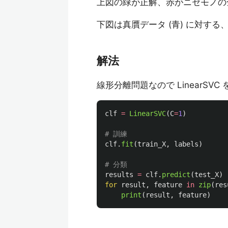
上図の緑が正解、赤がニセモノの
下図は真贋データ (青) に対する
解法
線形分離問題なので LinearSVC
clf
=
LinearSVC
(
C
=
1
)
clf
.
fit
(
train_X
,
labels
)
results
=
clf
.
predict
(
test_X
)
for
result
,
feature
in
zip
(
res
print
(
result
,
feature
)