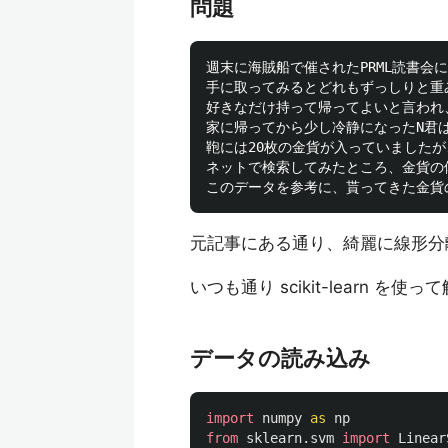
問題
週末に海賊船で催されたPRML読書会
手に取ってみるとどれもずっしりと重
好きなだけ持って帰ってよいと言われ
家に帰ってから少し冷静になったN君
鞄には20枚の金貨が入っていましたが
ネットで検索してみたところ、金貨の
元記事にある通り、綺麗に線形分
いつも通り scikit-learn を使
データの読み込み
import
numpy
as
np
from
sklearn.svm
import
Linear