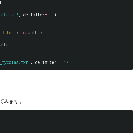
t
uth.txt
'
,
delimiter
=
'
'
)
]]
for
x
in
auth
])
uth
]
_mycoins.txt
'
,
delimiter
=
'
'
)
てみます。