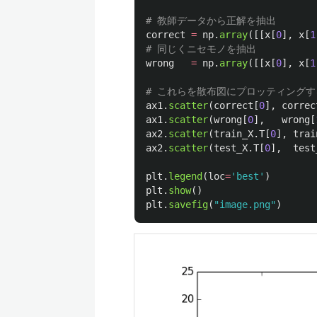
correct
=
np
.
array
([[
x
[
0
],
x
[
1
wrong
=
np
.
array
([[
x
[
0
],
x
[
1
ax1
.
scatter
(
correct
[
0
],
correc
ax1
.
scatter
(
wrong
[
0
],
wrong
[
ax2
.
scatter
(
train_X
.
T
[
0
],
trai
ax2
.
scatter
(
test_X
.
T
[
0
],
test
plt
.
legend
(
loc
=
'
best
'
)
plt
.
show
()
plt
.
savefig
(
"
image.png
"
)