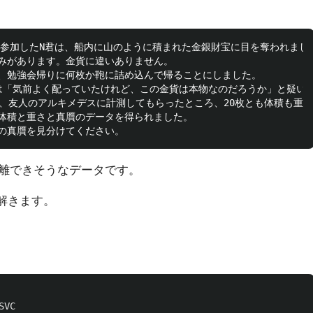
に参加したN君は、船内に山のように積まれた金銀財宝に目を奪われまし
みがあります。金貨に違いありません。

、勉強会帰りに何枚か鞄に詰め込んで帰ることにしました。

は「気前よく配っていたけれど、この金貨は本物なのだろうか」と疑い始
、友人のアルキメデスに計測してもらったところ、20枚とも体積も重さ
体積と重さと真贋のデータを得られました。

離できそうなデータです。
って解きます。
SVC