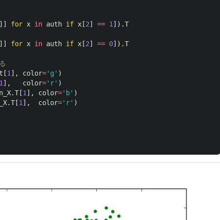
]]
for
x
in
auth
if
x
[
2
]
==
1
]).
T
]]
for
x
in
auth
if
x
[
2
]
==
0
]).
T
t
[
1
],
color
=
'
g
'
)
1
],
color
=
'
r
'
)
n_X
.
T
[
1
],
color
=
'
b
'
)
_X
.
T
[
1
],
color
=
'
r
'
)