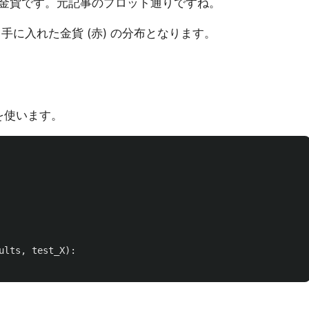
金貨です。元記事のプロット通りですね。
、手に入れた金貨 (赤) の分布となります。
 を使います。
ults
,
test_X
):