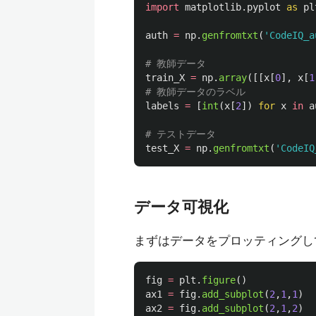
import
matplotlib.pyplot
as
pl
auth
=
np
.
genfromtxt
(
'
CodeIQ_a
train_X
=
np
.
array
([[
x
[
0
],
x
[
1
labels
=
[
int
(
x
[
2
])
for
x
in
a
test_X
=
np
.
genfromtxt
(
'
CodeIQ
データ可視化
まずはデータをプロッティングし
fig
=
plt
.
figure
()
ax1
=
fig
.
add_subplot
(
2
,
1
,
1
)
ax2
=
fig
.
add_subplot
(
2
,
1
,
2
)