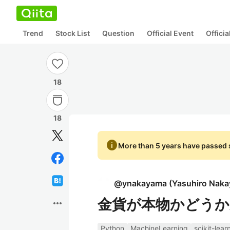
Trend
Stock List
Question
Official Event
Offici
18
18
info
More than 5 years have passed s
@
ynakayama
(
Yasuhiro Nak
金貨が本物かどうか
more_horiz
Python
MachineLearning
scikit-lear