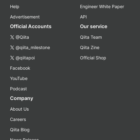
Help
Engineer White Paper
Advertisement
API
Official Accounts
Our service
@Qiita
Qiita Team
@qiita_milestone
Qiita Zine
@qiitapoi
Official Shop
Facebook
YouTube
Podcast
Company
About Us
Careers
Qiita Blog
News Release