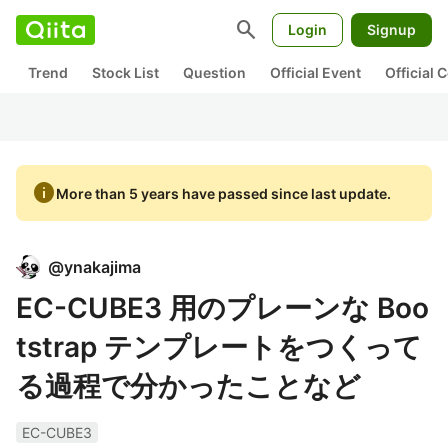
search
Login
Signup
Trend
Stock List
Question
Official Event
Official
info
More than 5 years have passed since last update.
@
ynakajima
EC-CUBE3 用のプレーンな Boo
tstrap テンプレートをつくって
る過程で分かったことなど
EC-CUBE3