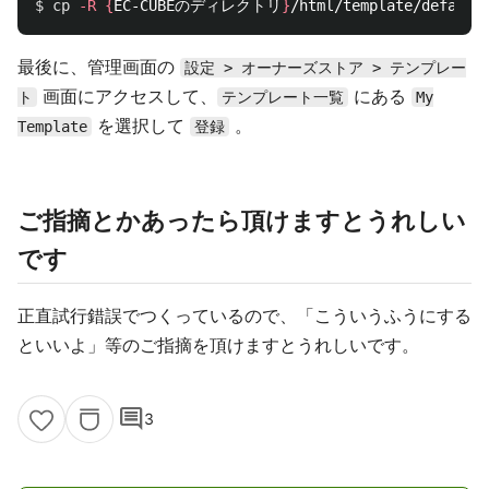
$ 
cp
-R
{
EC-CUBEのディレクトリ
}
/html/template/default
最後に、管理画面の
設定 > オーナーズストア > テンプレー
画面にアクセスして、
にある
ト
テンプレート一覧
My
を選択して
。
Template
登録
ご指摘とかあったら頂けますとうれしい
です
正直試行錯誤でつくっているので、「こういうふうにする
といいよ」等のご指摘を頂けますとうれしいです。
comment
3