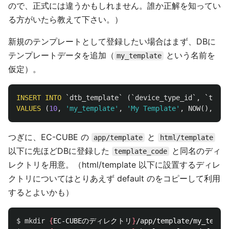
ので、正式には違うかもしれません。誰か正解を知ってい
る方がいたら教えて下さい。）
新規のテンプレートとして登録したい場合はまず、DBに
テンプレートデータを追加（
という名前を
my_template
仮定）。
INSERT
INTO
`dtb_template`
(
`device_type_id`
,
`templ
VALUES
(
10
,
'my_template'
,
'My Template'
,
NOW
(),
NOW
つぎに、EC-CUBE の
と
app/template
html/template
以下に先ほどDBに登録した
と同名のディ
template_code
レクトリを用意。（html/template 以下に設置するディレ
クトリについてはとりあえず default のをコピーして利用
するとよいかも）
$ 
mkdir
{
EC-CUBEのディレクトリ
}