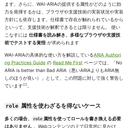
ます。さらに、WAI-ARIAの提供する属性がどのように効
力を発揮するかは、ブラウザや支援技術の実装状況や実装
方針にも依存します。仕様書で存在が触れられているから
といって、支援技術が解釈できるとは限りません。 使い
こなすには
仕様書を読み解き、多様なブラウザや支援技
術でテストする覚悟
が求められます
WAI-ARIAの具体的な使い方を解説している
ARIA Authori
ng Practices Guide
の
Read Me First
ページでは、「No
ARIA is better than Bad ARIA（悪いARIAよりもARIA無
しのほうが良い）」として、この問題に対して強く警告し
2
ています
。
属性を使わざるを得ないケース
role
多くの場合、
属性を使ってロールを書き換える必要
role
はありません
。Webコンテンツの上で日常的に見かけ