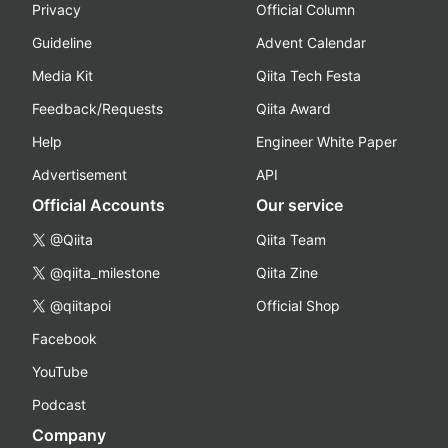
Privacy
Official Column
Guideline
Advent Calendar
Media Kit
Qiita Tech Festa
Feedback/Requests
Qiita Award
Help
Engineer White Paper
Advertisement
API
Official Accounts
Our service
@Qiita
Qiita Team
@qiita_milestone
Qiita Zine
@qiitapoi
Official Shop
Facebook
YouTube
Podcast
Company