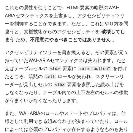
これらの属性を使うことで、HTML要素の暗黙のWAI-
ARIAセマンティクスを上書きし、アクセシビリティツリ
ーを制御することができます。ただし、これはやり方を間
違うと、支援技術からのアクセシビリティを
破壊してし
まう
ため、
不用意にやるべきことではありません
。
アクセシビリティツリーを書き換えると、その要素が元々
持っていたWAI-ARIAセマンティクスは失われます。たと
えばテーブルセルの
要素に
を付け
<td>
role="button"
たところ、暗黙の
ロールが失われ、スクリーンリ
cell
ーダーが見出しセルの
要素を参照した読み上げを
<th>
しなくなったり、テーブル内での上下左右のセルへの移動
がうまくいかなくなったりします。
また、WAI-ARIAのロールやステートやプロパティは、仕
様として利用できる組み合わせが決まっていたり、ロール
によっては必須のプロパティが存在するようなものもあり