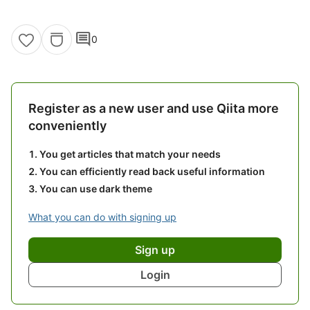
comment
0
Register as a new user and use Qiita more
conveniently
You get articles that match your needs
You can efficiently read back useful information
You can use dark theme
What you can do with signing up
Sign up
Login