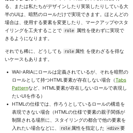
る、または私たちがデザインしたり実装したりしている大
半のUIは、暗黙のロールだけで実現できます。ほとんどの
場合は、使用する要素を変更したり、マークアップやスタ
イリングを工夫することで
属性を使わずに実現で
role
きるようになります。
それでも稀に、どうしても
属性 を使わざるを得な
role
いケースもあります。
WAI-ARIAにロールは定義されているが、それを暗黙の
ロールとして持つHTML要素が存在しない場合（
Tabs
Pattern
など、HTML要素が存在しないロールで表現し
たいUIを作る）
HTMLの仕様では、作ろうとしているロールの構造を
表現できない場合（HTMLの仕様で要素の親子関係が
制限される場所に、スタイリングの都合で他の要素を
入れたい場合などに、
属性を指定した
要
role
<div>