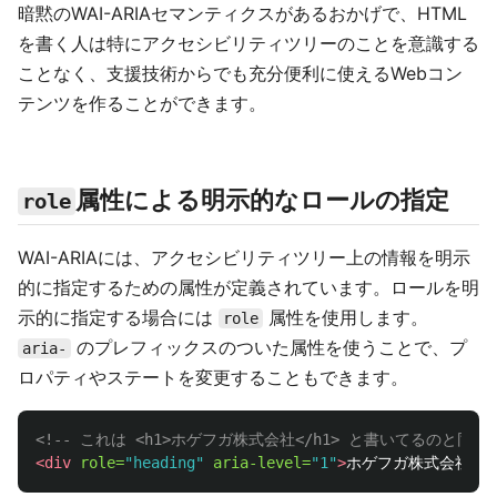
暗黙のWAI-ARIAセマンティクスがあるおかげで、HTML
を書く人は特にアクセシビリティツリーのことを意識する
ことなく、支援技術からでも充分便利に使えるWebコン
テンツを作ることができます。
属性による明示的なロールの指定
role
WAI-ARIAには、アクセシビリティツリー上の情報を明示
的に指定するための属性が定義されています。ロールを明
示的に指定する場合には
属性を使用します。
role
のプレフィックスのついた属性を使うことで、プ
aria-
ロパティやステートを変更することもできます。
<!-- これは <h1>ホゲフガ株式会社</h1> と書いてるのと同じ 
<div
role=
"heading"
aria-level=
"1"
>
ホゲフガ株式会社
</d