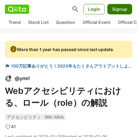
search
Login
Signup
Trend
Stock List
Question
Official Event
Official
info
More than 1 year has passed since last update.
flag
100万記事ありがとう！2025年もたくさんアウトプットしよう
@
ymrl
Webアクセシビリティにおけ
る、ロール（role）の解説
アクセシビリティ
WAI-ARIA
41
Last updated at
2025-01-30
Posted at
2025-01-26