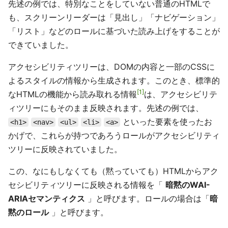
先述の例では、特別なことをしていない普通のHTMLで
も、スクリーンリーダーは「見出し」「ナビゲーション」
「リスト」などのロールに基づいた読み上げをすることが
できていました。
アクセシビリティツリーは、DOMの内容と一部のCSSに
よるスタイルの情報から生成されます。このとき、標準的
1
なHTMLの機能から読み取れる情報
は、アクセシビリテ
ィツリーにもそのまま反映されます。先述の例では、
といった要素を使ったお
<h1>
<nav>
<ul>
<li>
<a>
かげで、これらが持つであろうロールがアクセシビリティ
ツリーに反映されていました。
この、なにもしなくても（黙っていても）HTMLからアク
セシビリティツリーに反映される情報を「
暗黙のWAI-
ARIAセマンティクス
」と呼びます。ロールの場合は「
暗
黙のロール
」と呼びます。