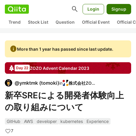
search
Login
Signup
Trend
Stock List
Question
Official Event
Official
info
More than 1 year has passed since last update.
ZOZO
Advent Calendar
2023
Day 22
@
ymktmk
(
tomoki
)
in
株式会社ZOZO
新卒SREによる開発者体験向上
の取り組みについて
GitHub
AWS
developer
kubernetes
Experience
7