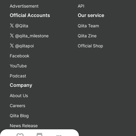
Advertisement
API
Official Accounts
Our service
@Qiita
Qiita Team
@qiita_milestone
Qiita Zine
@qiitapoi
Official Shop
Facebook
YouTube
Podcast
Company
About Us
Careers
Qiita Blog
News Release