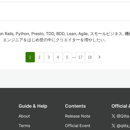
ls, Python, Presto, TDD, BDD, Lean, Agile, スモールビジネス
 酒, 歌など。エンジニアをはじめ世の中にクリエイターを増やしたい。
…
navigate_next
1
2
3
4
5
17
18
Guide & Help
Contents
Official
About
Release Note
@Qiita
Terms
Official Event
@qiita