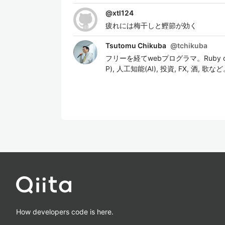
@
xtl124
疲れには梅干しと鰹節が効く
Tsutomu Chikuba
@
tchikuba
フリーを経てwebプログラマ。Ruby on Rai
P), 人工知能(AI), 投資, FX,
How developers code is here.