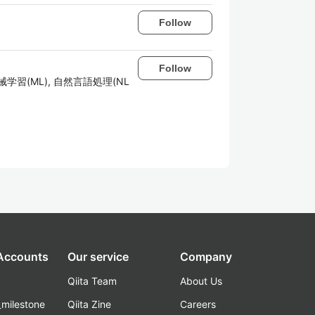
Follow
Follow
, 機械学習(ML), 自然言語処理(NL
 Accounts
Our service
Company
Qiita Team
About Us
_milestone
Qiita Zine
Careers