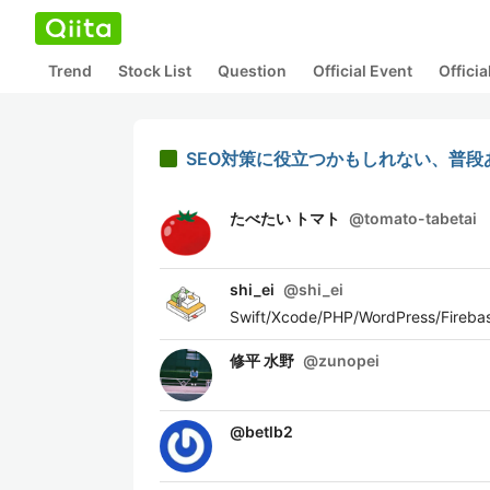
Trend
Stock List
Question
Official Event
Offici
SEO対策に役立つかもしれない、普段あ
たべたい トマト
@
tomato-tabetai
shi_ei
@
shi_ei
Swift/Xcode/PHP/WordPress/F
修平 水野
@
zunopei
@
betlb2