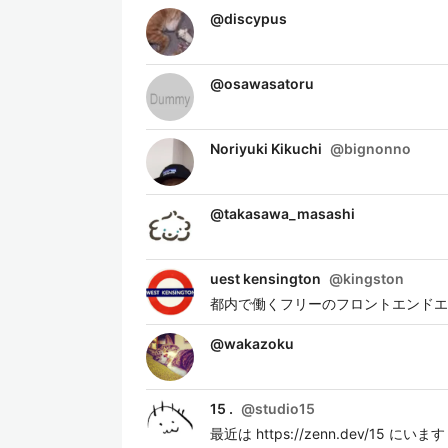
@
discypus
@
osawasatoru
Noriyuki Kikuchi
@
bignonno
@
takasawa_masashi
uest kensington
@
kingston
都内で働くフリーのフロントエンドエ
@
wakazoku
15 .
@
studio15
最近は https://zenn.dev/15 にいます