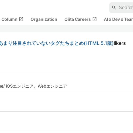
search
open_in_new
open_in_new
al Column
Organization
Qiita Careers
AI x Dev x Tea
まり注目されていないタグたちまとめ(HTML 5.1版)
likers
irebase/ iOSエンジニア、Webエンジニア