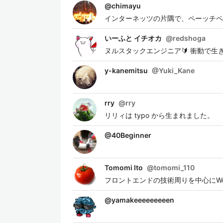
@
chimayu
インターネッツの片隅で、ペーッチペ
いーふと イチオカ
@
redshoga
ヌルスタックエンジニア🔰 衝動で生
y-kanemitsu
@
Yuki_Kane
rry
@
rry
リリィは typo から生まれました。
@
40Beginner
Tomomi Ito
@
tomomi_110
フロントエンドの技術周りを中心にW
@
yamakeeeeeeeeen