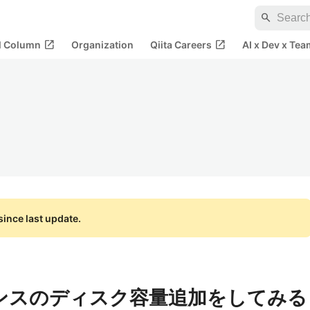
search
open_in_new
open_in_new
al Column
Organization
Qiita Careers
AI x Dev x Tea
ince last update.
スタンスのディスク容量追加をしてみる