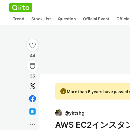
Trend
Stock List
Question
Official Event
Offici
44
35
info
More than 5 years have passed s
@
yktshg
AWS EC2イン
more_horiz