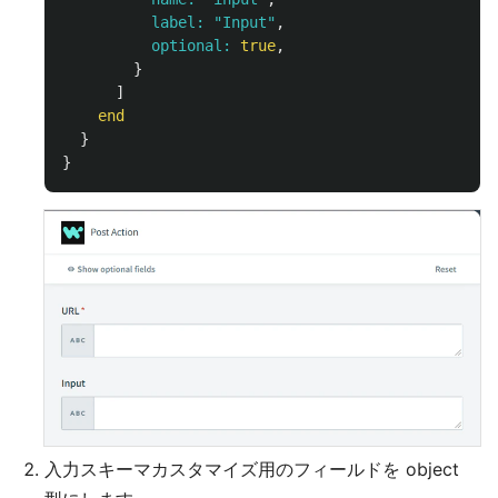
label: 
"Input"
,
optional: 
true
,
}
]
end
}
}
入力スキーマカスタマイズ用のフィールドを object