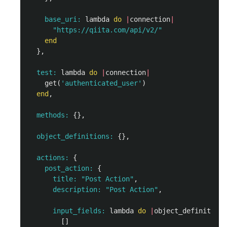
base_uri: 
lambda
do
|
connection
|
"https://qiita.com/api/v2/"
end
},
test: 
lambda
do
|
connection
|
get
(
'authenticated_user'
)
end
,
methods: 
{},
object_definitions: 
{},
actions: 
{
post_action: 
{
title: 
"Post Action"
,
description: 
"Post Action"
,
input_fields: 
lambda
do
|
object_definitions
[]