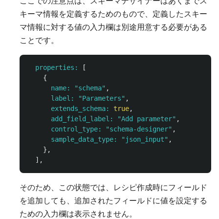
ここでの注意点は、スキーマデザイナーはあくまでス
キーマ情報を定義するためのもので、定義したスキー
マ情報に対する値の入力欄は別途用意する必要がある
ことです。
properties: 
[
{
name: 
"schema"
,
label: 
"Parameters"
,
extends_schema: 
true
,
add_field_label: 
"Add parameter"
,
control_type: 
"schema-designer"
,
sample_data_type: 
"json_input"
,
},
],
そのため、この状態では、レシピ作成時にフィールド
を追加しても、追加されたフィールドに値を設定する
ための入力欄は表示されません。