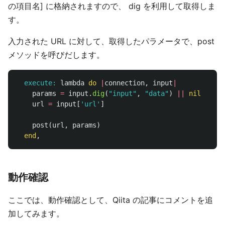
の項目名] に格納されますので、 dig を利用して取得しま
す。
入力された URL に対して、取得したパラメータで、post
メソッドを呼びだします。
execute: 
lambda
do
|
connection
,
input
|
params
=
input
.
dig
(
"input"
,
"data"
)
||
nil
url
=
input
[
'url'
]
post
(
url
,
params
)
end
,
動作確認
ここでは、動作確認として、Qiita の記事にコメントを追
加してみます。