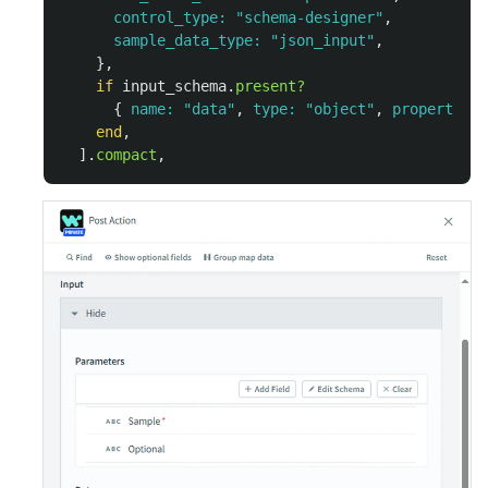
control_type: 
"schema-designer"
,
sample_data_type: 
"json_input"
,
},
if
input_schema
.
present?
{
name: 
"data"
,
type: 
"object"
,
properties:
end
,
].
compact
,