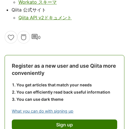
Workato スキーマ
Qiita 公式サイト
Qiita API v2ドキュメント
comment
0
Register as a new user and use Qiita more
conveniently
You get articles that match your needs
You can efficiently read back useful information
You can use dark theme
What you can do with signing up
Sign up