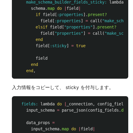
make_schema_builder_fields_sticky: 
lambda
do
schema
.
map
do
|
field
|
if
field
[
:properties
].
present?
field
[
:properties
]
=
call
(
"make_schema_
elsif
field
[
"properties"
].
present?
field
[
"properties"
]
=
call
(
"make_schema
end
field
[
:sticky
]
=
true
field
end
end
,
入力情報をコピーして、 sticky を付与します。
fields: 
lambda
do
|
_connection
,
config_fields
|
input_schema
=
parse_json
(
config_fields
.
dig
(
"
data_props
=
input_schema
.
map
do
|
field
|