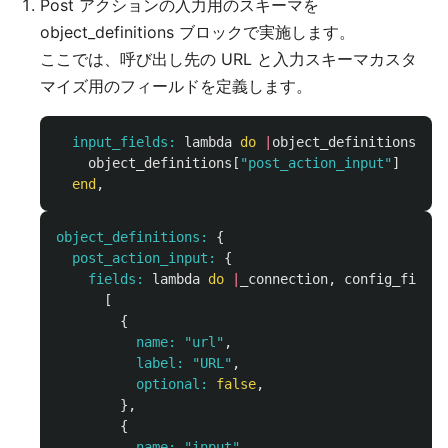
Post アクションの入力用のスキーマを
object_definitions ブロックで実施します。
ここでは、呼び出し先の URL と入力スキーマカスタ
マイズ用のフィールドを定義します。
input_fields: 
lambda
do
|
object_definitions
,
co
object_definitions
[
"post_action_input"
]
end
,
object_definitions: 
{
post_action_input: 
{
fields: 
lambda
do
|
_connection
,
config_fields
[
{
name: 
"url"
,
label: 
"URL"
,
optional: 
false
,
},
{
name: 
"input"
,