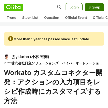
search
Login
Signup
Trend
Stock List
Question
Official Event
Official
info
More than 1 year has passed since last update.
@
ykkoba
(
小林 裕樹
)
in
株式会社日立ソリューションズ ハイパーオートメーションコミュニティ
Workato カスタムコネクター開
発：アクションの入力項目をレ
シピ作成時にカスタマイズする
方法