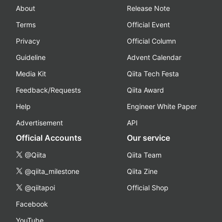
About
Release Note
Terms
Official Event
Privacy
Official Column
Guideline
Advent Calendar
Media Kit
Qiita Tech Festa
Feedback/Requests
Qiita Award
Help
Engineer White Paper
Advertisement
API
Official Accounts
Our service
@Qiita
Qiita Team
@qiita_milestone
Qiita Zine
@qiitapoi
Official Shop
Facebook
YouTube