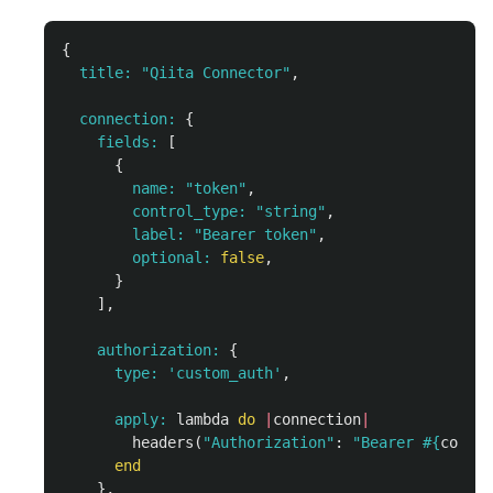
{
title: 
"Qiita Connector"
,
connection: 
{
fields: 
[
{
name: 
"token"
,
control_type: 
"string"
,
label: 
"Bearer token"
,
optional: 
false
,
}
],
authorization: 
{
type: 
'custom_auth'
,
apply: 
lambda
do
|
connection
|
headers
(
"Authorization"
:
"Bearer 
#{
connec
end
},