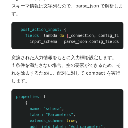
スキーマ情報は文字列なので、parse_json で解析しま
す。
post_action_input: 
{
fields: 
lambda
do
|
_connection
,
config_fields
input_schema
=
parse_json
(
config_fields
.
dig
変換された入力情報をもとに入力欄を設定します。
if 条件を満たさない場合、空の要素ができるため、そ
れを除去するために、配列に対して compact を実行
します。
properties: 
[
{
name: 
"schema"
,
label: 
"Parameters"
,
extends_schema: 
true
,
add_field_label: 
"Add parameter"
,