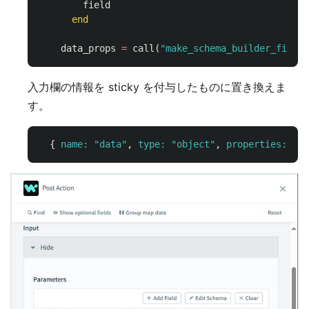
field
end
data_props
=
call
(
"make_schema_builder_fields
入力欄の情報を sticky を付与したものに置き換えま
す。
{
name: 
"data"
,
type: 
"object"
,
properties: 
dat