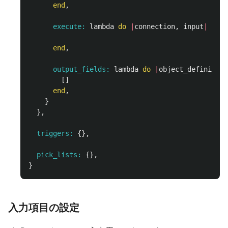
end
,
execute: 
lambda
do
|
connection
,
input
|
end
,
output_fields: 
lambda
do
|
object_definition
[]
end
,
}
},
triggers: 
{},
pick_lists: 
{},
}
入力項目の設定