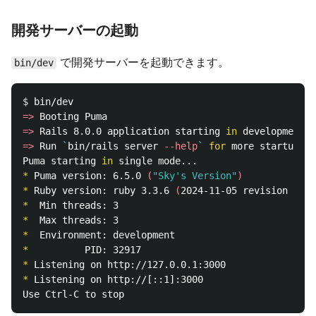
開発サーバーの起動
で開発サーバーを起動できます。
bin/dev
$ 
=>
=>
 Rails 8.0.0 application starting 
in 
=>
 Run 
`
bin/rails server 
--help
`
for 
more startup op
Puma starting 
in 
*
 Puma version: 6.5.0 
(
"Sky's Version"
)
*
 Ruby version: ruby 3.3.6 
(
2024-11-05 revision 7501
*
*
*
*
*
*
 Listening on http://[::1]:3000
