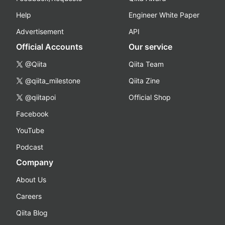
Help
Engineer White Paper
Advertisement
API
Official Accounts
Our service
@Qiita
Qiita Team
@qiita_milestone
Qiita Zine
@qiitapoi
Official Shop
Facebook
YouTube
Podcast
Company
About Us
Careers
Qiita Blog