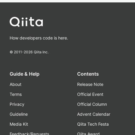
How developers code is here.
© 2011-
2026
Qiita Inc.
Guide & Help
Contents
About
Release Note
Terms
Official Event
Privacy
Official Column
Guideline
Advent Calendar
Media Kit
Qiita Tech Festa
Feedback/Requests
Qiita Award