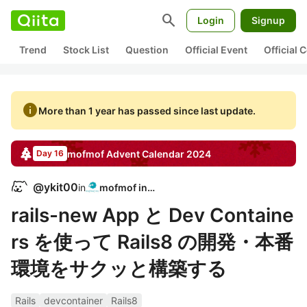
search
Login
Signup
Trend
Stock List
Question
Official Event
Official
info
More than 1 year has passed since last update.
mofmof
Advent Calendar
2024
Day 16
@
ykit00
in
mofmof inc.
rails-new App と Dev Containe
rs を使って Rails8 の開発・本番
環境をサクッと構築する
Rails
devcontainer
Rails8