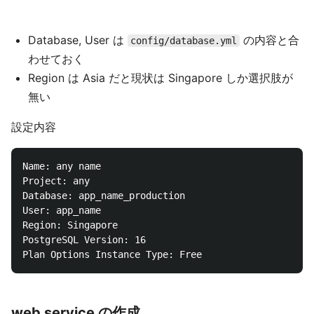
Database, User は
の内容と合
config/database.yml
わせておく
Region は Asia だと現状は Singapore しか選択肢が
無い
設定内容
Name: any name

Project: any

Database: app_name_production

User: app_name

Region: Singapore

PostgreSQL Version: 16

web service の作成