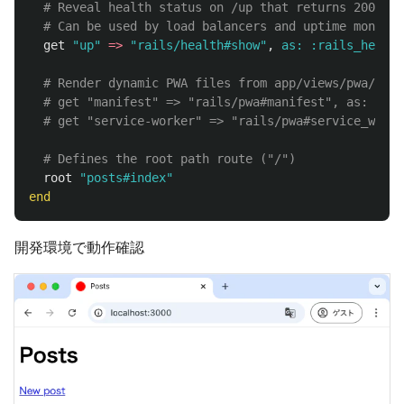
# Reveal health status on /up that returns 200 if 
# Can be used by load balancers and uptime monitor
get
"up"
=>
"rails/health#show"
,
as: :rails_health
# Render dynamic PWA files from app/views/pwa/* (r
# get "manifest" => "rails/pwa#manifest", as: :pwa
# get "service-worker" => "rails/pwa#service_worke
# Defines the root path route ("/")
root
"posts#index"
end
開発環境で動作確認