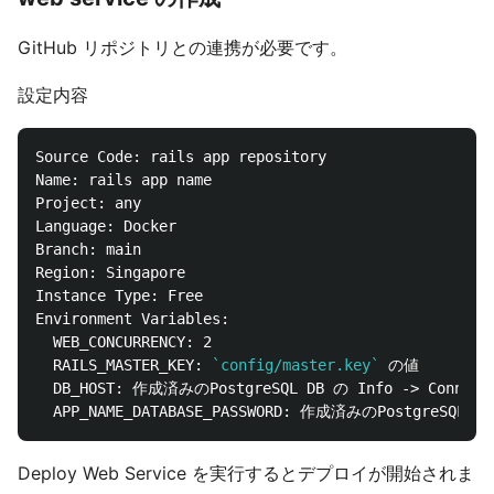
GitHub リポジトリとの連携が必要です。
設定内容
Source Code: rails app repository

Name: rails app name

Project: any

Language: Docker

Branch: main

Region: Singapore

Instance Type: Free

Environment Variables:

  WEB_CONCURRENCY: 2

  RAILS_MASTER_KEY: 
`config/master.key`
 の値

  DB_HOST: 作成済みのPostgreSQL DB の Info -> Connecti
Deploy Web Service を実行するとデプロイが開始されま