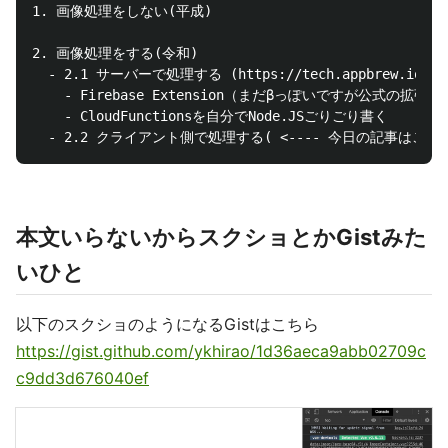
1. 画像処理をしない(平成)

2. 画像処理をする(令和)

  - 2.1 サーバーで処理する (https://tech.appbrew.io/en
    - Firebase Extension（まだβっぽいですが公式の拡張
    - CloudFunctionsを自分でNode.JSごりごり書く

本文いらないからスクショとかGistみた
いひと
以下のスクショのようになるGistはこちら
https://gist.github.com/ykhirao/1d36aeca9abb02709c
c9dd3d676040ef