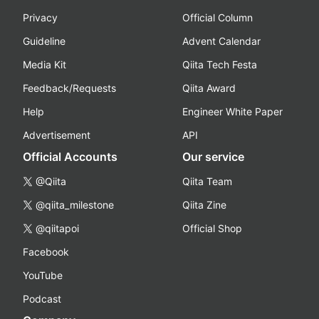
Privacy
Official Column
Guideline
Advent Calendar
Media Kit
Qiita Tech Festa
Feedback/Requests
Qiita Award
Help
Engineer White Paper
Advertisement
API
Official Accounts
Our service
@Qiita
Qiita Team
@qiita_milestone
Qiita Zine
@qiitapoi
Official Shop
Facebook
YouTube
Podcast