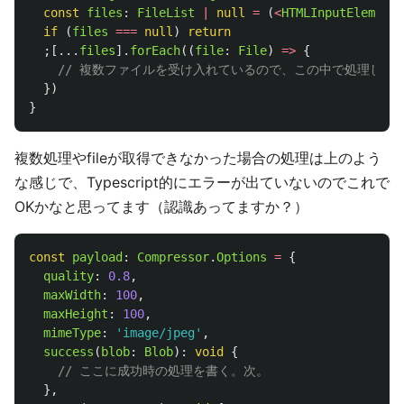
const
files
:
FileList
|
null
=
(
<
HTMLInputElement
>
if 
(
files
===
null
)
return
;[...
files
].
forEach
((
file
:
File
)
=>
{
// 複数ファイルを受け入れているので、この中で処理して
})
}
複数処理やfileが取得できなかった場合の処理は上のよう
な感じで、Typescript的にエラーが出ていないのでこれで
OKかなと思ってます（認識あってますか？）
const
payload
:
Compressor
.
Options
=
{
quality
:
0.8
,
maxWidth
:
100
,
maxHeight
:
100
,
mimeType
:
'
image/jpeg
'
,
success
(
blob
:
Blob
):
void
{
// ここに成功時の処理を書く。次。
},