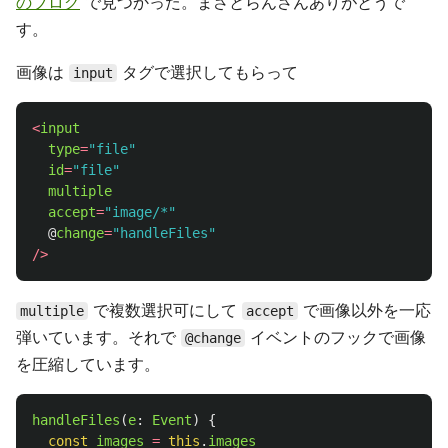
のブログ
で見つかった。まさとらんさんありがとうで
す。
画像は
タグで選択してもらって
input
<
input
type
=
"
file
"
id
=
"
file
"
multiple
accept
=
"
image/*
"
@
change
=
"
handleFiles
"
/>
で複数選択可にして
で画像以外を一応
multiple
accept
弾いています。それで
イベントのフックで画像
@change
を圧縮しています。
handleFiles
(
e
:
Event
)
{
const
images
=
this
.
images