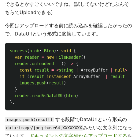
できるとかすごくいいですね。(試してないけどたぶんそ
ちらでUploadできる)
今回はアップロードする前に読み込みを確認したかったの
で、DataUrlという形式に変換しています。
success
(
blob
:
Blob
):
void
{
var
reader
=
new
FileReader
()
reader
.
onloadend
=
()
=>
{
const
result
=
<
string
|
ArrayBuffer
|
null
>
read
if 
(
result
instanceof
ArrayBuffer
||
result
===
images
.
push
(
result
)
}
reader
.
readAsDataURL
(
blob
)
},
する段階でDataUrlという形式の
images.push(result)
みたいな文字列になっ
data:image/jpeg;base64,XXXXXXXX
ています。
ドキュメントの文字列からアップロードする
を