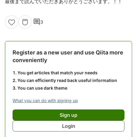
最後まで読んでいただきありがとうございます。！！
comment
3
Register as a new user and use Qiita more
conveniently
You get articles that match your needs
You can efficiently read back useful information
You can use dark theme
What you can do with signing up
Sign up
Login