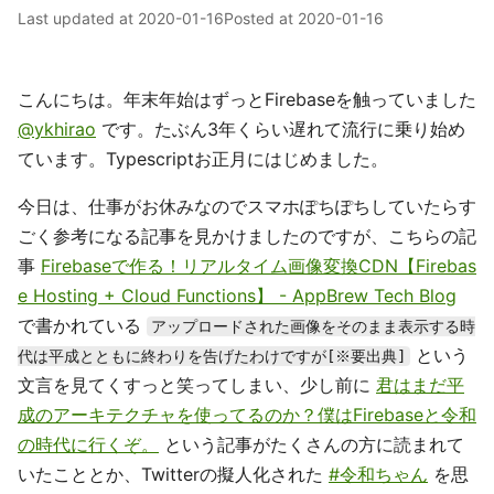
Last updated at
2020-01-16
Posted at
2020-01-16
こんにちは。年末年始はずっとFirebaseを触っていました
@ykhirao
です。たぶん3年くらい遅れて流行に乗り始め
ています。Typescriptお正月にはじめました。
今日は、仕事がお休みなのでスマホぽちぽちしていたらす
ごく参考になる記事を見かけましたのですが、こちらの記
事
Firebaseで作る！リアルタイム画像変換CDN【Firebas
e Hosting + Cloud Functions】 - AppBrew Tech Blog
で書かれている
アップロードされた画像をそのまま表示する時
という
代は平成とともに終わりを告げたわけですが[※要出典]
文言を見てくすっと笑ってしまい、少し前に
君はまだ平
成のアーキテクチャを使ってるのか？僕はFirebaseと令和
の時代に行くぞ。
という記事がたくさんの方に読まれて
いたこととか、Twitterの擬人化された
#令和ちゃん
を思