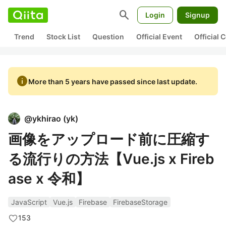
search
Login
Signup
Trend
Stock List
Question
Official Event
Official
info
More than 5 years have passed since last update.
@
ykhirao
(
yk
)
画像をアップロード前に圧縮す
る流行りの方法【Vue.js x Fireb
ase x 令和】
JavaScript
Vue.js
Firebase
FirebaseStorage
153