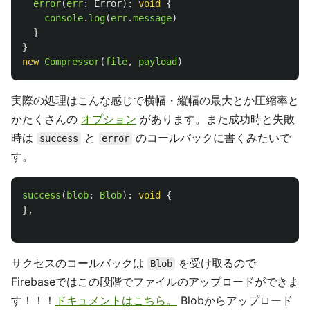
error
(
err
:
Error
):
void
{
console
.
log
(
err
.
message
)
}
}
new
Compressor
(
file
,
payload
)
実際の処理はこんな感じで横幅・縦幅の最大とか圧縮率と
かたくさんの
オプション
があります。また成功時と失敗
時は
と
のコールバックに書くみたいで
success
error
す。
success
(
blob
:
Blob
):
void
{
},
サクセスのコールバックは
を受け取るので
Blob
Firebaseではこの段階でファイルのアップロードができま
す！！！
ドキュメントはこちら。
Blobからアップロード