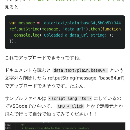
見ると
var
message
=
'
data:text/plain;base64,5b6p5Y+344GX44
ref
.
putString
(
message
,
'
data_url
'
).
then
(
function
(
sna
console
.
log
(
'
Uploaded a data_url string!
'
);
});
これでアップロードできそうですね。
ドキュメントを読むと
という
data:text/plain;base64,
文字列を削除したら ref.putString(message, 'base64url')
でアップロードできそうです。たぶん。
サンプルファイルは
にしているの
<script lang="ts">
でVSCodeでひらいて、
とかで定義元とか
CMD + Click
飛んで行って自分で触ってみてください！！