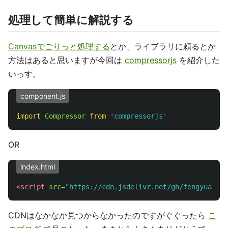
処理して簡単に解説する
Canvasでごりっと処理する
とか、ライブラリに頼るとか
方法はあると思いますが今回は
compressorjs
を紹介した
いっす。
component.js
import
Compressor
from
'
compressorjs
'
OR
index.html
<script 
src=
"https://cdn.jsdelivr.net/gh/fengyuanche
CDNはなかなか見つからなかったのですがぐぐったら
こ