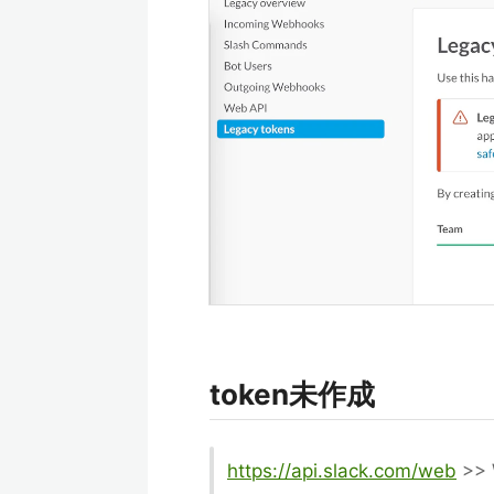
token未作成
https://api.slack.com/web
>> 