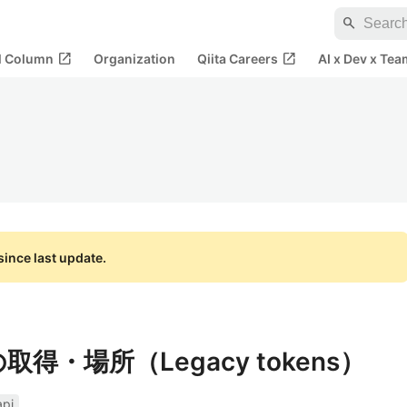
search
open_in_new
open_in_new
al Column
Organization
Qiita Careers
AI x Dev x Tea
ince last update.
nの取得・場所（Legacy tokens）
api