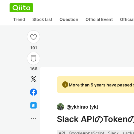
Trend
Stock List
Question
Official Event
Offici
191
166
info
More than 5 years have passed s
@
ykhirao
(
yk
)
Slack APIのToke
more_horiz
API
GoogleAppsScript
Slack
slack