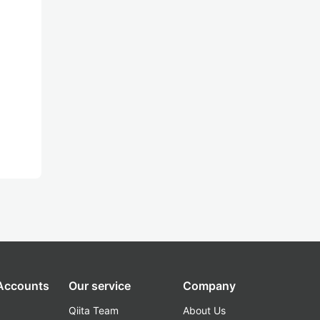
 Accounts
Our service
Company
Qiita Team
About Us