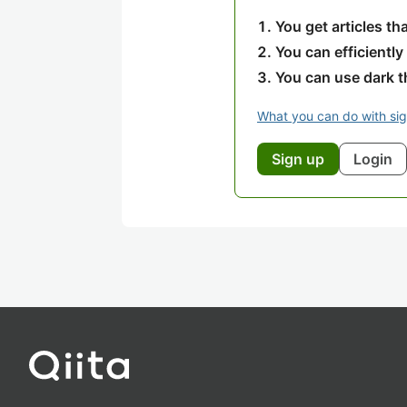
You get articles t
You can efficiently
You can use dark 
What you can do with si
Sign up
Login