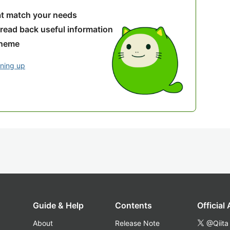
hat match your needs
 read back useful information
theme
gning up
Guide & Help
Contents
Official
About
Release Note
@Qiita