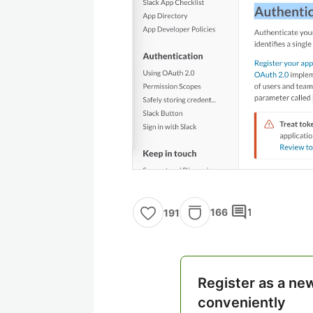
comment
166
1
191
Register as a ne
conveniently