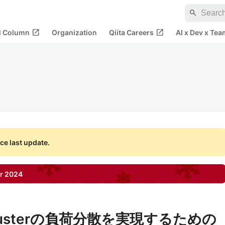
search
open_in_new
open_in_new
al Column
Organization
Qiita Careers
AI x Dev x Tea
ce last update.
r
2024
isClusterの負荷分散を実現するための