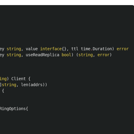
ey
string
,
value
interface
{},
ttl
time
.
Duration
)
error
ey
string
,
useReadReplica
bool
)
(
string
,
error
)
ing
)
Client
{
]
string
,
len
(
addrs
))
{
RingOptions
{