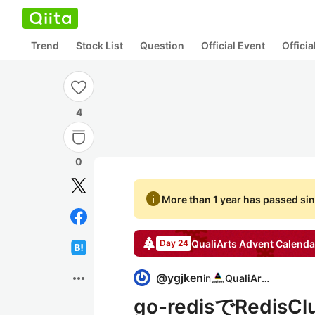
Trend
Stock List
Question
Official Event
Offici
4
0
info
More than 1 year has passed sin
QualiArts
Advent Calenda
Day 24
more_horiz
@
ygjken
in
QualiArts
go-redisでRed