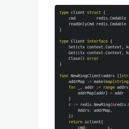
type
client
struct
{
cmd
redis
.
Cmdable
readOnlyCmd
redis
.
Cmdable
}
type
Client
interface
{
Set
(
ctx
context
.
Context
,
k
Get
(
ctx
context
.
Context
,
k
Close
()
error
}
func
NewRingClient
(
addrs
[]
str
addrMap
:=
make
(
map
[
string
for
_
,
addr
:=
range
addrs
addrMap
[
addr
]
=
addr
}
c
:=
redis
.
NewRing
(
&
redis
.
Addrs
:
addrMap
,
})
return
&
client
{
cmd
:
c
,