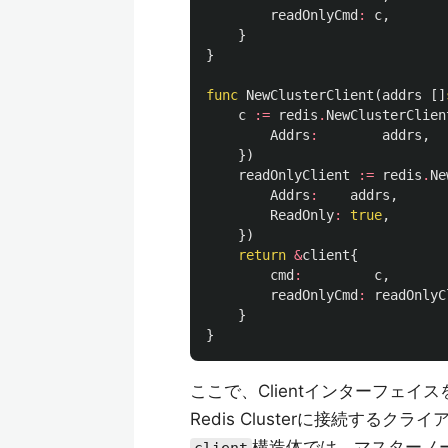
readOnlyCmd
:
c
,
}
}
func
NewClusterClient
(
addrs
[]
c
:=
redis
.
NewClusterClien
Addrs
:
addrs
,
})
readOnlyClient
:=
redis
.
Ne
Addrs
:
addrs
,
ReadOnly
:
true
,
})
return
&
client
{
cmd
:
c
,
readOnlyCmd
:
readOnlyC
}
}
ここで、Clientインターフェイス
Redis Clusterに接続するク
構造体では、マスターノ