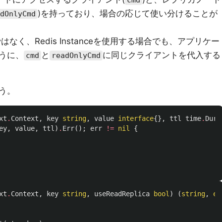
cmd
)を持っており、場合の応じて使い分けることが
dOnlyCmd
rではなく、Redis Instanceを使用する場合でも、アプリケー
うに、
と
に同じクライアントを代入する
cmd
readOnlyCmd
う。
xt
.
Context
,
key
string
,
value
interface
{},
ttl
time
.
Dura
ey
,
value
,
ttl
)
.
Err
();
err
!=
nil
{
xt
.
Context
,
key
string
,
useReadReplica
bool
)
(
string
,
er