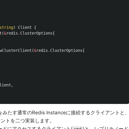
string
)
Client
{
t
(
&
redis
.
ClusterOptions
{
wClusterClient
(
&
redis
.
ClusterOptions
{
lient
,
をみたす通常のRedis Instanceに接続するクライアントと
ライアントを二つ実装します。
ードにアクセスするクライアント(
)と、レプリカノード