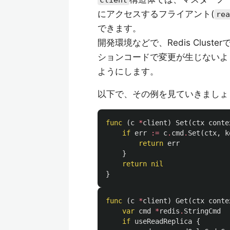
client
にアクセスするフライアント(
rea
できます。
開発環境などで、Redis Cluste
ションコードで変更が生じないよ
ようにします。
以下で、その例を見ていきましょ
func
(
c
*
client
)
Set
(
ctx
conte
if
err
:=
c
.
cmd
.
Set
(
ctx
,
k
return
err
}
return
nil
}
func
(
c
*
client
)
Get
(
ctx
conte
var
cmd
*
redis
.
StringCmd
if
useReadReplica
{