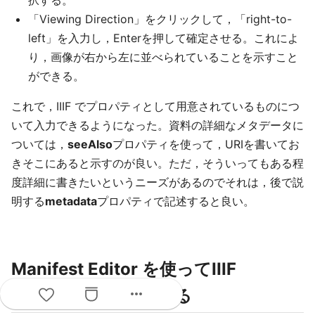
「Viewing Direction」をクリックして，「right-to-
left」を入力し，Enterを押して確定させる。これによ
り，画像が右から左に並べられていることを示すこと
ができる。
これで，IIIF でプロパティとして用意されているものにつ
いて入力できるようになった。資料の詳細なメタデータに
ついては，
seeAlso
プロパティを使って，URIを書いてお
きそこにあると示すのが良い。ただ，そういってもある程
度詳細に書きたいというニーズがあるのでそれは，後で説
明する
metadata
プロパティで記述すると良い。
Manifest Editor を使ってIIIF
more_horiz
Manifest を上書きする