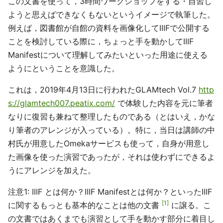
この文書を使って，3時間ワークショップをする・自習し
ようと思えばできなくもないというイメージで執筆した。
例えば，図書館が自館の資料を画像化してIIIFで公開する
ことを検討している際に，ちょっと手を動かしてIIIF
Manifestについて理解してみたいといった用途に使える
ようにということを意識した。
これは，2019年4月13日に行われたGLAMtech Vol.7
http
s://glamtech007.peatix.com/
で体験した内容を元に筆者
なりに復習も兼ねて整理したものである（とはいえ，かな
り筆者のアレンジが入っている）。特に，当日は講師の中
村氏が用意したOmekaサービスも使って，自身が用意し
た画像を使った演習であったが，それは使わずにできるよ
うにアレンジを加えた。
注意1: IIIF とは何か？IIIF Manifestとは何か？といったIIIF
1
に関するもっとも基本的なことは他の文書
に譲る。こ
の文書ではあくまでも演習として手を動かす部分に着目し