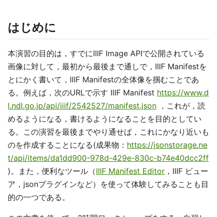
はじめに
本演習の目的は，すでにIIIF Image APIで公開されている
画像に対して，最初から最後まで通しで，IIIF Manifestを
とにかく書いて，IIIF Manifestの全体像を掴むことであ
る。例えば，次のURLで示す IIIF Manifest
https://www.d
l.ndl.go.jp/api/iiif/2542527/manifest.json
，これが，読
めるようになる，書けるようになることを目的としてい
る。この演習を最後までやり通せば，これにかなり近いも
のを作成することになる(成果物：
https://jsonstorage.ne
t/api/items/da1dd900-978d-429e-830c-b74e40dcc2ff
)。また，便利なツール（
IIIF Manifest Editor
，IIIF ビュー
ア，jsonプラグインなど）を使って体験してみることも目
的の一つである。