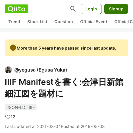
search
Login
Signup
Trend
Stock List
Question
Official Event
Official
info
More than 5 years have passed since last update.
@
yegusa
(
Egusa Yuka
)
IIIF Manifestを書く:会津日新館
細江図を題材に
JSON-LD
IIIF
12
Last updated at
2021-03-04
Posted at
2019-05-08