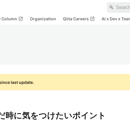
search
open_in_new
open_in_new
al Column
Organization
Qiita Careers
AI x Dev x Tea
ince last update.
継いだ時に気をつけたいポイント