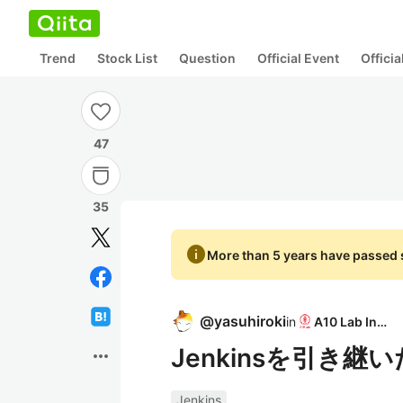
Trend
Stock List
Question
Official Event
Offici
47
35
info
More than 5 years have passed s
@
yasuhiroki
in
A10 Lab Inc.
Jenkinsを引き
more_horiz
Jenkins