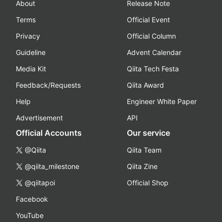
About
Release Note
Terms
Official Event
Privacy
Official Column
Guideline
Advent Calendar
Media Kit
Qiita Tech Festa
Feedback/Requests
Qiita Award
Help
Engineer White Paper
Advertisement
API
Official Accounts
Our service
@Qiita
Qiita Team
@qiita_milestone
Qiita Zine
@qiitapoi
Official Shop
Facebook
YouTube