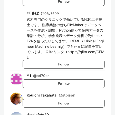
Follow
CEさぼ
@
ce_sabo
透析専門のクリニックで働いている臨床工学技
士です。 臨床業務の傍らFileMakerでデータベ
ースを作成・編集、Python使って院内データの
集計・分析、学会発表のデータ分析でPython・
EZRを使ったりしてます。 CEML（Clinical Engi
neer Machine Learnig）でもたまに記事を書い
ています。 Qiitaリンク→https://qiita.com/CEM
L
Follow
Y I
@
a470er
Follow
Kouichi Takahata
@
stbison
Follow
@
calafate40