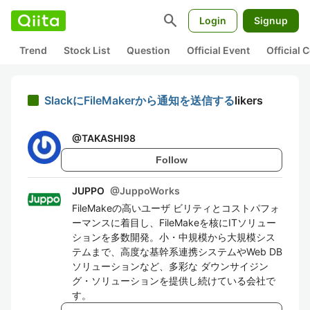
search
Login
Signup
Trend
Stock List
Question
Official Event
Official
SlackにFileMakerから通知を送信する
likers
@
TAKASHI98
Follow
JUPPO
@
JuppoWorks
FileMakeの高いユーザ ビリティとコストパフォ
ーマンスに着目し、FileMakeを核にITソリュー
ションを多数開発。小・中規模から大規模シス
テムまで、高度な基幹系連携システムやWeb DB
ソリューションなど、多彩な ダウンサイジン
グ・ソリューションを提供し続けている会社で
す。