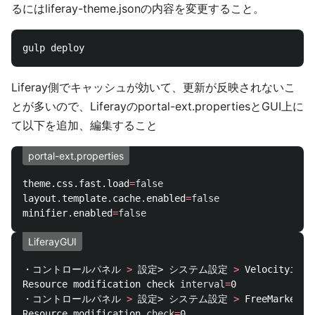
るにはliferay-theme.jsonの内容を変更すること。
Liferay側でキャッシュが効いて、更新が反映されないこ
とが多いので、Liferayのportal-ext.propertiesとGUI上に
て以下を追加、編集すること
portal-ext.properties
theme.css.fast.load
=
layout.template.cache.enabled
=
minifier.enabled
=
false
LiferayGUI
・コントロールパネル 
>
 設定> システム設定 
>
 Velocityエン
Resource modification check 
interval
=
0 

・コントロールパネル 
>
 設定> システム設定 
>
 FreeMarker
Resource modification 
check
=