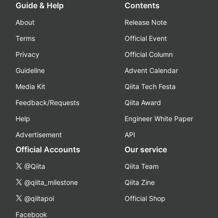
Guide & Help
Contents
About
Release Note
Terms
Official Event
Privacy
Official Column
Guideline
Advent Calendar
Media Kit
Qiita Tech Festa
Feedback/Requests
Qiita Award
Help
Engineer White Paper
Advertisement
API
Official Accounts
Our service
@Qiita
Qiita Team
@qiita_milestone
Qiita Zine
@qiitapoi
Official Shop
Facebook