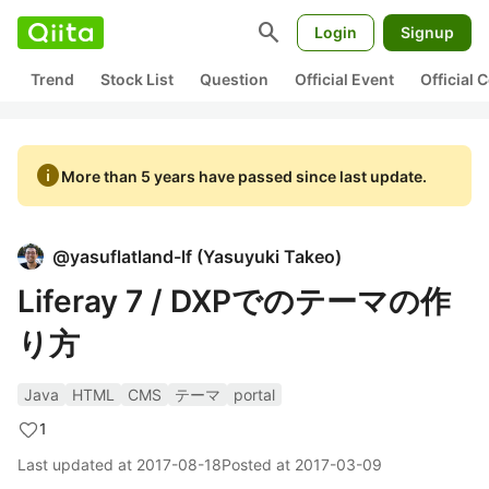
search
Login
Signup
Trend
Stock List
Question
Official Event
Official
info
More than 5 years have passed since last update.
@
yasuflatland-lf
(
Yasuyuki Takeo
)
Liferay 7 / DXPでのテーマの作
り方
Java
HTML
CMS
テーマ
portal
1
Last updated at
2017-08-18
Posted at
2017-03-09