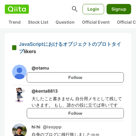
search
Login
Signup
Trend
Stock List
Question
Official Event
Official
JavaScriptにおけるオブジェクトのプロトタイ
プ
likers
@
otamu
Follow
@
kenta8813
大したこと書きません 自分用メモとして残して
いきます。 もし、誰かの役に立てば幸いです
Follow
hi hi
@
isoppp
自身のブログに移行致しましたｍｍ