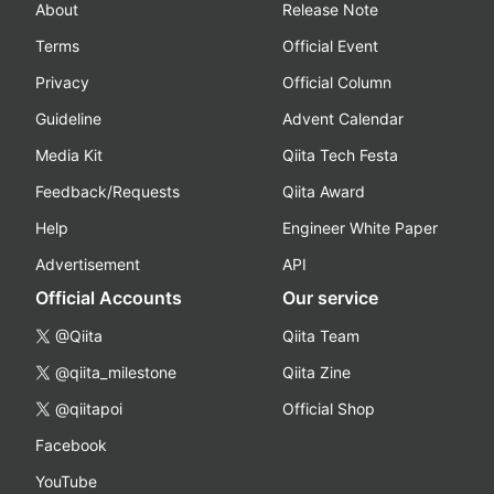
About
Release Note
Terms
Official Event
Privacy
Official Column
Guideline
Advent Calendar
Media Kit
Qiita Tech Festa
Feedback/Requests
Qiita Award
Help
Engineer White Paper
Advertisement
API
Official Accounts
Our service
@Qiita
Qiita Team
@qiita_milestone
Qiita Zine
@qiitapoi
Official Shop
Facebook
YouTube