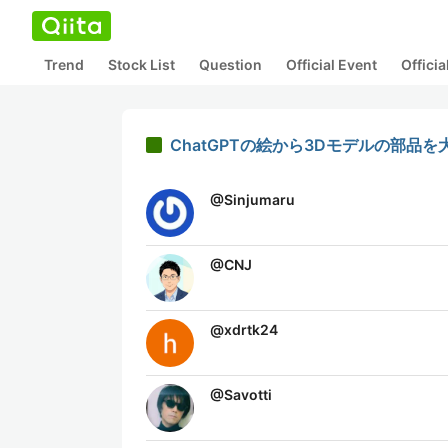
Trend
Stock List
Question
Official Event
Offici
ChatGPTの絵から3Dモデルの部品
@
Sinjumaru
@
CNJ
@
xdrtk24
@
Savotti