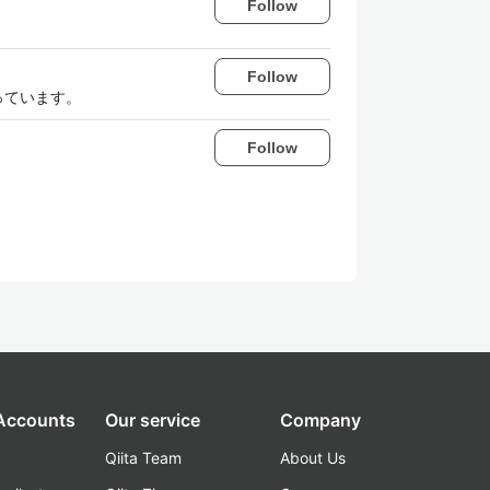
Follow
Follow
っています。
Follow
 Accounts
Our service
Company
Qiita Team
About Us