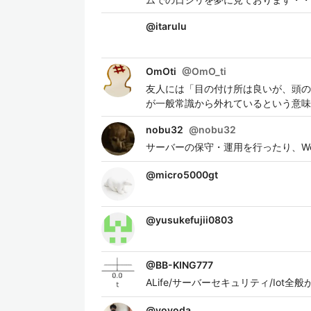
@
itarulu
OmOti
@
OmO_ti
友人には「目の付け所は良いが、頭の
が一般常識から外れているという意味
nobu32
@
nobu32
サーバーの保守・運用を行ったり、W
@
micro5000gt
@
yusukefujii0803
@
BB-KING777
ALife/サーバーセキュリティ/Io
@
yoyoda