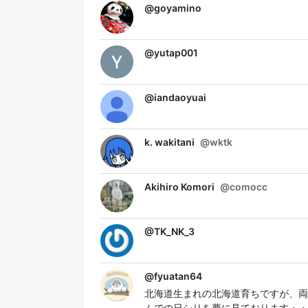
@
goyamino
@
yutap001
@
iandaoyuai
k. wakitani
@
wktk
Akihiro Komori
@
comocc
@
TK_NK_3
@
fyuatan64
北海道生まれの北海道育ちですが、両
ムでの日シリを夢に見ております・・