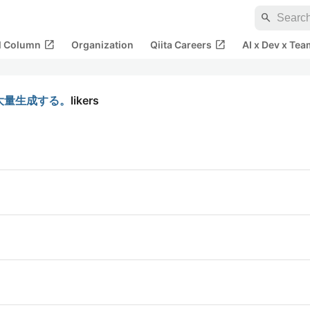
search
open_in_new
open_in_new
al Column
Organization
Qiita Careers
AI x Dev x Tea
を大量生成する。
likers