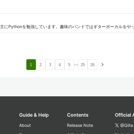
主にPythonを勉強しています。趣味のバンドではギターボーカルをや
…
navigate_next
1
2
3
4
5
25
26
Guide & Help
Contents
Official
About
Release Note
@Qiita