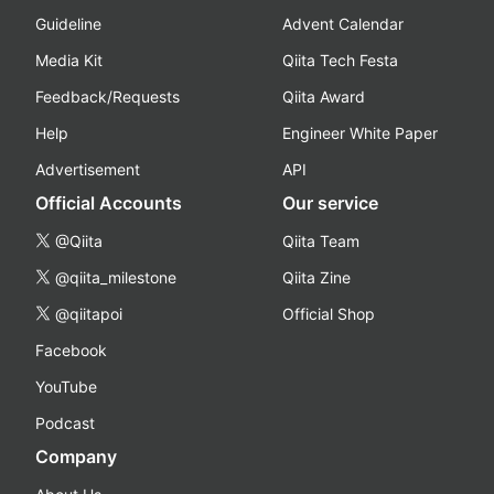
Guideline
Advent Calendar
Media Kit
Qiita Tech Festa
Feedback/Requests
Qiita Award
Help
Engineer White Paper
Advertisement
API
Official Accounts
Our service
@Qiita
Qiita Team
@qiita_milestone
Qiita Zine
@qiitapoi
Official Shop
Facebook
YouTube
Podcast
Company