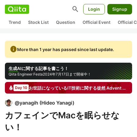
search
Login
Signup
Trend
Stock List
Question
Official Event
Official
info
More than 1 year has passed since last update.
生成AIに関する記事を書こう！
Qiita Engineer Festa
2024年7月17日まで開催中！
お世話になっているIT技術に関する徒然
Advent Calendar
Day 10
@
yanagih
(
Hideo Yanagi
)
カフェインでMacを眠らせな
い！