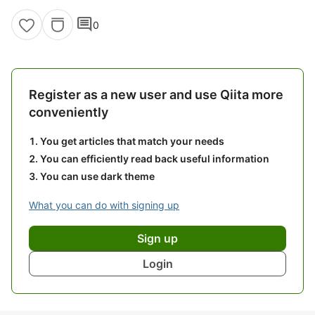
comment
0
Register as a new user and use Qiita more
conveniently
You get articles that match your needs
You can efficiently read back useful information
You can use dark theme
What you can do with signing up
Sign up
Login