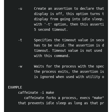
     -u      Create an assertion to declare that use
             display is off, this option turns the d
             display from going into idle sleep. If 
             with '-t' option, then this assertion i
             5 second timeout.

     -t      Specifies the timeout value in seconds 
             has to be valid. The assertion is dropp
             timeout. Timeout value is not used when
             with this command.

     -w      Waits for the process with the specifie
             the process exits, the assertion is als
             is ignored when used with utility optio
EXAMPLE

     caffeinate -i make

        caffeinate forks a process, execs "make" in 
     that prevents idle sleep as long as that proces